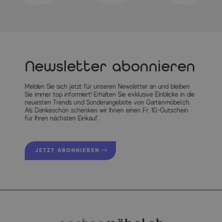
Farbe der Tischplatte
Anthrazit
Herstellerinformationen
Newsletter abonnieren
MEHR INFOS HIER
Melden Sie sich jetzt für unseren Newsletter an und bleiben
Sie immer top informiert! Erhalten Sie exklusive Einblicke in die
neuesten Trends und Sonderangebote von Gartenmöbel.ch.
Als Dankeschön schenken wir Ihnen einen Fr. 10.-Gutschein
für Ihren nächsten Einkauf.
JETZT ABONNIEREN