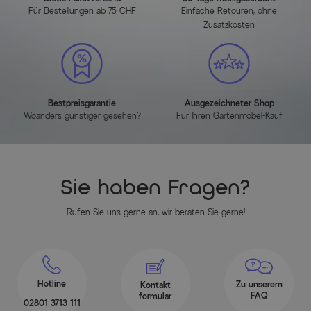
Maßbild
Für Bestellungen ab 75 CHF
Einfache Retouren, ohne
Zusatzkosten
(zum Vergrößern bitte anklicken)
Bestpreisgarantie
Ausgezeichneter Shop
Woanders günstiger gesehen?
Für Ihren Gartenmöbel-Kauf
Artikelmerkmale
Sie haben Fragen?
Attribute
Werte
Rufen Sie uns gerne an, wir beraten Sie gerne!
Hauptfarbe
Anthrazit
Farbe Gestell
Anthrazit
Hotline
Zu unserem
Kontakt
FAQ
formular
Farbe der Sitz-/Liegefläche
Anthrazit
02801 3713 111