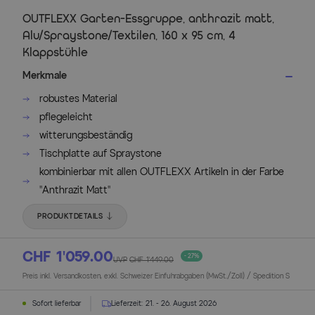
OUTFLEXX Garten-Essgruppe, anthrazit matt,
Alu/Spraystone/Textilen, 160 x 95 cm, 4
Klappstühle
Merkmale
robustes Material
pflegeleicht
witterungsbeständig
Tischplatte auf Spraystone
kombinierbar mit allen OUTFLEXX Artikeln in der Farbe
"Anthrazit Matt"
PRODUKTDETAILS
CHF 1’059.00
- 27%
UVP
CHF 1’449.00
Preis inkl. Versandkosten, exkl. Schweizer Einfuhrabgaben (MwSt./Zoll) / Spedition S
Sofort lieferbar
Lieferzeit:
21. - 26. August 2026