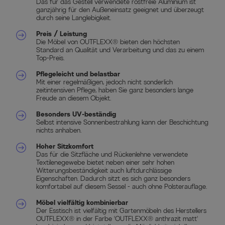
Das für das Gestell verwendete rostfreie Aluminium ist
ganzjährig für den Außeneinsatz geeignet und überzeugt
durch seine Langlebigkeit.
Preis / Leistung
Die Möbel von OUTFLEXX® bieten den höchsten
Standard an Qualität und Verarbeitung und das zu einem
Top-Preis.
Pflegeleicht und belastbar
Mit einer regelmäßigen, jedoch nicht sonderlich
zeitintensiven Pflege, haben Sie ganz besonders lange
Freude an diesem Objekt.
Besonders UV-beständig
Selbst intensive Sonnenbestrahlung kann der Beschichtung
nichts anhaben.
Hoher Sitzkomfort
Das für die Sitzfläche und Rückenlehne verwendete
Textilenegewebe bietet neben einer sehr hohen
Witterungsbeständigkeit auch luftdurchlässige
Eigenschaften. Dadurch sitzt es sich ganz besonders
komfortabel auf diesem Sessel - auch ohne Polsterauflage.
Möbel vielfältig kombinierbar
Der Esstisch ist vielfältig mit Gartenmöbeln des Herstellers
OUTFLEXX® in der Farbe 'OUTFLEXX® anthrazit matt'