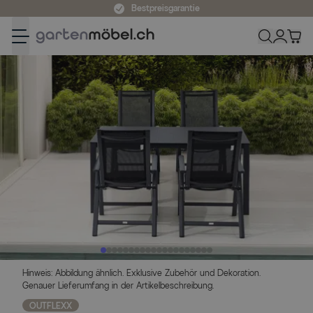
Zum Inhalt springen
Bestpreisgarantie
Hinweis: Abbildung ähnlich. Exklusive Zubehör und Dekoration.
Genauer Lieferumfang in der Artikelbeschreibung.
OUTFLEXX