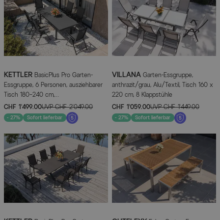
KETTLER
VILLANA
BasicPlus Pro Garten-
Garten-Essgruppe,
Essgruppe, 6 Personen, ausziehbarer
anthrazit/grau, Alu/Textil, Tisch 160 x
Tisch 180–240 cm,
220 cm, 8 Klappstühle
Aluminium/Textilene
CHF 1’499.00
UVP
CHF 2’049.00
CHF 1’059.00
UVP
CHF 1’449.00
- 27%
Sofort lieferbar
- 27%
Sofort lieferbar