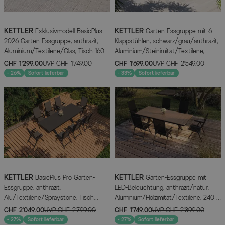
KETTLER
KETTLER
Exklusivmodell BasicPlus
Garten-Essgruppe mit 6
2026 Garten-Essgruppe, anthrazit,
Klappstühlen, schwarz/grau/anthrazit,
Aluminium/Textilene/Glas, Tisch 160 x
Aluminium/Steinimitat/Textilene,
95 cm, 6 Stapelstühle
200/260 x 100 cm, 6 Klappstühle
CHF 1’299.00
UVP
CHF 1’749.00
CHF 1’699.00
UVP
CHF 2’549.00
- 26%
Sofort lieferbar
- 33%
Sofort lieferbar
KETTLER
KETTLER
BasicPlus Pro Garten-
Garten-Essgruppe mit
Essgruppe, anthrazit,
LED-Beleuchtung, anthrazit/natur,
Alu/Textilene/Spraystone, Tisch
Aluminium/Holzimitat/Textilene, 240 x
ausziehbar 180/280 cm, 8 Klappstühle
100 cm Tisch, 6 Klappstühle
CHF 2’049.00
UVP
CHF 2’799.00
CHF 1’749.00
UVP
CHF 2’399.00
- 27%
Sofort lieferbar
- 27%
Sofort lieferbar