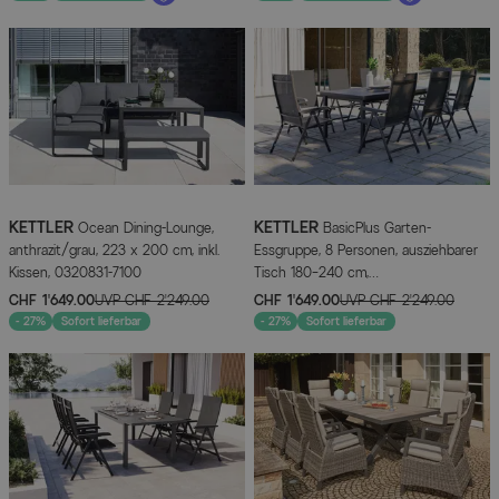
KETTLER
KETTLER
Ocean Dining-Lounge,
BasicPlus Garten-
anthrazit/grau, 223 x 200 cm, inkl.
Essgruppe, 8 Personen, ausziehbarer
Kissen, 0320831-7100
Tisch 180–240 cm,
Aluminium/Textilene
CHF 1’649.00
UVP
CHF 2’249.00
CHF 1’649.00
UVP
CHF 2’249.00
- 27%
Sofort lieferbar
- 27%
Sofort lieferbar