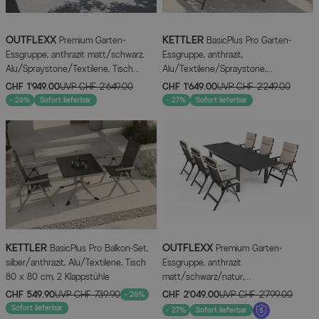
OUTFLEXX
KETTLER
Premium Garten-
BasicPlus Pro Garten-
Essgruppe, anthrazit matt/schwarz,
Essgruppe, anthrazit,
Alu/Spraystone/Textilene, Tisch
Alu/Textilene/Spraystone,
160/260 x 100 cm, ausziehbar, 6
ausziehbare Tischplatte 180/240 x
CHF 1’949.00
UVP
CHF 2’649.00
CHF 1’649.00
UVP
CHF 2’249.00
Stapelsessel inkl. 6 Auflagen
100 cm, 6 Klappstühle
- 26%
Sofort lieferbar
- 27%
Sofort lieferbar
KETTLER
OUTFLEXX
BasicPlus Pro Balkon-Set,
Premium Garten-
silber/anthrazit, Alu/Textilene, Tisch
Essgruppe, anthrazit
80 x 80 cm, 2 Klappstühle
matt/schwarz/natur,
Alu/Spraystone/Textilene, 160/260 x
CHF 549.90
UVP
CHF 739.90
CHF 2’049.00
UVP
CHF 2’799.00
- 26%
100 cm, 6 Klappstühle inkl. 6 Auflagen
Sofort lieferbar
- 27%
Sofort lieferbar