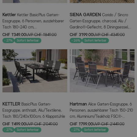
Kettler
SIENA GARDEN
Kettler BasicPlus Garten-
Corido / Sincro
Essgruppe, 6 Personen, ausziehbarer
Garten-Essgruppe, charcoal, Alu /
Tisch 180–240 cm,
Gardino®-Geflecht, 8 Diningsessel,
Aluminium/Textilene
Ausziehtisch 200/260 x 100 cm
CHF 1’349.00
UVP
CHF 1’849.00
CHF 3’199.00
UVP
CHF 4’349.00
- 27%
Sofort lieferbar
- 26%
Sofort lieferbar
KETTLER
Hartman
BasicPlus Garten-
Alice Garten-Essgruppe, 6
Essgruppe, anthrazit, Alu/Textilene,
Personen, ausziehbarer Tisch 150–210
Tisch 180/240x100cm, 6 Klappstühle
cm, Aluminium/Teakholz FSC®-
zertifiziert
CHF 1’499.00
UVP
CHF 2’049.00
CHF 1’799.00
UVP
CHF 2’449.00
- 27%
Sofort lieferbar
- 27%
Sofort lieferbar