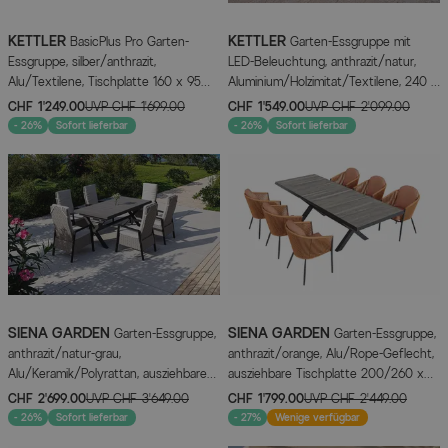
KETTLER
KETTLER
BasicPlus Pro Garten-
Garten-Essgruppe mit
Essgruppe, silber/anthrazit,
LED-Beleuchtung, anthrazit/natur,
Alu/Textilene, Tischplatte 160 x 95
Aluminium/Holzimitat/Textilene, 240 x
cm, 6 Klappstühle
100 cm Tisch, 4 Klappstühle
CHF 1’249.00
UVP
CHF 1’699.00
CHF 1’549.00
UVP
CHF 2’099.00
- 26%
Sofort lieferbar
- 26%
Sofort lieferbar
SIENA GARDEN
SIENA GARDEN
Garten-Essgruppe,
Garten-Essgruppe,
anthrazit/natur-grau,
anthrazit/orange, Alu/Rope-Geflecht,
Alu/Keramik/Polyrattan, ausziehbare
ausziehbare Tischplatte 200/260 x
Tischplatte 200/260 x 100 cm, 6
100 cm, 6 Diningsessel
CHF 2’699.00
UVP
CHF 3’649.00
CHF 1’799.00
UVP
CHF 2’449.00
Diningsessel
- 26%
Sofort lieferbar
- 27%
Wenige verfügbar