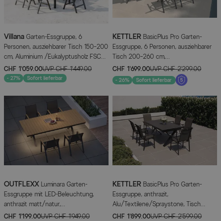
Villana
KETTLER
Garten-Essgruppe, 6
BasicPlus Pro Garten-
Personen, ausziehbarer Tisch 150–200
Essgruppe, 6 Personen, ausziehbarer
cm, Aluminium /Eukalyptusholz FSC®-
Tisch 200–260 cm,
zertifiziert
Aluminium/Textilene
CHF 1’059.00
UVP
CHF 1’449.00
CHF 1’699.00
UVP
CHF 2’299.00
- 27%
Sofort lieferbar
- 26%
Sofort lieferbar
OUTFLEXX
KETTLER
Luminara Garten-
BasicPlus Pro Garten-
Essgruppe mit LED-Beleuchtung,
Essgruppe, anthrazit,
anthrazit matt/natur,
Alu/Textilene/Spraystone, Tisch
Aluminium/Holzimitat/Textilene, Tisch
180/280 x 100 cm, 6 Stapelsessel
CHF 1’199.00
UVP
CHF 1’949.00
CHF 1’899.00
UVP
CHF 2’599.00