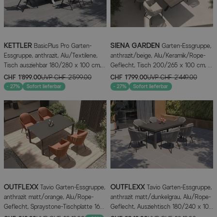
KETTLER
SIENA GARDEN
BasicPlus Pro Garten-
Garten-Essgruppe,
Essgruppe, anthrazit, Alu/Textilene,
anthrazit/beige, Alu/Keramik/Rope-
Tisch ausziehbar 180/280 x 100 cm, 6
Geflecht, Tisch 200/265 x 100 cm, 6
Klappstühle
Diningsessel
CHF 1’899.00
UVP
CHF 2’599.00
CHF 1’799.00
UVP
CHF 2’449.00
- 27%
Sofort lieferbar
- 27%
Sofort lieferbar
OUTFLEXX
OUTFLEXX
Tavio Garten-Essgruppe,
Tavio Garten-Essgruppe,
anthrazit matt/orange, Alu/Rope-
anthrazit matt/dunkelgrau, Alu/Rope-
Geflecht, Spraystone-Tischplatte 160
Geflecht, Ausziehtisch 180/240 x 100
x 95 cm, 4 Diningsessel
cm, inkl. 6 Dining Sessel