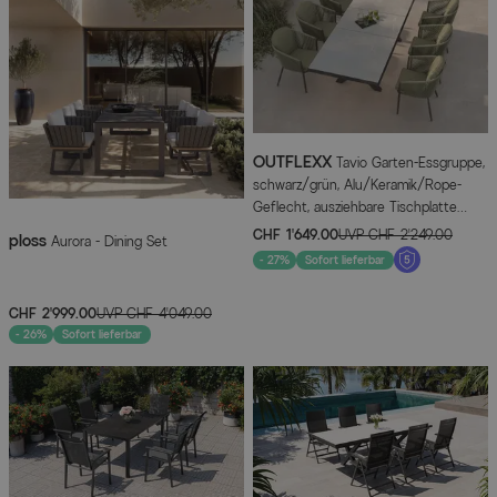
OUTFLEXX
Tavio Garten-Essgruppe,
schwarz/grün, Alu/Keramik/Rope-
Geflecht, ausziehbare Tischplatte
200/260 x 100 cm, 6 Diningsessel
CHF 1’649.00
UVP
CHF 2’249.00
ploss
Aurora - Dining Set
- 27%
Sofort lieferbar
CHF 2’999.00
UVP
CHF 4’049.00
- 26%
Sofort lieferbar