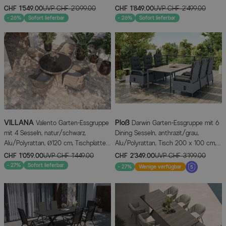
180/240 x 100 cm, ausziehbar, 6
Alu/Textilene/Spraystone, 180/280 x
CHF 1’549.00
UVP
CHF 2’099.00
CHF 1’849.00
UVP
CHF 2’499.00
Stapelstühle
100 cm, 6 Klappstühle
- 26%
Sofort lieferbar
- 26%
Sofort lieferbar
VILLANA
Ploß
Valento Garten-Essgruppe
Darwin Garten-Essgruppe mit 6
mit 4 Sesseln, natur/schwarz,
Dining Sesseln, anthrazit/grau,
Alu/Polyrattan, Ø120 cm, Tischplatte
Alu/Polyrattan, Tisch 200 x 100 cm,
aus Sicherheitsglas
verstellbare Rückenlehne
CHF 1’059.00
UVP
CHF 1’449.00
CHF 2’349.00
UVP
CHF 3’199.00
- 27%
Sofort lieferbar
- 27%
Wenige verfügbar