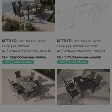
KETTLER
KETTLER
BasicPlus Pro Garten-
BasicPlus Pro Garten-
Essgruppe, anthrazit,
Essgruppe, anthrazit/schwarz,
Alu/Textilene/Spraystone, Tisch 160
Alu/Textilene/Steinimitat, 200/260 x
x 95 cm, 6 Klappstühle
100 cm, 6 Stapelstühle
CHF 1’249.00
UVP
CHF 1’699.00
CHF 1’749.00
UVP
CHF 2’519.00
- 26%
Sofort lieferbar
- 31%
Sofort lieferbar