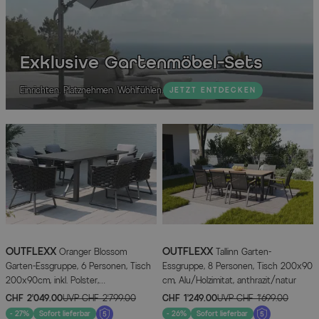
Exklusive Gartenmöbel-Sets
Einrichten. Platznehmen. Wohlfühlen.
JETZT ENTDECKEN
OUTFLEXX
OUTFLEXX
Oranger Blossom
Tallinn Garten-
Garten-Essgruppe, 6 Personen, Tisch
Essgruppe, 8 Personen, Tisch 200x90
200x90cm, inkl. Polster,
cm, Alu/Holzimitat, anthrazit/natur
anthrazit/Rope
CHF 2’049.00
UVP
CHF 2’799.00
CHF 1’249.00
UVP
CHF 1’699.00
- 27%
Sofort lieferbar
- 26%
Sofort lieferbar