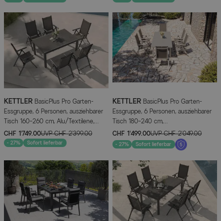
KETTLER
KETTLER
BasicPlus Pro Garten-
BasicPlus Pro Garten-
Essgruppe, 6 Personen, ausziehbarer
Essgruppe, 6 Personen, ausziehbarer
Tisch 160–260 cm, Alu/Textilene,
Tisch 180–240 cm,
Exklusivmodell
Aluminium/Textilene, Exklusivmodell
CHF 1’749.00
UVP
CHF 2’399.00
CHF 1’499.00
UVP
CHF 2’049.00
- 27%
Sofort lieferbar
- 27%
Sofort lieferbar