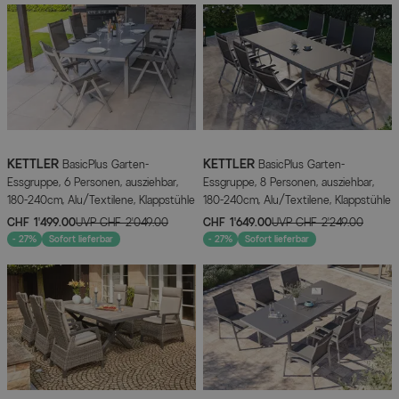
KETTLER
KETTLER
BasicPlus Garten-
BasicPlus Garten-
Essgruppe, 6 Personen, ausziehbar,
Essgruppe, 8 Personen, ausziehbar,
180-240cm, Alu/Textilene, Klappstühle
180-240cm, Alu/Textilene, Klappstühle
CHF 1’499.00
UVP
CHF 2’049.00
CHF 1’649.00
UVP
CHF 2’249.00
- 27%
Sofort lieferbar
- 27%
Sofort lieferbar