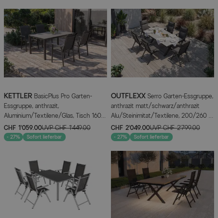
KETTLER
OUTFLEXX
BasicPlus Pro Garten-
Serro Garten-Essgruppe,
Essgruppe, anthrazit,
anthrazit matt/schwarz/anthrazit
Aluminium/Textilene/Glas, Tisch 160 x
Alu/Steinimitat/Textilene, 200/260 x
95 cm, 4 Stapelstühle
100 cm, 6 Klappstühle inkl. 6 Auflagen
CHF 1’059.00
UVP
CHF 1’449.00
CHF 2’049.00
UVP
CHF 2’799.00
- 27%
Sofort lieferbar
- 27%
Sofort lieferbar