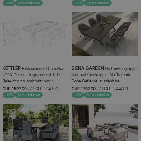
240 x 100 cm, 4 stapelbare Sessel
- 38%
Sofort lieferbar
- 27%
Sofort lieferbar
KETTLER
SIENA GARDEN
Exklusivmodell BasicPlus
Garten-Essgruppe,
2026, Garten-Essgruppe mit LED-
anthrazit/dunkelgrau, Alu/Keramik
Beleuchtung, anthrazit/natur,
Rope-Geflecht, ausziehbare
Alu/Holzimitat, 240 x 100 cm, 4
Tischplatte 200/260 x 100 cm, 6
CHF 1’599.00
UVP
CHF 2’149.00
CHF 1’799.00
UVP
CHF 2’449.00
Stapelstühle
Diningsessel
- 26%
Sofort lieferbar
- 27%
Sofort lieferbar