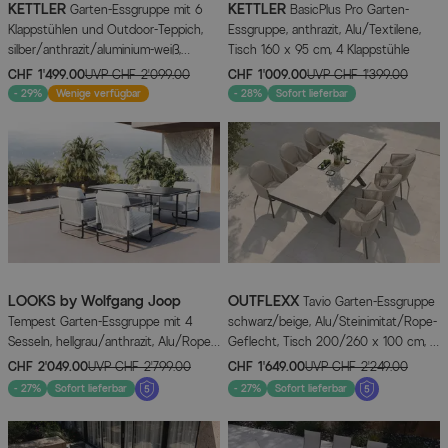
KETTLER
KETTLER
Garten-Essgruppe mit 6
BasicPlus Pro Garten-
Klappstühlen und Outdoor-Teppich,
Essgruppe, anthrazit, Alu/Textilene,
silber/anthrazit/aluminium-weiß,
Tisch 160 x 95 cm, 4 Klappstühle
Alu/Textilene/PET-Garn, ausziehbarer
CHF 1’499.00
UVP
CHF 2’099.00
CHF 1’009.00
UVP
CHF 1’399.00
Tisch 180/240 x 100 cm
- 29%
Wenige verfügbar
- 28%
Sofort lieferbar
LOOKS by Wolfgang Joop
OUTFLEXX
Tavio Garten-Essgruppe
Tempest Garten-Essgruppe mit 4
schwarz/beige, Alu/Steinimitat/Rope-
Sesseln, hellgrau/anthrazit, Alu/Rope-
Geflecht, Tisch 200/260 x 100 cm, 6
Geflecht, Esstisch 190 x 95 cm mit
Diningsessel, ausziehbar
CHF 2’049.00
UVP
CHF 2’799.00
CHF 1’649.00
UVP
CHF 2’249.00
Glasplatte, pulverbeschichtet,
- 27%
Sofort lieferbar
- 27%
Sofort lieferbar
wetterbeständig, modernes Design