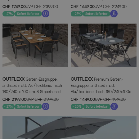
Aluminium/Textilene
CHF 1’749.00
UVP
CHF 2’399.00
CHF 1’649.00
UVP
CHF 2’249.00
- 27%
Sofort lieferbar
- 27%
Sofort lieferbar
OUTFLEXX
OUTFLEXX
Garten-Essgruppe,
Premium Garten-
anthrazit matt, Alu/Textilene, Tisch
Essgruppe, anthrazit matt,
180/240 x 100 cm, 8 Stapelsessel
Alu/Textilene, Tisch 180/240x100cm,
6 Klappstühle
CHF 2’199.00
UVP
CHF 2’999.00
CHF 1’449.00
UVP
CHF 1’949.00
- 27%
Sofort lieferbar
- 26%
Sofort lieferbar