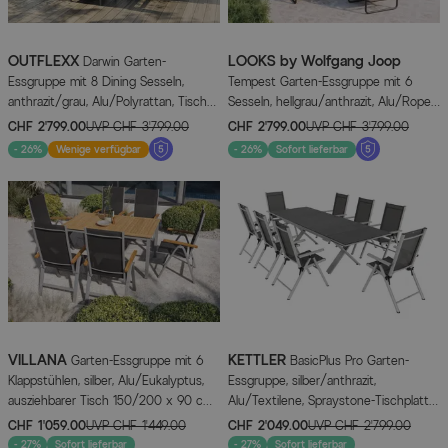
OUTFLEXX
LOOKS by Wolfgang Joop
Darwin Garten-
Essgruppe mit 8 Dining Sesseln,
Tempest Garten-Essgruppe mit 6
anthrazit/grau, Alu/Polyrattan, Tisch
Sesseln, hellgrau/anthrazit, Alu/Rope-
200 x 100 cm, verstellbare
Geflecht, Esstisch 190 x 95 cm mit
CHF 2’799.00
UVP
CHF 3’799.00
CHF 2’799.00
UVP
CHF 3’799.00
Rückenlehne
Glasplatte, pulverbeschichtet,
- 26%
Wenige verfügbar
- 26%
Sofort lieferbar
wetterbeständig, modernes Design
VILLANA
KETTLER
Garten-Essgruppe mit 6
BasicPlus Pro Garten-
Klappstühlen, silber, Alu/Eukalyptus,
Essgruppe, silber/anthrazit,
ausziehbarer Tisch 150/200 x 90 cm,
Alu/Textilene, Spraystone-Tischplatte
FSC®-zertifiziertes Produkt
180/280 x 100 cm, 8 Klappstühle
CHF 1’059.00
UVP
CHF 1’449.00
CHF 2’049.00
UVP
CHF 2’799.00
- 27%
Sofort lieferbar
- 27%
Sofort lieferbar