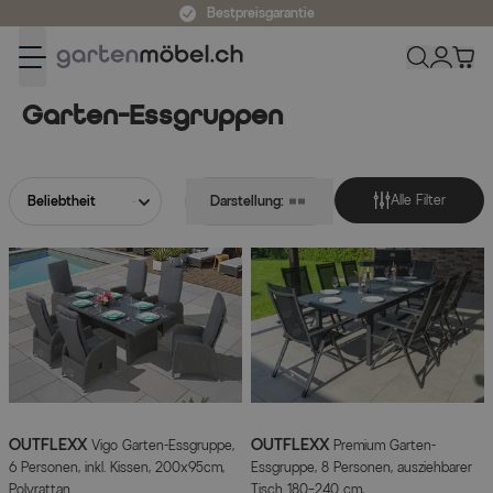
Zum Inhalt springen
Bestpreisgarantie
Garten-Essgruppen
Garten-Essgruppen
Alle Filter
Darstellung:
OUTFLEXX
OUTFLEXX
Vigo Garten-Essgruppe,
Premium Garten-
6 Personen, inkl. Kissen, 200x95cm,
Essgruppe, 8 Personen, ausziehbarer
Polyrattan
Tisch 180–240 cm,