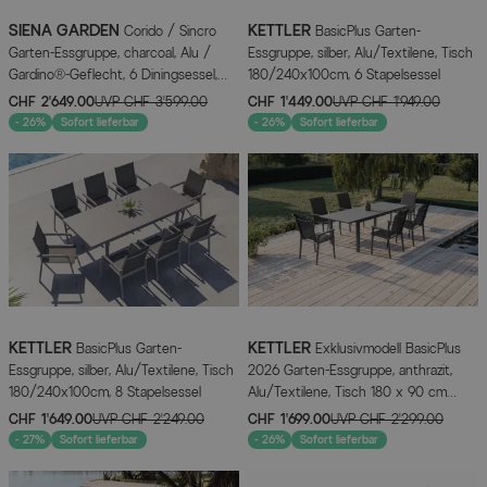
SIENA GARDEN
KETTLER
Corido / Sincro
BasicPlus Garten-
Garten-Essgruppe, charcoal, Alu /
Essgruppe, silber, Alu/Textilene, Tisch
Gardino®-Geflecht, 6 Diningsessel,
180/240x100cm, 6 Stapelsessel
Ausziehtisch 200/260 x 100 cm
CHF 2’649.00
UVP
CHF 3’599.00
CHF 1’449.00
UVP
CHF 1’949.00
- 26%
Sofort lieferbar
- 26%
Sofort lieferbar
KETTLER
KETTLER
BasicPlus Garten-
Exklusivmodell BasicPlus
Essgruppe, silber, Alu/Textilene, Tisch
2026 Garten-Essgruppe, anthrazit,
180/240x100cm, 8 Stapelsessel
Alu/Textilene, Tisch 180 x 90 cm
ausziehbar auf 240 cm, 6 Stapelstühle
CHF 1’649.00
UVP
CHF 2’249.00
CHF 1’699.00
UVP
CHF 2’299.00
- 27%
Sofort lieferbar
- 26%
Sofort lieferbar