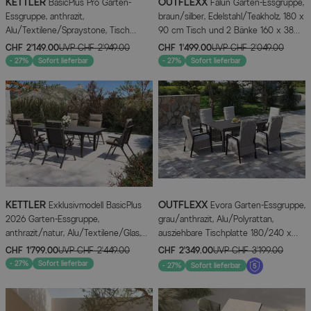
KETTLER
OUTFLEXX
BasicPlus Pro Garten-
Falun Garten-Essgruppe,
Essgruppe, anthrazit,
braun/silber, Edelstahl/Teakholz, 180 x
Alu/Textilene/Spraystone, Tisch
90 cm Tisch und 2 Bänke 160 x 38
180/280 x 100 cm, 8 Stapelsessel
cm
CHF 2’149.00
UVP
CHF 2’949.00
CHF 1’499.00
UVP
CHF 2’049.00
- 27%
Sofort lieferbar
- 27%
Sofort lieferbar
KETTLER
OUTFLEXX
Exklusivmodell BasicPlus
Evora Garten-Essgruppe,
2026 Garten-Essgruppe,
grau/anthrazit, Alu/Polyrattan,
anthrazit/natur, Alu/Textilene/Glas,
ausziehbare Tischplatte 180/240 x
Tisch ausziehbar 180/240 cm, 6
100 cm, 6 Diningsessel
CHF 1’799.00
UVP
CHF 2’449.00
CHF 2’349.00
UVP
CHF 3’199.00
Klappstühle inkl. Auflagen
- 27%
Sofort lieferbar
- 27%
Sofort lieferbar