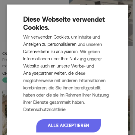
Diese Webseite verwendet
Cookies.
Wir verwenden Cookies, um Inhalte und
Anzeigen zu personalisieren und unseren
Datenverkehr zu analysieren. Wir geben
OUTFLEXX
KETTLER
Premium Garten-
Garten-Essgruppe mit 6
Informationen über Ihre Nutzung unserer
Essgruppe, anthrazit
Klappstühlen und Outdoor-Teppich,
matt/schwarz/natur, Alu/Spraystone,
silber/anthrazit/andorra-weiß,
Website auch an unsere Werbe- und
Tisch 160/260 x 100 cm, 6
Aluminium/Textilene, ausziehbarer
Analysepartner weiter, die diese
CHF 1’949.00
UVP
CHF 2’649.00
CHF 1’499.00
UVP
CHF 2’099.00
Stapelsessel inkl. 6 Auflagen
Tisch 180/240 x 100 cm
- 29%
Sofort lieferbar
- 26%
Sofort lieferbar
möglicherweise mit anderen Informationen
kombinieren, die Sie ihnen bereitgestellt
haben oder die sie im Rahmen Ihrer Nutzung
ihrer Dienste gesammelt haben.
Datenschutzrichtlinie
ALLE AKZEPTIEREN