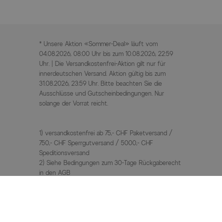
* Unsere Aktion «Sommer-Deal» läuft vom
04.08.2026, 08:00 Uhr bis zum 10.08.2026, 22:59
Uhr. | Die Versandkostenfrei-Aktion gilt nur für
innerdeutschen Versand. Aktion gültig bis zum
31.08.2026, 23:59 Uhr. Bitte beachten Sie die
Ausschlüsse und Gutscheinbedingungen. Nur
solange der Vorrat reicht.
1) versandkostenfrei ab 75,- CHF Paketversand /
750,- CHF Sperrgutversand / 5000,- CHF
Speditionsversand
2) Siehe Bedingungen zum 30-Tage Rückgaberecht
in den AGB
3) UVP / Statt Preise = unverbindliche
Preisempfehlung des Herstellers