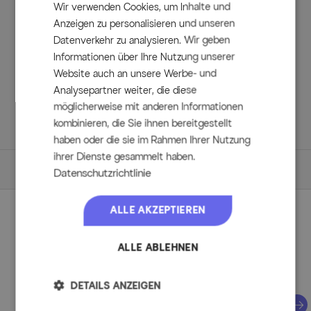
Wir verwenden Cookies, um Inhalte und
Anzeigen zu personalisieren und unseren
Lieferumfang
Datenverkehr zu analysieren. Wir geben
Informationen über Ihre Nutzung unserer
1x OUTFLEXX Abdeckhaube für Garten-Essgruppen, ca.
Website auch an unsere Werbe- und
200 x 120 x 85 cm, schwarz, wasserabweisend, UV-
Analysepartner weiter, die diese
Schutz.
möglicherweise mit anderen Informationen
1x Aufbewahrungstasche für die Abdeckhaube, leicht
kombinieren, die Sie ihnen bereitgestellt
und platzsparend, passend für ca. 200 x 120 x 85 cm.
haben oder die sie im Rahmen Ihrer Nutzung
ihrer Dienste gesammelt haben.
Maße
Datenschutzrichtlinie
Details
ALLE AKZEPTIEREN
Perfektionieren Sie Ihren Garten
Hochwertiges 420D Ripstop-Gewebe mit TPU-
Beschichtung
ALLE ABLEHNEN
Aus dieser Serie
Wasserabweisend und UV-beständig
Atmungsaktiv zur Verhinderung von Schimmelbildung
DETAILS ANZEIGEN
Praktische Befestigung mit 2 Knebelverschlüssen und