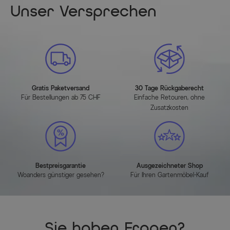
Unser Versprechen
Höhe (cm)
85.000000
Hauptfarbe
Schwarz
Herstellerinformationen
Gratis Paketversand
30 Tage Rückgaberecht
MEHR INFOS HIER
Für Bestellungen ab 75 CHF
Einfache Retouren, ohne
Zusatzkosten
Bestpreisgarantie
Ausgezeichneter Shop
Woanders günstiger gesehen?
Für Ihren Gartenmöbel-Kauf
Sie haben Fragen?