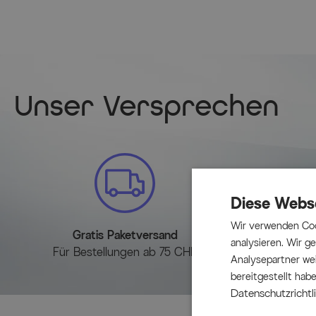
Unser Versprechen
Diese Webs
Wir verwenden Coo
Gratis Paketversand
30 
analysieren. Wir 
Für Bestellungen ab 75 CHF
Einfache R
Analysepartner wei
bereitgestellt hab
Datenschutzrichtli