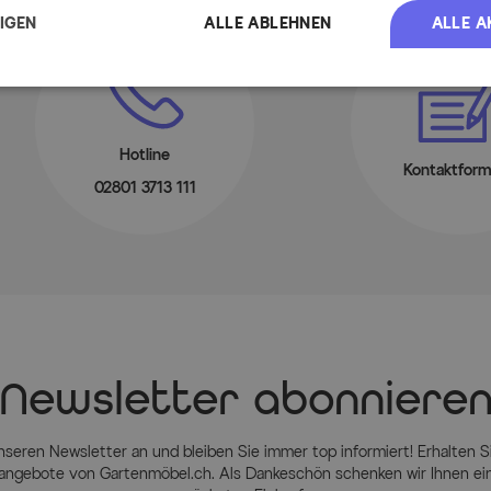
ALLE ABLEHNEN
ALLE A
EIGEN
Hotline
Kontaktform
02801 3713 111
Newsletter abonniere
nseren Newsletter an und bleiben Sie immer top informiert! Erhalten Si
ngebote von Gartenmöbel.ch. Als Dankeschön schenken wir Ihnen einen