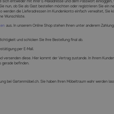
ie sich entweder mit Ihrer E-Mailadresse und dem Passwort einloggen,
 Sie nun, ob Sie als Gast bestellen möchten oder registrieren Sie ein
o werden die Lieferadressen im Kundenkonto einfach verwaltet, Sie k
he Wunschliste.
rten
aus. In unserem Online Shop stehen Ihnen unter anderem Zahlung
chtigkeit und schicken Sie Ihre Bestellung final ab.
stätigung per E-Mail.
nd versenden diese. Hier kommt der Vertrag zustande. In Ihrem Kund
s gerade befinden.
llung bei Gartenmöbel.ch. Sie haben Ihren Möbeltraum wahr werden las