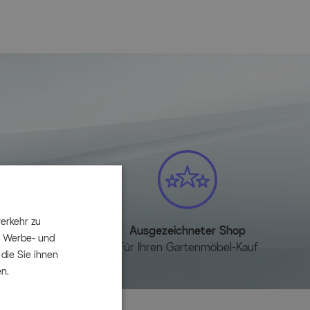
erkehr zu
e
Ausgezeichneter Shop
e Werbe- und
esehen?
Für Ihren Gartenmöbel-Kauf
die Sie ihnen
n.