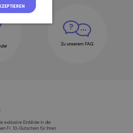
KZEPTIEREN
Zu unserem FAQ
ular
n
e exklusive Einblicke in die
 Fr. 10.-Gutschein für Ihren