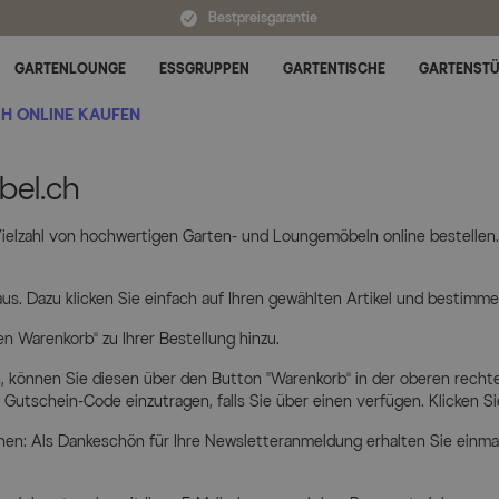
Bestpreisgarantie
GARTENLOUNGE
ESSGRUPPEN
GARTENTISCHE
GARTENST
Untermenü für Alle Kategorien umschalten
CH ONLINE KAUFEN
öbel.ch – Einfach onli
bel.ch
elzahl von hochwertigen Garten- und Loungemöbeln online bestellen. W
us. Dazu klicken Sie einfach auf Ihren gewählten Artikel und bestimme
n Warenkorb“ zu Ihrer Bestellung hinzu.
 können Sie diesen über den Button „Warenkorb“ in der oberen rechten
 Gutschein-Code einzutragen, falls Sie über einen verfügen. Klicken Si
hen: Als Dankeschön für Ihre Newsletteranmeldung erhalten Sie einma