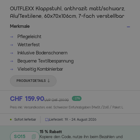
OUTFLEXX Klappstuhl, anthrazit matt/schwarz,
Alu/Textilene, 60x70x106cm, 7-fach verstellbar
Merkmale
Pflegeleicht
Wetterfest
Inklusive Bodenschonern
Bequeme Textilbespannung
Vielseitig Kombinierbar
PRODUKTDETAILS
CHF 159.90
- 27%
UVP
CHF 219.90
Preis inkl. Versandkosten, exkl. Schweizer Einfuhrabgaben (MwSt./Zoll) / Paket L
Sofort lieferbar
Lieferzeit:
19. - 24. August 2026
15 % Rabatt
SO15
Kopiere den Code, nutze ihn beim Bezahlen und