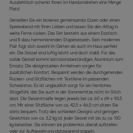
Ausziehtisch schenkt Ihnen im Handumdrehen eine Menge
Platz!
Genießen Sie ein leckeres gemeinsames Essen oder einen
Spieleabend mit Ihren Lieben und lassen Sie den Alltag in
weite Ferne rücken. Das Set besteht aus einem Esstisch
und 8 dazu harmonierenden Stapelsesseln. Sein modernes
Flair fügt sich sowohl im Garten als auch im Haus perfekt
ein. Die Sessel sind luftig leicht und doch stabil. Für das
solide Gestell kommt korrosionsbeständiges Aluminium zum
Einsatz. Die designstarken Armlehnen sorgen für
zusätzlichen Komfort. Bespannt werden die durchgehenden
Rücken- und Sitzflächen mit Textilene im passenden
Schwarzton. Es ist unglaublich sorgt für ein herrliches
Sitzgefühl, das Sie auch in der Sommerhitze nicht im Stich
lässt. Die Gesamtmaße liegen jeweils bei ca. 60 x 69 x 93,5
cm. Mit einer Sitzfläche von ca. 42,5 x 46,5 cm sitzen Sie
stets bequem. Trotz des schlanken Designs und geringen
Gewichtes von ca. 3,2 kg ist jeder Sessel mit bis zu ca. 130
kg belastbar. Sie können sie problemlos überall aufstellen
oder zur Aufbewahrung platzsparend stapeln.