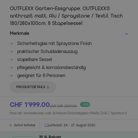
OUTFLEXX Garten-Essgruppe, OUTFLEXX®
anthrazit matt, Alu / Spraystone / Textil, Tisch
180/280x100cm, 8 Stapelsessel
Merkmale
Sicherheitsglas mit Spraystone Finish
praktischer Schubladenauszug
stapelbare Sessel
pflegeleicht & korrosionsbeständig
geeignet für 8 Personen
PRODUKTDETAILS
CHF 1’999.00
- 26%
UVP
CHF 2’699.00
Preis inkl. Versandkosten, exkl. Schweizer Einfuhrabgaben (MwSt./Zoll) / Spedition S
Sofort lieferbar
Lieferzeit:
24. - 27. August 2026
15 % Rabatt