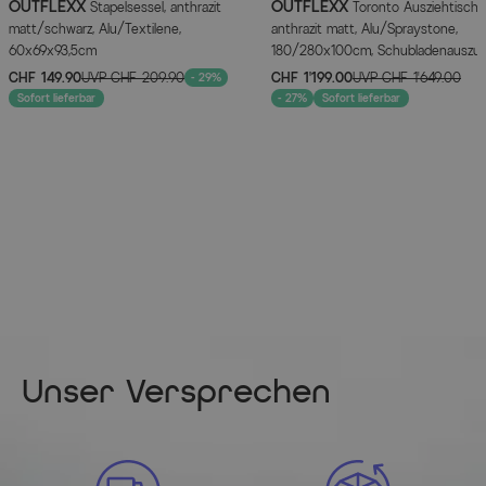
OUTFLEXX
OUTFLEXX
Stapelsessel, anthrazit
Toronto Ausziehtisch,
matt/schwarz, Alu/Textilene,
anthrazit matt, Alu/Spraystone,
60x69x93,5cm
180/280x100cm, Schubladenauszu
CHF 149.90
UVP
CHF 209.90
CHF 1’199.00
UVP
CHF 1’649.00
- 29%
Sofort lieferbar
- 27%
Sofort lieferbar
Unser Versprechen