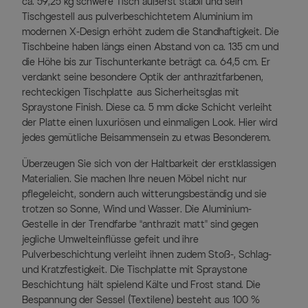
ca. 59,25 kg schwere Tisch äußerst stabil und sein
Tischgestell aus pulverbeschichtetem Aluminium im
modernen X-Design erhöht zudem die Standhaftigkeit. Die
Tischbeine haben längs einen Abstand von ca. 135 cm und
die Höhe bis zur Tischunterkante beträgt ca. 64,5 cm. Er
verdankt seine besondere Optik der anthrazitfarbenen,
rechteckigen Tischplatte aus Sicherheitsglas mit
Spraystone Finish. Diese ca. 5 mm dicke Schicht verleiht
der Platte einen luxuriösen und einmaligen Look. Hier wird
jedes gemütliche Beisammensein zu etwas Besonderem.
Überzeugen Sie sich von der Haltbarkeit der erstklassigen
Materialien. Sie machen Ihre neuen Möbel nicht nur
pflegeleicht, sondern auch witterungsbeständig und sie
trotzen so Sonne, Wind und Wasser. Die Aluminium-
Gestelle in der Trendfarbe “anthrazit matt” sind gegen
jegliche Umwelteinflüsse gefeit und ihre
Pulverbeschichtung verleiht ihnen zudem Stoß-, Schlag-
und Kratzfestigkeit. Die Tischplatte mit Spraystone
Beschichtung hält spielend Kälte und Frost stand. Die
Bespannung der Sessel (Textilene) besteht aus 100 %