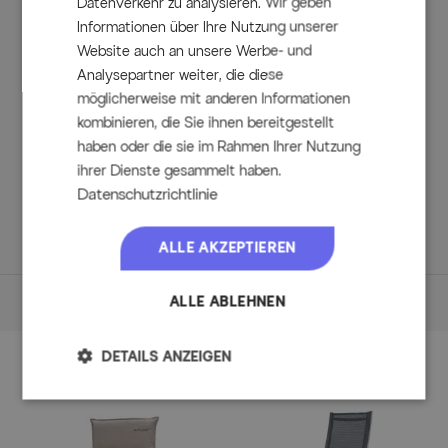
Datenverkehr zu analysieren. Wir geben
Bodenschoner
Informationen über Ihre Nutzung unserer
Die Esstischgarnitur verfügt über Kunststoffkappen an
Website auch an unsere Werbe- und
den Füßen und schützt so Ihren Terrassenboden vor
Kratzern.
Analysepartner weiter, die diese
möglicherweise mit anderen Informationen
kombinieren, die Sie ihnen bereitgestellt
Lieferumfang
haben oder die sie im Rahmen Ihrer Nutzung
ihrer Dienste gesammelt haben.
1x OUTFLEXX® Ausziehtisch in OUTFLEXX® anthrazit
Datenschutzrichtlinie
matt, ca. 180/280 x 100 x 78 cm
8x OUTFLEXX® Stapelsessel in OUTFLEXX® anthrazit
matt/schwarz, ca. 60 x 69 x 93,5 cm
ALLE AKZEPTIEREN
Maße
ALLE ABLEHNEN
Maße (L/B/H)
DETAILS ANZEIGEN
Zubehör
Ausziehtisch
ca. 180/280 x 100 x 78 cm
Tischplattendicke: ca. 0,5 cm