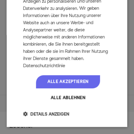
Anzeigen zu personalisieren und unseren
Datenverkehr zu analysieren. Wir geben
Textil Material:
75% Polyvinylchlorid, 25% Polyester
Informationen über Ihre Nutzung unserer
Website auch an unsere Werbe- und
Analysepartner weiter, die diese
möglicherweise mit anderen Informationen
Lieferumfang:
kombinieren, die Sie ihnen bereitgestellt
haben oder die sie im Rahmen Ihrer Nutzung
1x OUTFLEXX Gartentisch, recyceltes Teak, ca. 200 x 100
ihrer Dienste gesammelt haben.
x 76 cm
Datenschutzrichtlinie
6x OUTFLEXX Klappstühle schwarz, Edelstahl/Textilene,
ca. 68 x 61 x 103 cm
ALLE AKZEPTIEREN
ALLE ABLEHNEN
Maße
DETAILS ANZEIGEN
Maße (L/B/H)
Zubehör
Tisch: