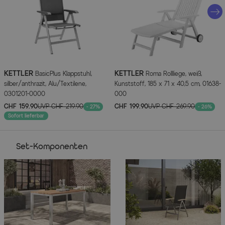
Attribute
Werte
Hauptfarbe
Schwarz
Farbe Gestell
Silber
Farbe der Sitz-/Liegefläche
Schwarz
KETTLER
KETTLER
BasicPlus Klappstuhl,
Roma Rollliege, weiß,
silber/anthrazit, Alu/Textilene,
Kunststoff, 185 x 71 x 40,5 cm, 01638-
Farbe der Tischplatte
Naturbelassen
0301201-0000
000
CHF 159.90
UVP
CHF 219.90
CHF 199.90
UVP
CHF 269.90
- 27%
- 26%
Herstellerinformationen
Sofort lieferbar
MEHR INFOS HIER
Set-Komponenten