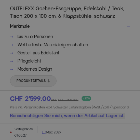
OUTFLEXX Garten-Essgruppe, Edelstahl / Teak,
Tisch 200 x 100 cm, 6 Klappstühle, schwarz
Merkmale
bis zu 6 Personen
Wetterfeste Materialeigenschaften
Gestell aus Edelstahl
Pflegeleicht
Modernes Design
PRODUKTDETAILS
CHF 2’599.00
- 27%
UVP
CHF 3’549.00
Preis inkl. Versandkosten, exkl. Schweizer Einfuhrabgaben (MwSt./Zoll) / Spedition S
Benachrichtigen Sie mich, wenn der Artikel auf Lager ist.
Verfügbar ab
März 2027
01.03.27