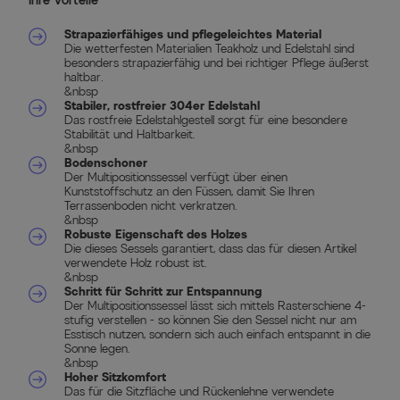
Ihre Vorteile
Strapazierfähiges und pflegeleichtes Material
Die wetterfesten Materialien Teakholz und Edelstahl sind
besonders strapazierfähig und bei richtiger Pflege äußerst
haltbar.
&nbsp
Stabiler, rostfreier 304er Edelstahl
Das rostfreie Edelstahlgestell sorgt für eine besondere
Stabilität und Haltbarkeit.
&nbsp
Bodenschoner
Der Multipositionssessel verfügt über einen
Kunststoffschutz an den Füssen, damit Sie Ihren
Terrassenboden nicht verkratzen.
&nbsp
Robuste Eigenschaft des Holzes
Die dieses Sessels garantiert, dass das für diesen Artikel
verwendete Holz robust ist.
&nbsp
Schritt für Schritt zur Entspannung
Der Multipositionssessel lässt sich mittels Rasterschiene 4-
stufig verstellen - so können Sie den Sessel nicht nur am
Esstisch nutzen, sondern sich auch einfach entspannt in die
Sonne legen.
&nbsp
Hoher Sitzkomfort
Das für die Sitzfläche und Rückenlehne verwendete