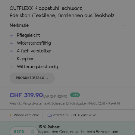
OUTFLEXX Klappstuhl, schwarz,
Edelstahl/Textilene, Armlehnen aus Teakholz
Merkmale
Pflegeleicht
Widerstandsfähig
4-fach verstellbar
Klappbar
Witterungsbeständig
PRODUKTDETAILS
CHF 319.90
- 26%
UVP
CHF 429.90
Preis inkl. Versandkosten, exkl. Schweizer Einfuhrabgaben (MwSt./Zoll) / Paket M
Wenige verfügbar
Lieferzeit:
18. - 21. August 2026
15 % Rabatt
SO15
Kopiere den Code, nutze ihn beim Bezahlen und