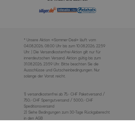
* Unsere Aktion «Sommer-Deal» läuft vom
04.08.2026, 08:00 Uhr bis zum 10.08.2026, 22:59
Uhr. | Die Versandkostenfrei-Aktion gilt nur für
innerdeutschen Versand. Aktion gültig bis zum
31.08.2026, 23:59 Uhr. Bitte beachten Sie die
Ausschlüsse und Gutscheinbedingungen. Nur
solange der Vorrat reicht.
1) versandkostenfrei ab 75,- CHF Paketversand /
750,- CHF Sperrgutversand / 5000,- CHF
Speditionsversand
2) Siehe Bedingungen zum 30-Tage Rückgaberecht
in den AGB
3) UVP / Statt Preise = unverbindliche
Preisempfehlung des Herstellers