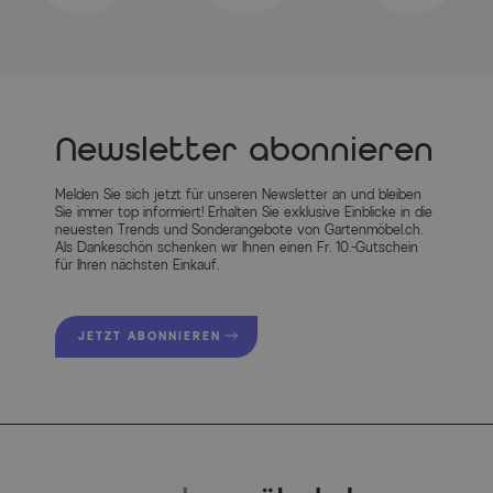
Farbe der Sitz-/Liegefläche
Anthrazit
Farbe der Tischplatte
Anthrazit
Finish Gestell
Pulverbeschichtung
Newsletter abonnieren
Hauptmaterial
Aluminium
Melden Sie sich jetzt für unseren Newsletter an und bleiben
Herstellerinformationen
Sie immer top informiert! Erhalten Sie exklusive Einblicke in die
neuesten Trends und Sonderangebote von Gartenmöbel.ch.
Als Dankeschön schenken wir Ihnen einen Fr. 10.-Gutschein
für Ihren nächsten Einkauf.
MEHR INFOS HIER
JETZT ABONNIEREN