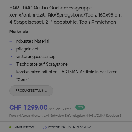
HARTMAN Aruba Garten-Essgruppe,
xerix/anthrazit, Alu/Spraystone/Teak, 160x95 cm,
4 Stapelsessel, 2 Klappstühle, Teak Armlehnen
Merkmale
robustes Material
pflegeleicht
witterungsbeständig
Tischplatte auf Spraystone
kombinierbar mit allen HARTMAN Artikeln in der Farbe
"Xerix"
PRODUKTDETAILS
CHF 1’299.00
- 26%
UVP
CHF 1’749.00
Preis inkl. Versandkosten, exkl. Schweizer Einfuhrabgaben (MwSt./Zoll) / Spedition S
Sofort lieferbar
Lieferzeit:
24. - 27. August 2026