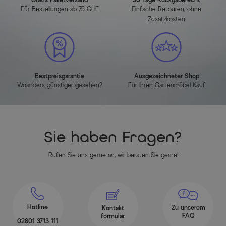
Gewicht: ca. 3,4 kg
Für Bestellungen ab 75 CHF
Einfache Retouren, ohne
Zusatzkosten
Maßbild
(zum Vergrößern bitte anklicken)
Bestpreisgarantie
Ausgezeichneter Shop
Woanders günstiger gesehen?
Für Ihren Gartenmöbel-Kauf
Sie haben Fragen?
Artikelmerkmale
Rufen Sie uns gerne an, wir beraten Sie gerne!
Attribute
Werte
Hauptfarbe
Schwarz
Farbe Gestell
Schwarz
Hotline
Zu unserem
Kontakt
FAQ
formular
02801 3713 111