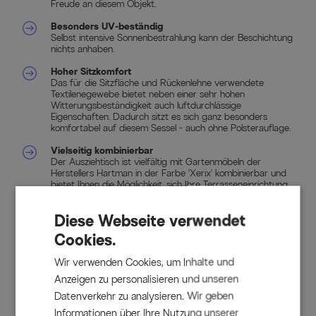
Freude an diesem Objekt.
Besonders UV-beständig
Selbst intensive Sonnenbestrahlung kann der Beschichtung
nichts anhaben.
Hoher Sitzkomfort
Das für die Sitzfläche und Rückenlehne verwendete
Textilenegewebe bietet neben einer sehr hohen
Witterungsbeständigkeit auch luftdurchlässige
Eigenschaften. Dadurch sitzt es sich ganz besonders
komfortabel auf diesem Sessel - auch ohne Polsterauflage.
Vielseitig kombinierbar
Der Ausziehtisch ist vielfältig mit Gartenmöbeln der
Herstellers Hartman in der Farbe 'Xerix' kombinierbar und
bietet Ihnen die Möglichkeit, sich Ihre Terrasseneinrichtung
nach Ihren Vorstellungen zusammenzustellen.
Diese Webseite verwendet
Cookies.
Textil Material
:70% PVC, 30% Polyester
Wir verwenden Cookies, um Inhalte und
Anzeigen zu personalisieren und unseren
Datenverkehr zu analysieren. Wir geben
Lieferumfang
Informationen über Ihre Nutzung unserer