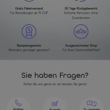
Sitztiefe: ca. 42 cm
Gratis Paketversand
30 Tage Rückgaberecht
Sitzhöhe: ca. 43,5 cm
Für Bestellungen ab 75 CHF
Einfache Retouren, ohne
Zusatzkosten
Höhe Rückenlehne: ca. 64 cm
Höhe Armlehnen: ca. 63 cm
Max. Belastbarkeit: ca. 120 kg
Gewicht pro Sessel: ca. 8,7 kg
Bestpreisgarantie
Ausgezeichneter Shop
Artikelmerkmale
Woanders günstiger gesehen?
Für Ihren Gartenmöbel-Kauf
Attribute
Werte
Sie haben Fragen?
Hauptfarbe
Anthrazit
Rufen Sie uns gerne an, wir beraten Sie gerne!
Farbe der Tischplatte
Anthrazit
Hauptmaterial
Aluminium
Herstellerinformationen
Hotline
Zu unserem
Kontakt