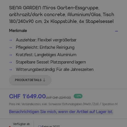
SIENA GARDEN Miros Garten-Essgruppe,
anthrazit/dark concrete, Aluminium/Glas, Tisch
180/240x90 cm, 2x Klappstühle, 6x Stapelsessel
Merkmale
Ausziehbar: Flexibel vergrößerbar
Pflegeleicht: Einfache Reinigung
Kratzfest: Langlebiges Aluminium
Stapelbare Sessel: Platzsparend lagern
Witterungsbeständig: Für alle Jahreszeiten
PRODUKTDETAILS
CHF 1’649.00
- 27%
UVP
CHF 2’249.00
Preis inkl. Versandkosten, exkl. Schweizer Einfuhrabgaben (MwSt./Zoll) / Spedition M
Benachrichtigen Sie mich, wenn der Artikel auf Lager ist.
Verfügbar ab
Februar 2027