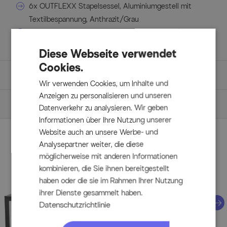
6x OUTFLEXX Stapelsessel, Aluminiumgestell mit
Textilbespannung, Anthrazit/Grau
2x OUTFLEXX Multipositionssesse, Anthrazit/Graul,
verstellbare Rückenlehne
Diese Webseite verwendet
Cookies.
Maße
Wir verwenden Cookies, um Inhalte und
Details
Anzeigen zu personalisieren und unseren
Artikelmerkmale & Materialien
Datenverkehr zu analysieren. Wir geben
SIENA GARDEN Miros Ausziehtisch
Hauptmaterial:
Informationen über Ihre Nutzung unserer
Aluminium
Website auch an unsere Werbe- und
Aluminium ist ein sehr leichtes Metall und überzeugt unter
Material Gestell: Aluminium
Perfektionieren Sie Ihren Garten
Analysepartner weiter, die diese
anderem durch seine lange Lebensdauer und eine gute
Behandlung Oberfläche: Pulverbeschichtet
möglicherweise mit anderen Informationen
Korrosionsbeständigkeit. Es ist witterungsbeständig und
Aus dieser Serie
Farbe Gestell: Anthrazit
hält zudem Frost, Sonne, Regen und UV-Strahlung stand.
kombinieren, die Sie ihnen bereitgestellt
Tischplatte aus Glas mit Keramikpulverbeschichtung
Des Weiteren ist das Material sehr stabil und lässt sich mit
haben oder die sie im Rahmen Ihrer Nutzung
traditionellen Handwerksmethoden in nahezu jede beliebige
Farbe Tischplatte: dark concrete
ihrer Dienste gesammelt haben.
Form bringen. Ein weiterer Vorteil: Aluminium ist zu 100
Funktion: Ausziehbar
Datenschutzrichtlinie
Prozent recyclebar und gilt daher als nachhaltig. Aufgrund
dieser Vorteile ist Aluminium insbesondere im
OUTFLEXX Stapelsessel