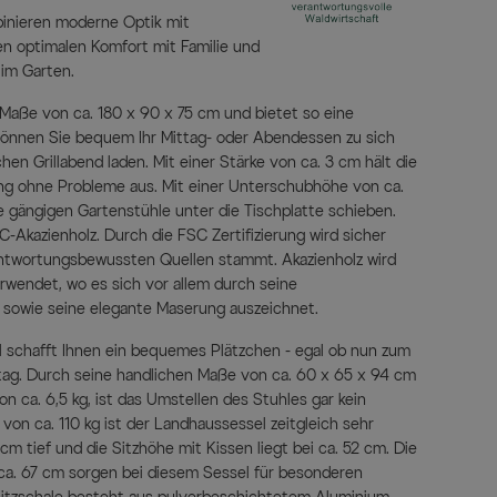
inieren moderne Optik mit
ren optimalen Komfort mit Familie und
 im Garten.
 Maße von ca. 180 x 90 x 75 cm und bietet so eine
 können Sie bequem Ihr Mittag- oder Abendessen zu sich
n Grillabend laden. Mit einer Stärke von ca. 3 cm hält die
ung ohne Probleme aus. Mit einer Unterschubhöhe von ca.
le gängigen Gartenstühle unter die Tischplatte schieben.
Akazienholz. Durch die FSC Zertifizierung wird sicher
rantwortungsbewussten Quellen stammt. Akazienholz wird
wendet, wo es sich vor allem durch seine
 sowie seine elegante Maserung auszeichnet.
 schafft Ihnen ein bequemes Plätzchen - egal ob nun zum
tag. Durch seine handlichen Maße von ca. 60 x 65 x 94 cm
 ca. 6,5 kg, ist das Umstellen des Stuhles gar kein
 von ca. 110 kg ist der Landhaussessel zeitgleich sehr
 cm tief und die Sitzhöhe mit Kissen liegt bei ca. 52 cm. Die
ca. 67 cm sorgen bei diesem Sessel für besonderen