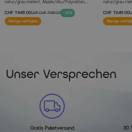
natur/grau-meliert, Akazie/Alu/Polyrattan,
natur/grau-meli
220x100 cm, 6 Cocktailsessel, Akazie, FSC®-
220x100 cm, 6 
CHF 1’449.00
CHF 1’649.00
UVP
CHF 1’949.00
- 26%
zertifiziertes Produkt
zertifiziertes P
Wenige verfügbar
Wenige verfüg
Unser Versprechen
Gratis Paketversand
30 