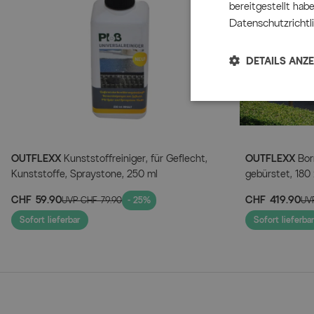
bereitgestellt hab
Datenschutzrichtli
DETAILS ANZ
OUTFLEXX
Kunststoffreiniger, für Geflecht,
OUTFLEXX
Born
Kunststoffe, Spraystone, 250 ml
gebürstet, 180
Produkt
CHF 59.90
CHF 419.90
UVP
CHF 79.90
- 25%
UV
Sofort lieferbar
Sofort lieferbar