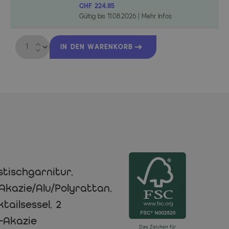
CHF 224.85
Gültig bis
11.08.2026
|
Mehr Infos
Menge
IN DEN WARENKORB
s
stischgarnitur,
Akazie/Alu/Polyrattan,
tailsessel, 2
-Akazie