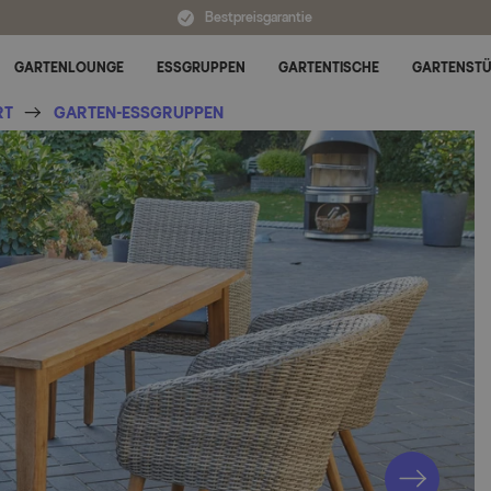
Bestpreisgarantie
GARTENLOUNGE
ESSGRUPPEN
GARTENTISCHE
GARTENST
Untermenü für Alle Kategorien umschalten
RT
GARTEN-ESSGRUPPEN