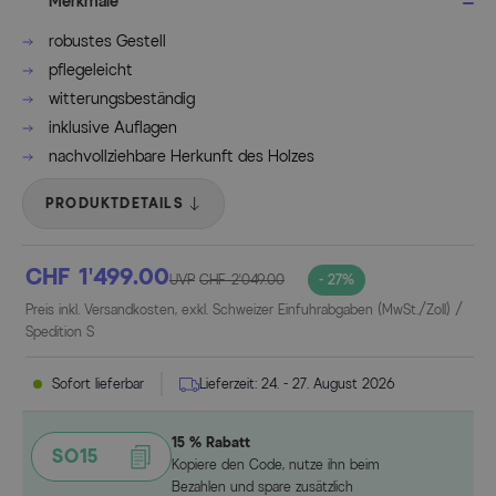
Merkmale
robustes Gestell
pflegeleicht
witterungsbeständig
inklusive Auflagen
nachvollziehbare Herkunft des Holzes
PRODUKTDETAILS
CHF 1’499.00
UVP
CHF 2’049.00
- 27%
Preis inkl. Versandkosten, exkl. Schweizer Einfuhrabgaben (MwSt./Zoll) /
Spedition S
Sofort lieferbar
Lieferzeit:
24. - 27. August 2026
15 % Rabatt
SO15
Kopiere den Code, nutze ihn beim
Bezahlen und spare zusätzlich