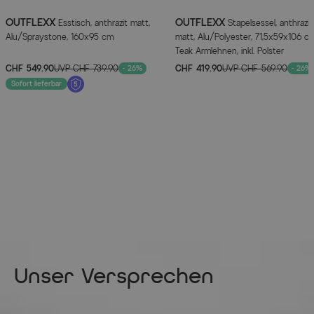
Gewicht: ca. 25,66 kg
OUTFLEXX
OUTFLEXX
Esstisch, anthrazit matt,
Stapelsessel, anthrazit
Alu/Spraystone, 160x95 cm
matt, Alu/Polyester, 71,5x59x106 cm
Sessel
Teak Armlehnen, inkl. Polster
ca. 71,5x59x106 cm
CHF 549.90
UVP
CHF 739.90
CHF 419.90
UVP
CHF 569.90
- 26%
- 26%
Sitztiefe: ca. 50 cm
Sofort lieferbar
Sitzhöhe: ca. 38 cm
Kissendicke: ca. 8 cm
Höhe Armlehnen: ca. 64 cm
maximale Belastbarkeit: ca. 120 kg
Gewicht: ca. 8 kg
Maßbild
(zum Vergrößern bitte anklicken)
Unser Versprechen