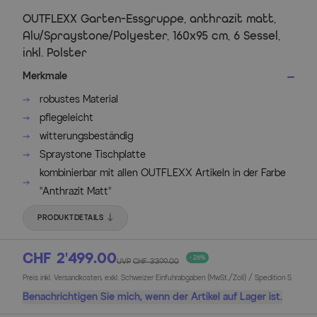
OUTFLEXX Garten-Essgruppe, anthrazit matt,
Alu/Spraystone/Polyester, 160x95 cm, 6 Sessel,
inkl. Polster
Merkmale
robustes Material
pflegeleicht
witterungsbeständig
Spraystone Tischplatte
kombinierbar mit allen OUTFLEXX Artikeln in der Farbe
"Anthrazit Matt"
PRODUKTDETAILS
CHF 2’499.00
- 26%
UVP
CHF 3’399.00
Preis inkl. Versandkosten, exkl. Schweizer Einfuhrabgaben (MwSt./Zoll) / Spedition S
Benachrichtigen Sie mich, wenn der Artikel auf Lager ist.