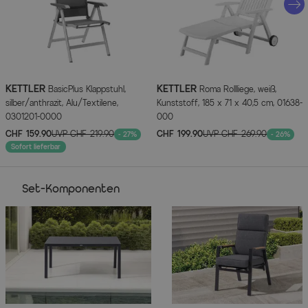
Sessel
Sessel OUTFLEXX
wetterfest
rostfreie tragende Aluminiumkonstruktion,
KETTLER
KETTLER
BasicPlus Klappstuhl,
Roma Rollliege, weiß,
pulverbeschichtet
silber/anthrazit, Alu/Textilene,
Kunststoff, 185 x 71 x 40,5 cm, 01638-
Farbe: anthrazit
0301201-0000
000
inkl. Polster (100% gesponnenes Polyester)
CHF 159.90
UVP
CHF 219.90
CHF 199.90
UVP
CHF 269.90
- 27%
- 26%
Sofort lieferbar
Farbe Polster: anthrazit
mit Armlehnen aus FSC®-Teakholz
Set-Komponenten
Maße (L/B/H)
Tisch
ca. 160x95x74 cm
Abstand zwischen den Tischbeinen längs: ca. 146,5 cm
Abstand zwischen den Tischbeinen quer: ca. 80 cm
Höhe der Tischunterkante: ca. 68 cm