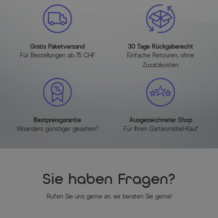
Artikelmerkmale
Gratis Paketversand
30 Tage Rückgaberecht
Für Bestellungen ab 75 CHF
Einfache Retouren, ohne
Attribute
Werte
Zusatzkosten
Hauptfarbe
Anthrazit
Farbe Gestell
Anthrazit
Bestpreisgarantie
Ausgezeichneter Shop
Farbe der Sitz-/Liegefläche
Anthrazit
Woanders günstiger gesehen?
Für Ihren Gartenmöbel-Kauf
Farbe der Tischplatte
Anthrazit
Herstellerinformationen
Sie haben Fragen?
MEHR INFOS HIER
Rufen Sie uns gerne an, wir beraten Sie gerne!