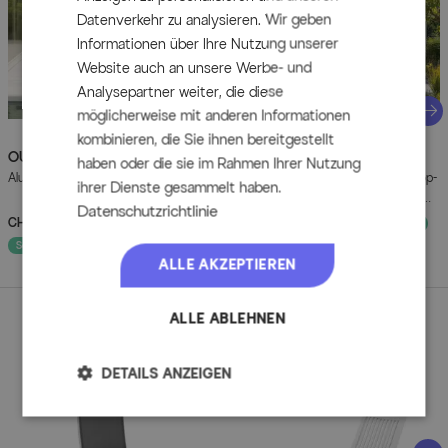
Farbe "Anthrazit Matt"
Datenverkehr zu analysieren. Wir geben
OUTFLEXX® Esstisch
Informationen über Ihre Nutzung unserer
Website auch an unsere Werbe- und
Material Gestell: Aluminium
Analysepartner weiter, die diese
Farbe Gestell: OUTFLEXX® anthrazit matt
möglicherweise mit anderen Informationen
Näc
Finish: Pulverbeschichtung
kombinieren, die Sie ihnen bereitgestellt
rechteckige Tischplatte
OUTFLEXX
OUTFLEXX
Esstisch, anthrazit matt,
Abdeckhaube für
haben oder die sie im Rahmen Ihrer Nutzung
Material Tischplatte: Sicherheitsglas mit Spraystone
Alu/Spraystone, 160x95 cm
Garten-Essgruppen, schwarz, Ripstop-
ihrer Dienste gesammelt haben.
Finish
Gewebe/Polyester, 282 x 124 x 83
Datenschutzrichtlinie
cm, wasserabweisend, UV-Schutz
CHF 549.90
UVP
CHF 739.90
CHF 169.90
UVP
CHF 229.90
Farbe Tischplatte: grau sandgestrahlt
- 26%
- 26%
Sofort lieferbar
Sofort lieferbar
Tischplatte ist kälte- und hitzebeständig
ALLE AKZEPTIEREN
lichtecht
schmutzunempfindlich
ALLE ABLEHNEN
wetterbeständig
Perfektionieren Sie Ihren Garten
pflegeleicht
Aus dieser Serie
DETAILS ANZEIGEN
witterungsbeständig
pflegeleicht
Montagezustand: zerlegt