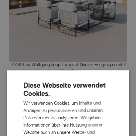
LOOKS by Wolfgang Joop Tempest Garten-Essgruppe mit 4
Sesseln
ENTDECKEN
Diese Webseite verwendet
Cookies.
Wir verwenden Cookies, um Inhalte und
Anzeigen zu personalisieren und unseren
Datenverkehr zu analysieren. Wir geben
Informationen über Ihre Nutzung unserer
Website auch an unsere Werbe- und