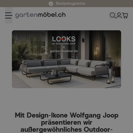
Zum Inhalt springen
Bestpreisgarantie
LOOKS by Wolfgang Joop
Mit Design-Ikone Wolfgang Joop
präsentieren wir
außergewöhnliches Outdoor-