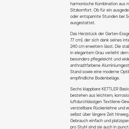
harmonische Kombination aus m
Sitzkomfort. Ob für ein ausged
oder entspannte Stunden bei S
ausgestattet.
Das Herzstück der Garten-Essgr
77 cm), der sich dank seines i
240 cm erweitern lässt. Die sta
in elegantem Grau verleiht dem 
besonders pflegeleicht und wid
anthrazitfarbene Aluminiumgeste
Stand sowie eine moderne Optik
empfindliche Bodenbeläge.
Sechs klappbare KETTLER BasicP
bestehen aus leichtem, korros
luftdurchlässigen Textilene-Ge
verstellbare Rückenlehne und e
selbst über längere Zeit hinweg
Gebrauch einfach und platzspare
pro Stuhl sind sie auch in puncto