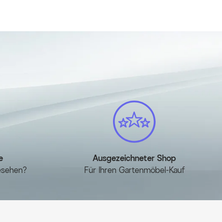
erheitsglas
cPlus, Aluminium/Textilene, anthrazit, ergonomisch,
enlehne
cm
en, ca. 119 x 48 x 6 cm, nature, aus 80 % recyceltem PET,
send
e
azit
onen
e
Ausgezeichneter Shop
esehen?
Für Ihren Gartenmöbel-Kauf