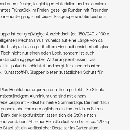
odernem Design, langlebigen Materialien und maximalem
ehntes Frühstück im Freien, gesellige Runden mit Freunden
onnenuntergang – mit dieser Essgruppe sind Sie bestens
uppe ist der großzügige Ausziehtisch (ca. 180/240 x 100 x
ntelligenten Mechanismus mühelos auf eine Länge von ca.
bile Tischplatte aus geriffeltem Einscheibensicherheitsglas
Tisch nicht nur einen edlen Look, sondern ist auch
erstandsfähig gegenüber Witterungseinflüssen. Das
ll ist pulverbeschichtet und sorgt für einen robusten
. Kunststoff-Fußkappen bieten zusätzlichen Schutz für
lus Hochlehner ergänzen den Tisch perfekt. Die Stühle
ionsbeständigem Aluminium und sind mit einem
webe bespannt – ideal für heiße Sommertage. Die mehrfach
rgonomische Form ermöglichen ein komfortables Sitzen,
. Dank der Klappfunktion lassen sich die Stühle nach
nd verstauen. Mit einer Belastbarkeit von bis zu ca. 120 kg
 Stabilität ein verlässlicher Begleiter im Gartenalltag.