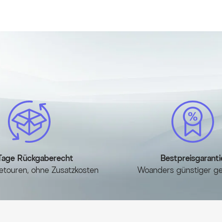
pulverbeschichtet, mit Sich
Maße: ca. 119 x 48 x 6 cm
6x Klappstuhl KETTLER Basi
Sitztiefe: ca. 47 cm
mehrfach verstellbare Rück
Rückenlehnenhöhe: ca. 72 
6x Sitzkissen OUTFLEXX Gre
Gewicht: ca. 0,82 kg
wasser- und schmutzabwei
Artikelmerkmale
Attribute
Wert
Hauptfarbe
Anthr
Herstellerinformati
Tage Rückgaberecht
Bestpreisgaranti
etouren, ohne Zusatzkosten
Woanders günstiger g
MEHR INFOS HIER