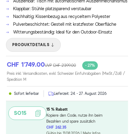
Ausziehbar: Tisch mit automatischem Ausziehmechanismus
Klappbar: Stühle platzsparend verstaubar
Nachhaltig: Kissenbezug aus recyceltem Polyester
Pulverbeschichtet: Gestell mit kratzfester Oberfläche
Witterungsbeständig: Ideal für den Outdoor-Einsatz
PRODUKTDETAILS
CHF 1’749.00
UVP
CHF 2’399.00
- 27%
Preis inkl. Versandkosten, exkl. Schweizer Einfuhrabgaben (MwSt./Zoll) /
Spedition M
Sofort lieferbar
Lieferzeit:
24. - 27. August 2026
15 % Rabatt
SO15
Kopiere den Code, nutze ihn beim
Bezahlen und spare zusätzlich
CHF 262.35
Gültig bis
11.08.2026
|
Mehr Infos