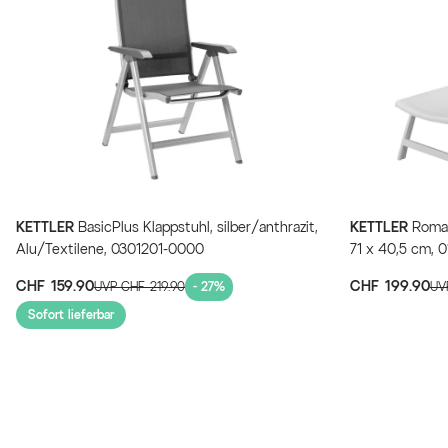
KETTLER
BasicPlus Klappstuhl, silber/anthrazit,
KETTLER
Roma R
Alu/Textilene, 0301201-0000
71 x 40,5 cm, 
CHF 159.90
CHF 199.90
UVP
CHF 219.90
- 27%
UV
Sofort lieferbar