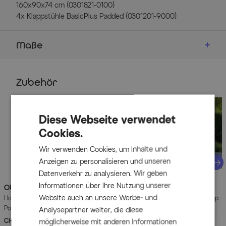
160x90x74 cm (0301821-0100)
4x Klappstühle BasicPlus Padded (0301201-9000)
Maße
"
Details
Zubehör
Tisch
Ausziehtisch von Kettler
Diese Webseite verwendet
Material Gestell: pulverbeschichtetes Aluminium
Cookies.
Farbe Gestell: silber
Wir verwenden Cookies, um Inhalte und
rechteckige Tischform
Anzeigen zu personalisieren und unseren
modernes Design
Näc
Datenverkehr zu analysieren. Wir geben
Material Tischplatte: Kettalit
Informationen über Ihre Nutzung unserer
OUTFLEXX
OUTFLEXX
Green Sitzkissen für
Abdeckhaube für
Farbe Tischplatte: anthrazit
Website auch an unsere Werbe- und
Hochlehner, nature, recyceltes
Garten-Essgruppen, schwarz, Ripstop-
witterungsfest
Polyester, 119 x 48 x 6 cm,
Gewebe/Polyester, 202 x 162 x 72
Analysepartner weiter, die diese
hitzebeständig
strapazierfähig, witterungsbeständig,
cm, wasserabweisend, UV-Schutz
CHF 109.90
UVP
CHF 149.90
CHF 159.90
UVP
CHF 219.90
möglicherweise mit anderen Informationen
- 27%
- 27%