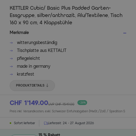
KETTLER Cubic/ Basic Plus Padded Garten-
Essgruppe, silber/anthrazit, Alu/Textilene, Tisch
160 x 90 cm, 4 Klappstühle
Merkmale
witterungsbeständig
Tischplatte aus KETTALIT
pflegeleicht
made in germany
kratzfest
PRODUKTDETAILS
CHF 1’149.00
- 26%
UVP
CHF 1’549.00
Preis inkl. Versandkosten, exkl. Schweizer Einfuhrabgaben (MwSt./Zoll) / Spedition S
Sofort lieferbar
Lieferzeit:
24. - 27. August 2026
15 % Rabatt