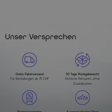
Max. Belastbarkeit: ca. 120 kg
Maßbild
(zum Vergrößern bitte anklicken)
Unser Versprechen
"
Artikelmerkmale
Attribute
Werte
Hauptfarbe
Silber
Gratis Paketversand
30 Tage Rückgaberecht
Für Bestellungen ab 75 CHF
Einfache Retouren, ohne
Zusatzkosten
Farbe Gestell
Silber
Farbe der Sitz-/Liegefläche
Anthrazit
Farbe der Tischplatte
Anthrazit
Bestpreisgarantie
Ausgezeichneter Shop