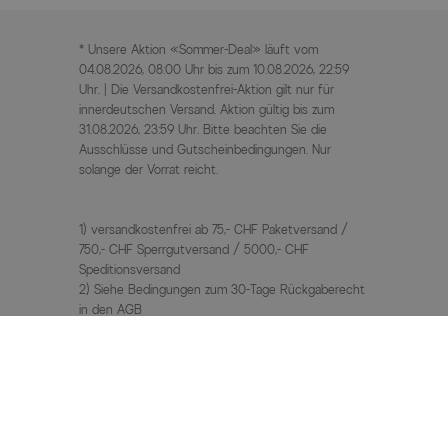
* Unsere Aktion «Sommer-Deal» läuft vom
04.08.2026, 08:00 Uhr bis zum 10.08.2026, 22:59
Uhr. | Die Versandkostenfrei-Aktion gilt nur für
innerdeutschen Versand. Aktion gültig bis zum
31.08.2026, 23:59 Uhr. Bitte beachten Sie die
Ausschlüsse und Gutscheinbedingungen. Nur
solange der Vorrat reicht.
1) versandkostenfrei ab 75,- CHF Paketversand /
750,- CHF Sperrgutversand / 5000,- CHF
Speditionsversand
2) Siehe Bedingungen zum 30-Tage Rückgaberecht
in den AGB
3) UVP / Statt Preise = unverbindliche
Preisempfehlung des Herstellers