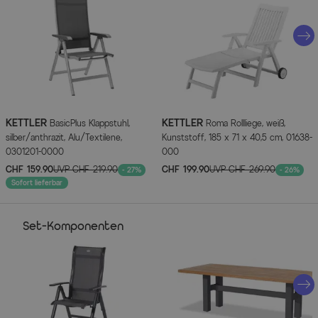
Sitzfläche: ca. 40 x 45 cm
Sitzhöhe: ca. 44 cm
Armlehnenhöhe: ca. 64,5 cm
Max. Belastbarkeit: ca. 130 kg
Gewicht: ca. 4 kg
Maßbild
KETTLER
KETTLER
BasicPlus Klappstuhl,
Roma Rollliege, weiß,
silber/anthrazit, Alu/Textilene,
Kunststoff, 185 x 71 x 40,5 cm, 01638-
(zum Vergrößern bitte anklicken)
0301201-0000
000
CHF 159.90
UVP
CHF 219.90
CHF 199.90
UVP
CHF 269.90
- 27%
- 26%
Sofort lieferbar
Set-Komponenten
Artikelmerkmale
Attribute
Werte