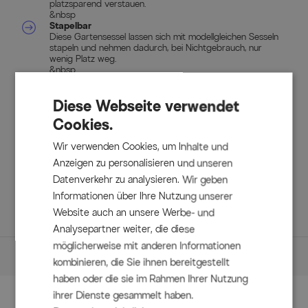
platzsparend verstauen.
&nbsp
Stapelbar
Diese Gartensessel lassen sich mit modellgleichen Sesseln
stapeln und nehmen dadurch, bei Nichtgebrauch, nur
wenig Platz weg.
&nbsp
Textil Material:
70% Polyvinylchlorid, 30% Polyester
Diese Webseite verwendet
Cookies.
Lieferumfang:
Wir verwenden Cookies, um Inhalte und
Anzeigen zu personalisieren und unseren
1x Esstisch 'Sophie Yasmani' Sondermodell, xerix/natur, ca.
240 x 100 x 77 cm (53573210) 6x Stapelsessel 'Alice
Datenverkehr zu analysieren. Wir geben
Comfort', xerix/anthrazit, ca. 68 x 65 x 107 cm (65604010)
Informationen über Ihre Nutzung unserer
2x Klappstühle 'Alice Comfort', xerix/anthrazit, ca. 93 x 63
Website auch an unsere Werbe- und
x 111 cm (65603010)
Analysepartner weiter, die diese
möglicherweise mit anderen Informationen
Maße
kombinieren, die Sie ihnen bereitgestellt
haben oder die sie im Rahmen Ihrer Nutzung
Maße
ihrer Dienste gesammelt haben.
Zubehör