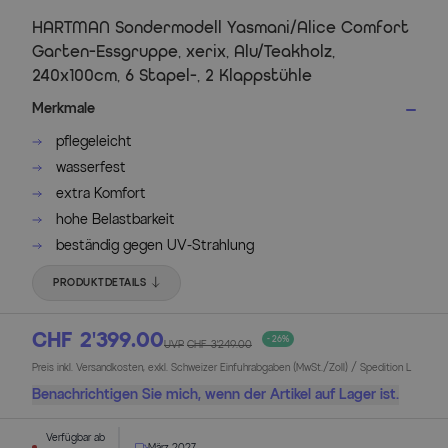
HARTMAN Sondermodell Yasmani/Alice Comfort
Garten-Essgruppe, xerix, Alu/Teakholz,
240x100cm, 6 Stapel-, 2 Klappstühle
Merkmale
pflegeleicht
wasserfest
extra Komfort
hohe Belastbarkeit
beständig gegen UV-Strahlung
PRODUKTDETAILS
CHF 2’399.00
- 26%
UVP
CHF 3’249.00
Preis inkl. Versandkosten, exkl. Schweizer Einfuhrabgaben (MwSt./Zoll) / Spedition L
Benachrichtigen Sie mich, wenn der Artikel auf Lager ist.
Verfügbar ab
März 2027