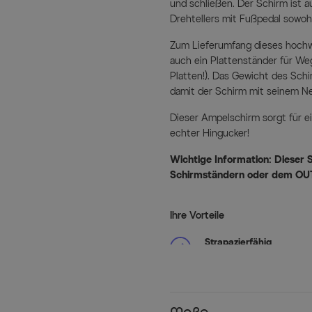
und schließen. Der Schirm ist 
Drehtellers mit Fußpedal sowoh
Zum Lieferumfang dieses hochw
auch ein Plattenständer für W
Platten!). Das Gewicht des Sch
damit der Schirm mit seinem Ne
Dieser Ampelschirm sorgt für ei
echter Hingucker!
Wichtige Information: Dieser
Schirmständern oder dem OU
Ihre Vorteile
Strapazierfähig
Dank der Pulverbeschichtu
wasserabweisend imprägnie
Balkon und Terrasse geeig
UV-Schutz
Maße
Der Schirm ist gem. Prü