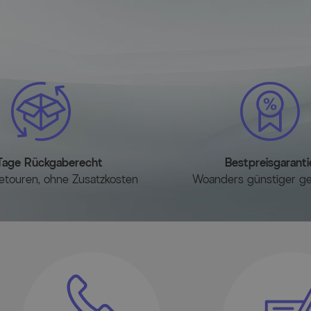
Tage Rückgaberecht
Bestpreisgaranti
etouren, ohne Zusatzkosten
Woanders günstiger g