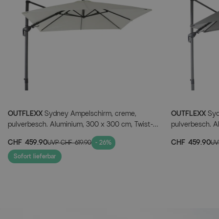
OUTFLEXX
Sydney Ampelschirm, creme,
OUTFLEXX
Syd
pulverbesch. Aluminium, 300 x 300 cm, Twist-
pulverbesch. A
Funktion, inkl. Plattenständer
Funktion, inkl.
CHF 459.90
CHF 459.90
UVP
CHF 619.90
- 26%
U
Sofort lieferbar