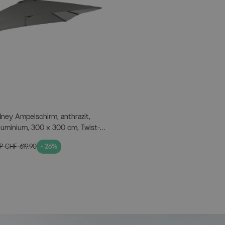
MEHR INFOS HIER
ney Ampelschirm, anthrazit,
luminium, 300 x 300 cm, Twist-
 Plattenständer
VP
CHF 619.90
- 26%