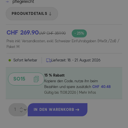
pflegeleicht
PRODUKTDETAILS
CHF 269.90
UVP
CHF 359.90
- 25%
Preis inkl. Versandkosten, exkl. Schweizer Einfuhrabgaben (MwSt./Zoll) /
Paket M
Sofort lieferbar
Lieferzeit:
18. - 21. August 2026
15 % Rabatt
SO15
Kopiere den Code, nutze ihn beim
Bezahlen und spare zusätzlich
CHF 40.48
Gültig bis
11.08.2026
|
Mehr Infos
Menge
IN DEN WARENKORB