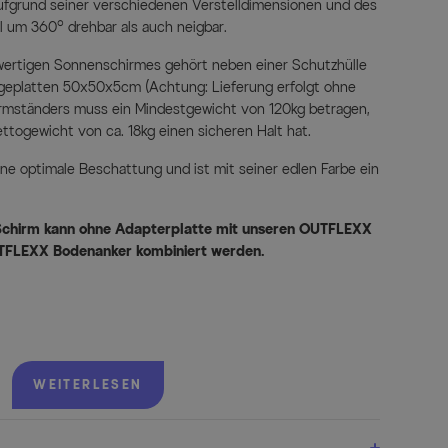
aufgrund seiner verschiedenen Verstelldimensionen und des
l um 360° drehbar als auch neigbar.
ertigen Sonnenschirmes gehört neben einer Schutzhülle
egeplatten 50x50x5cm (Achtung: Lieferung erfolgt ohne
irmständers muss ein Mindestgewicht von 120kg betragen,
ttogewicht von ca. 18kg einen sicheren Halt hat.
ne optimale Beschattung und ist mit seiner edlen Farbe ein
 Schirm kann ohne Adapterplatte mit unseren OUTFLEXX
TFLEXX Bodenanker kombiniert werden.
ng des Gestells und der verrottungsfesten, lichtechten sowie
rten Bespannung ist dieser Schirm perfekt für den Einsatz auf
WEITERLESEN
net.
fnorm AS/NZS4399:1996 mit einem ausgezeichneten UV-Schutz