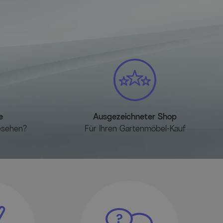
e
Ausgezeichneter Shop
esehen?
Für Ihren Gartenmöbel-Kauf