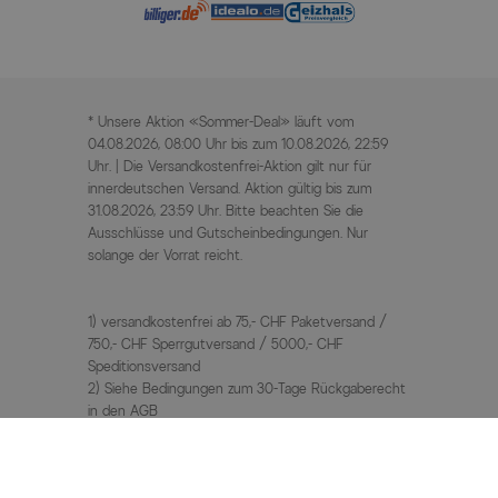
* Unsere Aktion «Sommer-Deal» läuft vom
04.08.2026, 08:00 Uhr bis zum 10.08.2026, 22:59
Uhr. | Die Versandkostenfrei-Aktion gilt nur für
innerdeutschen Versand. Aktion gültig bis zum
31.08.2026, 23:59 Uhr. Bitte beachten Sie die
Ausschlüsse und Gutscheinbedingungen. Nur
solange der Vorrat reicht.
1) versandkostenfrei ab 75,- CHF Paketversand /
750,- CHF Sperrgutversand / 5000,- CHF
Speditionsversand
2) Siehe Bedingungen zum 30-Tage Rückgaberecht
in den AGB
3) UVP / Statt Preise = unverbindliche
Preisempfehlung des Herstellers