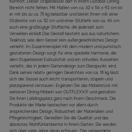
Komfort. Dieser Stapelsessel darf in Ihrem Outdoor-Dining
Bereich nicht fehlen. Mit Maßen von ca. 62 x 56 x 92 cm ist
er mit bis zu ca. 75 kg belastbar und bietet Ihnen mit einer
Sitzbreite von ca. 52 cm und einer Sitztiefe von ca. 46 cm
auch eine großzügige Sitzfläche, die jederzeit zum
Verweilen einlädt.Das Gestell besteht aus aus natürlichem
Teakholz, was dem Sessel sein außergewöhnliches Design
verleiht. Im Zusammenspiel mit dem modern und puristisch
gestalteten Design sorgt für eine spezielle Harmonie, die
dem Stapelsessel Exklusivität und ein stilvolles Aussehen
verleiht, das in jedem Gartendesign zum Glanzpunkt wird.
Dank seines relativ geringen Gewichtes von ca. 18 kg lässt
sich der Sessel auch leicht transportieren, stapeln und
platzsparend verstauen. Ergänzen Sie das Möbelstück mit
weiteren Dining-Möbeln von OUTFLEXX® und gestalten
Sie Ihren Lieblingsplatz ganz nach Ihrem Geschmack. Die
Produkte der Marke bestechen vor allem durch
ansprechendes Design, Robustheit der Materialien und
Pflegeleichtigkeit. Genießen Sie die Qualität und das
absolutes Wohlfühlambiente in Ihrem Garten. Sie werden
sich über viele Jahre daran erfreuen. Das verwendete