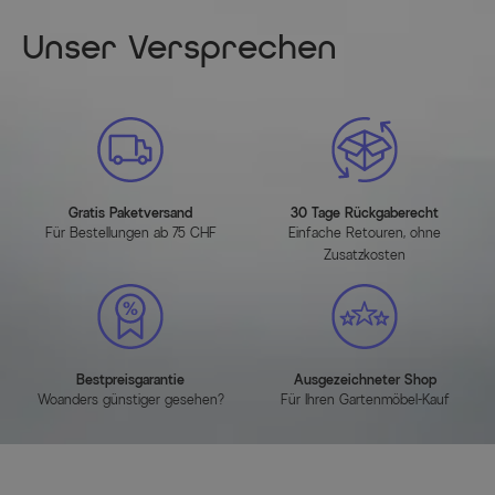
MEHR INFOS HIER
Unser Versprechen
Gratis Paketversand
30 Tage Rückgaberecht
Für Bestellungen ab 75 CHF
Einfache Retouren, ohne
Zusatzkosten
Bestpreisgarantie
Ausgezeichneter Shop
Woanders günstiger gesehen?
Für Ihren Gartenmöbel-Kauf