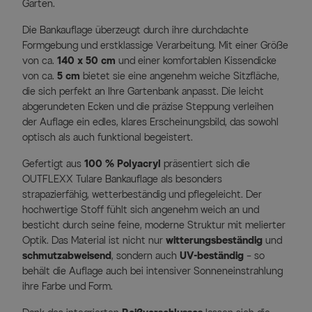
Garten.
Die Bankauflage überzeugt durch ihre durchdachte
Formgebung und erstklassige Verarbeitung. Mit einer Größe
von ca.
140 x 50 cm
und einer komfortablen Kissendicke
von ca.
5 cm
bietet sie eine angenehm weiche Sitzfläche,
die sich perfekt an Ihre Gartenbank anpasst. Die leicht
abgerundeten Ecken und die präzise Steppung verleihen
der Auflage ein edles, klares Erscheinungsbild, das sowohl
optisch als auch funktional begeistert.
Gefertigt aus
100 % Polyacryl
präsentiert sich die
OUTFLEXX Tulare Bankauflage als besonders
strapazierfähig, wetterbeständig und pflegeleicht. Der
hochwertige Stoff fühlt sich angenehm weich an und
besticht durch seine feine, moderne Struktur mit melierter
Optik. Das Material ist nicht nur
witterungsbeständig
und
schmutzabweisend
, sondern auch
UV-beständig
– so
behält die Auflage auch bei intensiver Sonneneinstrahlung
ihre Farbe und Form.