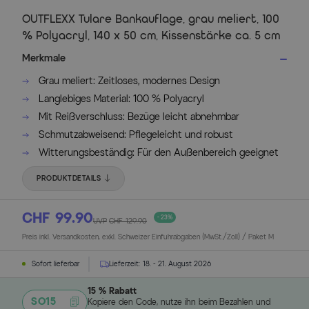
OUTFLEXX Tulare Bankauflage, grau meliert, 100
% Polyacryl, 140 x 50 cm, Kissenstärke ca. 5 cm
Merkmale
Grau meliert: Zeitloses, modernes Design
Langlebiges Material: 100 % Polyacryl
Mit Reißverschluss: Bezüge leicht abnehmbar
Schmutzabweisend: Pflegeleicht und robust
Witterungsbeständig: Für den Außenbereich geeignet
PRODUKTDETAILS
CHF 99.90
- 23%
UVP
CHF 129.90
Preis inkl. Versandkosten, exkl. Schweizer Einfuhrabgaben (MwSt./Zoll) / Paket M
Sofort lieferbar
Lieferzeit:
18. - 21. August 2026
15 % Rabatt
SO15
Kopiere den Code, nutze ihn beim Bezahlen und