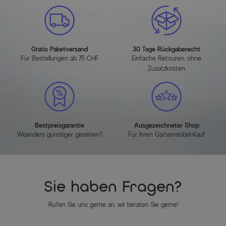
Länge (cm)
140.000000
Hauptfarbe
Grau meliert
Hauptmaterial
Polyacryl
Gratis Paketversand
30 Tage Rückgaberecht
Für Bestellungen ab 75 CHF
Einfache Retouren, ohne
Zusatzkosten
Herstellerinformationen
MEHR INFOS HIER
Bestpreisgarantie
Ausgezeichneter Shop
Woanders günstiger gesehen?
Für Ihren Gartenmöbel-Kauf
Sie haben Fragen?
Rufen Sie uns gerne an, wir beraten Sie gerne!