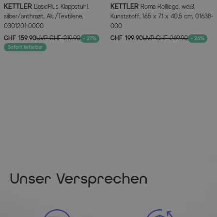
Lochabstand (für Montage Schirmfuß):
KETTLER
KETTLER
BasicPlus Klappstuhl,
Roma Rollliege, weiß,
gerade von Loch zu Loch gemessen: ca. 113 mm
silber/anthrazit, Alu/Textilene,
Kunststoff, 185 x 71 x 40,5 cm, 01638-
diagonal von Loch zu Loch gemessen: ca. 160 mm
0301201-0000
000
CHF 159.90
UVP
CHF 219.90
CHF 199.90
UVP
CHF 269.90
- 27%
- 26%
Sofort lieferbar
Maßbild
(zum Vergrößern bitte anklicken)
Artikelmerkmale
Attribute
Werte
Unser Versprechen
Breite (cm)
75.000000
Länge (cm)
75.000000