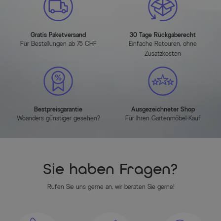
Höhe (cm)
13.000000
Gratis Paketversand
30 Tage Rückgaberecht
Hauptfarbe
Schwarz
Für Bestellungen ab 75 CHF
Einfache Retouren, ohne
Zusatzkosten
Montageanleitung
HERUNTERLADEN (PDF)
Bestpreisgarantie
Ausgezeichneter Shop
Herstellerinformationen
Woanders günstiger gesehen?
Für Ihren Gartenmöbel-Kauf
MEHR INFOS HIER
Sie haben Fragen?
Rufen Sie uns gerne an, wir beraten Sie gerne!