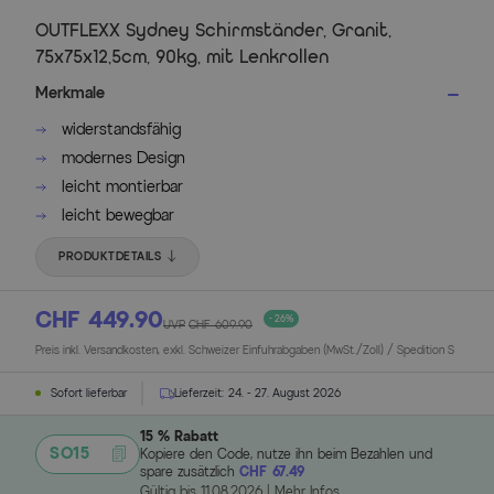
OUTFLEXX Sydney Schirmständer, Granit,
75x75x12,5cm, 90kg, mit Lenkrollen
Merkmale
widerstandsfähig
modernes Design
leicht montierbar
leicht bewegbar
PRODUKTDETAILS
CHF 449.90
- 26%
UVP
CHF 609.90
Preis inkl. Versandkosten, exkl. Schweizer Einfuhrabgaben (MwSt./Zoll) / Spedition S
Sofort lieferbar
Lieferzeit:
24. - 27. August 2026
15 % Rabatt
SO15
Kopiere den Code, nutze ihn beim Bezahlen und
spare zusätzlich
CHF 67.49
Gültig bis
11.08.2026
|
Mehr Infos