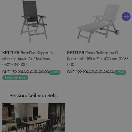
Abdeckhaube oder in belüfteten Räumen.
Artikelmerkmale
Attribute
Werte
Breite (cm)
55.000000
Länge (cm)
64.000000
KETTLER
KETTLER
BasicPlus Klappstuhl,
Roma Rollliege, weiß,
silber/anthrazit, Alu/Textilene,
Kunststoff, 185 x 71 x 40,5 cm, 01638-
Höhe (cm)
99.000000
0301201-0000
000
CHF 159.90
UVP
CHF 219.90
CHF 199.90
UVP
CHF 269.90
- 27%
- 26%
Hauptfarbe
Matt Anthrazit
Sofort lieferbar
Hauptmaterial
Aluminium
Bestandteil von Sets
Herstellerinformationen
MEHR INFOS HIER