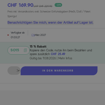
CHF 169.90
- 26%
UVP
CHF 229.90
Preis inkl. Versandkosten, exkl. Schweizer Einfuhrabgaben (MwSt./Zoll) / Paket
Sperrgut
Benachrichtigen Sie mich, wenn der Artikel auf Lager ist.
Verfügbar ab
März 2027
01.03.27
15 % Rabatt
SO15
Kopiere den Code, nutze ihn beim Bezahlen und
spare zusätzlich
CHF 25.49
Gültig bis
11.08.2026
|
Mehr Infos
Menge
IN DEN WARENKORB