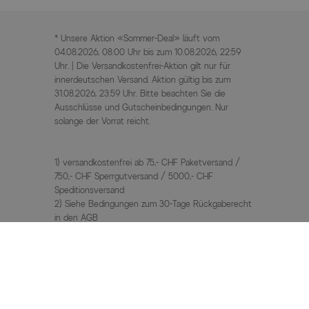
* Unsere Aktion «Sommer-Deal» läuft vom
04.08.2026, 08:00 Uhr bis zum 10.08.2026, 22:59
Uhr. | Die Versandkostenfrei-Aktion gilt nur für
innerdeutschen Versand. Aktion gültig bis zum
31.08.2026, 23:59 Uhr. Bitte beachten Sie die
Ausschlüsse und Gutscheinbedingungen. Nur
solange der Vorrat reicht.
1) versandkostenfrei ab 75,- CHF Paketversand /
750,- CHF Sperrgutversand / 5000,- CHF
Speditionsversand
2) Siehe Bedingungen zum 30-Tage Rückgaberecht
in den AGB
3) UVP / Statt Preise = unverbindliche
Preisempfehlung des Herstellers