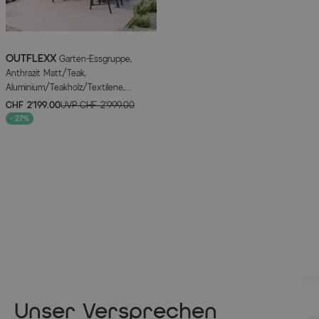
OUTFLEXX
Garten-Essgruppe,
Anthrazit Matt/Teak,
Aluminium/Teakholz/Textilene,
Ausziehtisch 200/320 x 100 cm, 8
CHF 2’199.00
UVP
CHF 2’999.00
Stapelsessel
- 27%
Unser Versprechen