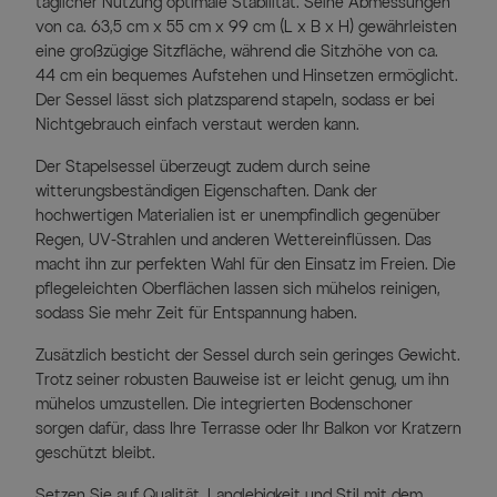
täglicher Nutzung optimale Stabilität. Seine Abmessungen
von ca. 63,5 cm x 55 cm x 99 cm (L x B x H) gewährleisten
eine großzügige Sitzfläche, während die Sitzhöhe von ca.
44 cm ein bequemes Aufstehen und Hinsetzen ermöglicht.
Der Sessel lässt sich platzsparend stapeln, sodass er bei
Nichtgebrauch einfach verstaut werden kann.
Der Stapelsessel überzeugt zudem durch seine
witterungsbeständigen Eigenschaften. Dank der
hochwertigen Materialien ist er unempfindlich gegenüber
Regen, UV-Strahlen und anderen Wettereinflüssen. Das
macht ihn zur perfekten Wahl für den Einsatz im Freien. Die
pflegeleichten Oberflächen lassen sich mühelos reinigen,
sodass Sie mehr Zeit für Entspannung haben.
Zusätzlich besticht der Sessel durch sein geringes Gewicht.
Trotz seiner robusten Bauweise ist er leicht genug, um ihn
mühelos umzustellen. Die integrierten Bodenschoner
sorgen dafür, dass Ihre Terrasse oder Ihr Balkon vor Kratzern
geschützt bleibt.
Setzen Sie auf Qualität, Langlebigkeit und Stil mit dem