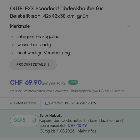
OUTFLEXX Standard Abdeckhaube für
Beistelltisch, 42x42x38 cm, grün
Merkmale
integriertes Zugband
wasserbeständig
hochwertige Verarbeitung
PRODUKTDETAILS
CHF 69.90
- 22%
UVP
CHF 89.90
Preis inkl. Versandkosten, exkl. Schweizer Einfuhrabgaben (MwSt./Zoll) / Paket M
Sofort lieferbar
Lieferzeit:
18. - 21. August 2026
15 % Rabatt
SO15
Kopiere den Code, nutze ihn beim Bezahlen und
spare zusätzlich
CHF 10.49
Gültig bis
11.08.2026
|
Mehr Infos