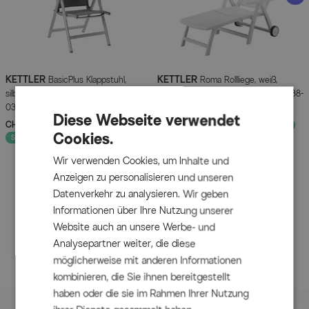
Die Abdeckhaube passt zu Modulelementen mit
folgenden Maßen:
KETTLER
KETTLER
BasicPlus Klappstuhl,
Roma Rollliege, weiß,
silber/anthrazit, Alu/Textilene,
Kunststoff, 185 x 71 x 40,5 cm, 01638-
0301201-0000
000
Diese Webseite verwendet
CHF 159.90
UVP
CHF 219.90
CHF 199.90
UVP
CHF 269.90
- 27%
- 26%
Artikelmerkmale
Cookies.
Sofort lieferbar
Wir verwenden Cookies, um Inhalte und
Attribute
Werte
Anzeigen zu personalisieren und unseren
Datenverkehr zu analysieren. Wir geben
Breite (cm)
42.000000
Informationen über Ihre Nutzung unserer
Website auch an unsere Werbe- und
Länge (cm)
42.000000
Analysepartner weiter, die diese
möglicherweise mit anderen Informationen
Höhe (cm)
38.000000
kombinieren, die Sie ihnen bereitgestellt
haben oder die sie im Rahmen Ihrer Nutzung
Hauptfarbe
Grün