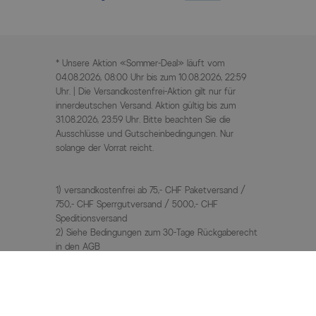
* Unsere Aktion «Sommer-Deal» läuft vom
04.08.2026, 08:00 Uhr bis zum 10.08.2026, 22:59
Uhr. | Die Versandkostenfrei-Aktion gilt nur für
innerdeutschen Versand. Aktion gültig bis zum
31.08.2026, 23:59 Uhr. Bitte beachten Sie die
Ausschlüsse und Gutscheinbedingungen. Nur
solange der Vorrat reicht.
1) versandkostenfrei ab 75,- CHF Paketversand /
750,- CHF Sperrgutversand / 5000,- CHF
Speditionsversand
2) Siehe Bedingungen zum 30-Tage Rückgaberecht
in den AGB
3) UVP / Statt Preise = unverbindliche
Preisempfehlung des Herstellers