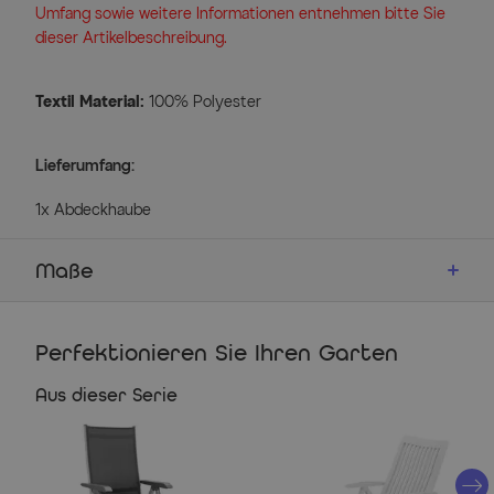
Umfang sowie weitere Informationen entnehmen bitte Sie
dieser Artikelbeschreibung.
Textil Material:
100% Polyester
Lieferumfang:
1x Abdeckhaube
Maße
Ausstattung
Perfektionieren Sie Ihren Garten
Farbe: dunkelgrün
100% Polyester
Aus dieser Serie
integriertes Zugband
Maße