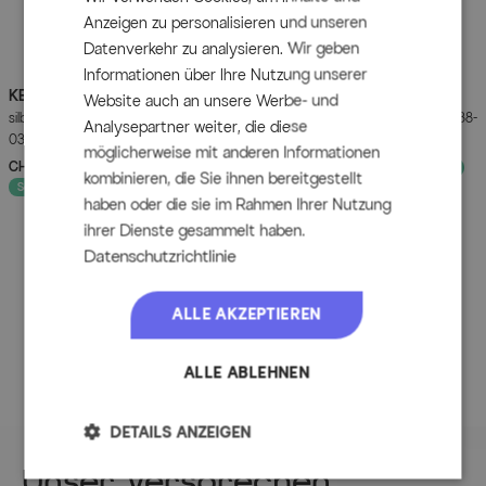
mit Zugband zum Verzurren
Anzeigen zu personalisieren und unseren
rechteckig
Datenverkehr zu analysieren. Wir geben
Informationen über Ihre Nutzung unserer
Diese Abdeckhaube passt zum Beispiel perfekt zur Lounge
KETTLER
KETTLER
BasicPlus Klappstuhl,
Roma Rollliege, weiß,
18297.
Website auch an unsere Werbe- und
silber/anthrazit, Alu/Textilene,
Kunststoff, 185 x 71 x 40,5 cm, 01638-
Analysepartner weiter, die diese
Maße
0301201-0000
000
möglicherweise mit anderen Informationen
CHF 159.90
UVP
CHF 219.90
CHF 199.90
UVP
CHF 269.90
- 27%
- 26%
kombinieren, die Sie ihnen bereitgestellt
ca. 161 x 151 x 63 cm
Sofort lieferbar
haben oder die sie im Rahmen Ihrer Nutzung
ihrer Dienste gesammelt haben.
Artikelmerkmale
Datenschutzrichtlinie
Attribute
Werte
ALLE AKZEPTIEREN
Breite (cm)
151.000000
ALLE ABLEHNEN
Länge (cm)
161.000000
DETAILS ANZEIGEN
Höhe (cm)
63.000000
Unser Versprechen