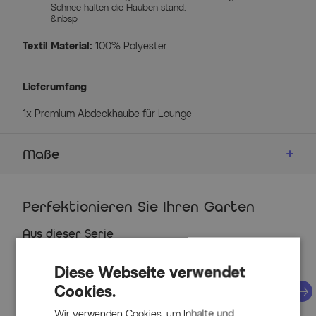
Schnee halten die Hauben stand.
&nbsp
Textil Material:
100% Polyester
Lieferumfang
1x Premium Abdeckhaube für Lounge
Maße
Details
Perfektionieren Sie Ihren Garten
Farbe: schwarz
100% Polyester, 170g/m², mit PU-Beschichtung
Aus dieser Serie
wasserbeständig
spritzwassergeschützte Nähte
Diese Webseite verwendet
uv-stabil
Cookies.
schwere und strapazierfähige Qualität
Wir verwenden Cookies, um Inhalte und