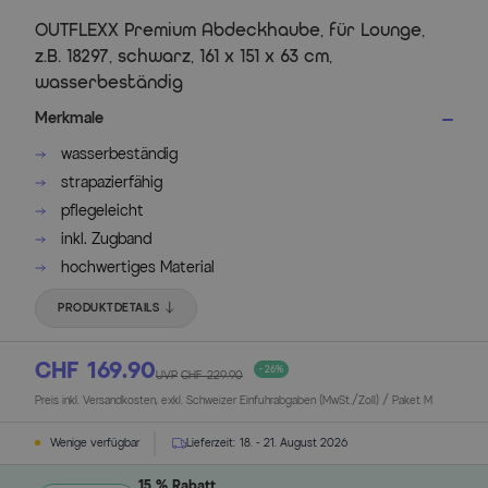
OUTFLEXX Premium Abdeckhaube, für Lounge,
z.B. 18297, schwarz, 161 x 151 x 63 cm,
wasserbeständig
Merkmale
wasserbeständig
strapazierfähig
pflegeleicht
inkl. Zugband
hochwertiges Material
PRODUKTDETAILS
CHF 169.90
- 26%
UVP
CHF 229.90
Preis inkl. Versandkosten, exkl. Schweizer Einfuhrabgaben (MwSt./Zoll) / Paket M
Wenige verfügbar
Lieferzeit:
18. - 21. August 2026
15 % Rabatt