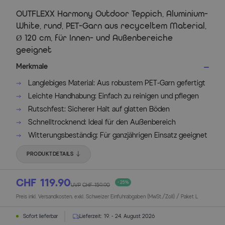
OUTFLEXX Harmony Outdoor Teppich, Aluminium-
White, rund, PET-Garn aus recyceltem Material,
Ø 120 cm, für Innen- und Außenbereiche
geeignet
Merkmale
Langlebiges Material: Aus robustem PET-Garn gefertigt
Leichte Handhabung: Einfach zu reinigen und pflegen
Rutschfest: Sicherer Halt auf glatten Böden
Schnelltrocknend: Ideal für den Außenbereich
Witterungsbeständig: Für ganzjährigen Einsatz geeignet
PRODUKTDETAILS
CHF 119.90
- 25%
UVP
CHF 159.90
Preis inkl. Versandkosten, exkl. Schweizer Einfuhrabgaben (MwSt./Zoll) / Paket L
Sofort lieferbar
Lieferzeit:
19. - 24. August 2026