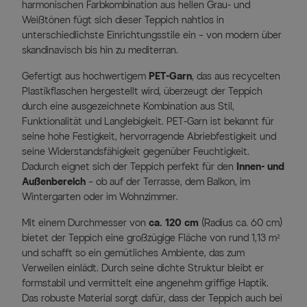
harmonischen Farbkombination aus hellen Grau- und
Weißtönen fügt sich dieser Teppich nahtlos in
unterschiedlichste Einrichtungsstile ein – von modern über
skandinavisch bis hin zu mediterran.
Gefertigt aus hochwertigem
PET-Garn
, das aus recycelten
Plastikflaschen hergestellt wird, überzeugt der Teppich
durch eine ausgezeichnete Kombination aus Stil,
Funktionalität und Langlebigkeit. PET-Garn ist bekannt für
seine hohe Festigkeit, hervorragende Abriebfestigkeit und
seine Widerstandsfähigkeit gegenüber Feuchtigkeit.
Dadurch eignet sich der Teppich perfekt für den
Innen- und
Außenbereich
– ob auf der Terrasse, dem Balkon, im
Wintergarten oder im Wohnzimmer.
Mit einem Durchmesser von
ca. 120 cm
(Radius ca. 60 cm)
bietet der Teppich eine großzügige Fläche von rund 1,13 m²
und schafft so ein gemütliches Ambiente, das zum
Verweilen einlädt. Durch seine dichte Struktur bleibt er
formstabil und vermittelt eine angenehm griffige Haptik.
Das robuste Material sorgt dafür, dass der Teppich auch bei