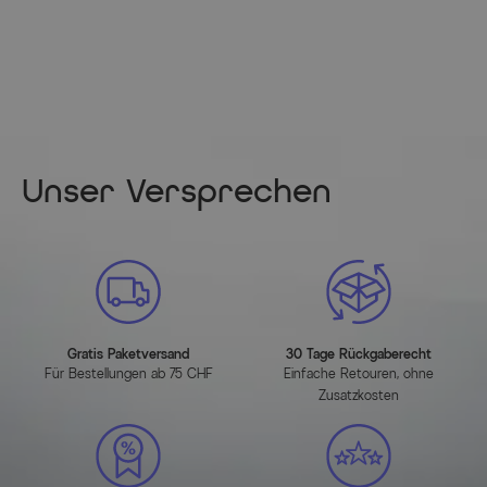
Gewicht: ca. 1,5 kg
Artikelmerkmale
Attribute
Werte
Hauptfarbe
Aluminium - White
Unser Versprechen
Durchmesser (cm)
120.000000
Hauptmaterial
Recyceltes PET-Garn
Herstellerinformationen
Gratis Paketversand
30 Tage Rückgaberecht
Für Bestellungen ab 75 CHF
Einfache Retouren, ohne
MEHR INFOS HIER
Zusatzkosten