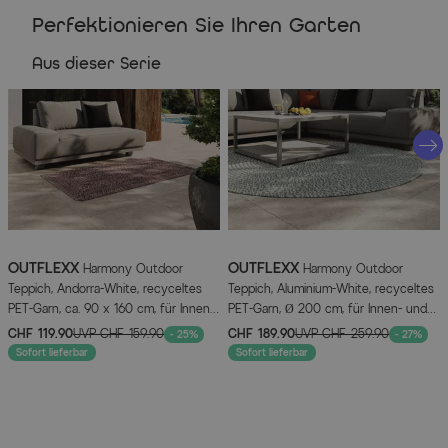
Modell: Harmony
Perfektionieren Sie Ihren Garten
Produktgruppe: Outdoor Teppich
Form: Rund
Aus dieser Serie
Farbe: Aluminium-White
Material: PET-Garn aus recyceltem Kunststoff
Einsatzbereich: Innen- und Außenbereich
Eigenschaften: Witterungsbeständig, schnelltrocknend,
UV-beständig, rutschfest, strapazierfähig
Oberfläche: Geflochtene Struktur
Pflege: Leicht zu reinigen, wasserabweisend
OUTFLEXX
OUTFLEXX
Harmony Outdoor
Harmony Outdoor
Maße und Gewicht
Teppich, Andorra-White, recyceltes
Teppich, Aluminium-White, recyceltes
PET-Garn, ca. 90 x 160 cm, für Innen-
PET-Garn, Ø 200 cm, für Innen- und
OUTFLEXX® Harmony Outdoor Teppich
und Außenbereiche geeignet
Außenbereich geeignet
CHF 119.90
UVP
CHF 159.90
CHF 189.90
UVP
CHF 259.90
- 25%
- 27%
Sofort lieferbar
Sofort lieferbar
Durchmesser: ca. 120 cm
Radius: ca. 60 cm
Fläche: ca. 1,13 m²
Höhe: ca. 0,5 cm