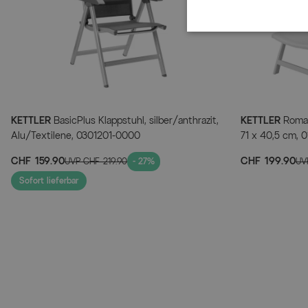
KETTLER
BasicPlus Klappstuhl, silber/anthrazit,
KETTLER
Roma R
Alu/Textilene, 0301201-0000
71 x 40,5 cm, 
CHF 159.90
CHF 199.90
UVP
CHF 219.90
- 27%
UV
Sofort lieferbar