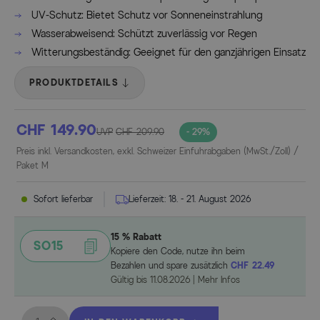
UV-Schutz: Bietet Schutz vor Sonneneinstrahlung
Wasserabweisend: Schützt zuverlässig vor Regen
Witterungsbeständig: Geeignet für den ganzjährigen Einsatz
PRODUKTDETAILS
CHF 149.90
UVP
CHF 209.90
- 29%
Preis inkl. Versandkosten, exkl. Schweizer Einfuhrabgaben (MwSt./Zoll) /
Paket M
Sofort lieferbar
Lieferzeit:
18. - 21. August 2026
15 % Rabatt
SO15
Kopiere den Code, nutze ihn beim
Bezahlen und spare zusätzlich
CHF 22.49
Gültig bis
11.08.2026
|
Mehr Infos
Menge