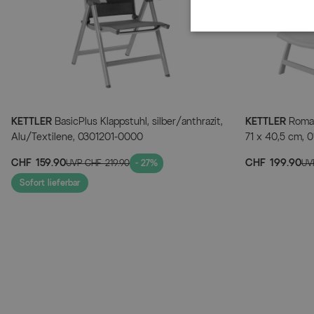
KETTLER
BasicPlus Klappstuhl, silber/anthrazit,
KETTLER
Roma R
Alu/Textilene, 0301201-0000
71 x 40,5 cm, 
CHF 159.90
CHF 199.90
UVP
CHF 219.90
- 27%
UV
Sofort lieferbar