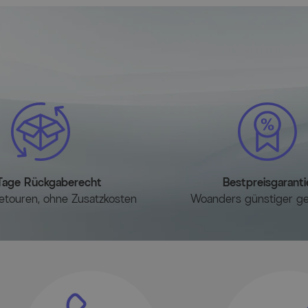
Lieferumfang
1x OUTFLEXX Abdeckhaube f
Ripstop-Gewebe/Polyester,
1x Tragetasche für platzsp
Nichtgebrauch.
Tage Rückgaberecht
Bestpreisgaranti
etouren, ohne Zusatzkosten
Woanders günstiger g