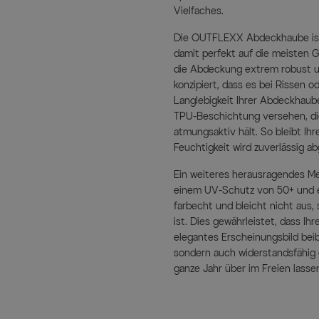
Vielfaches.
Die OUTFLEXX Abdeckhaube ist 
damit perfekt auf die meisten
die Abdeckung extrem robust un
konzipiert, dass es bei Rissen 
Langlebigkeit Ihrer Abdeckhaube
TPU-Beschichtung versehen, die
atmungsaktiv hält. So bleibt Ih
Feuchtigkeit wird zuverlässig ab
Ein weiteres herausragendes M
einem UV-Schutz von 50+ und ei
farbecht und bleicht nicht aus,
ist. Dies gewährleistet, dass I
elegantes Erscheinungsbild bei
sondern auch widerstandsfähig 
ganze Jahr über im Freien lasse
Für eine sichere Befestigung s
Diese durchdachte Befestigungs