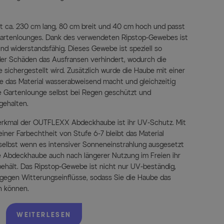
ca. 230 cm lang, 80 cm breit und 40 cm hoch und passt
 Gartenlounges. Dank des verwendeten Ripstop-Gewebes ist
d widerstandsfähig. Dieses Gewebe ist speziell so
oder Schäden das Ausfransen verhindert, wodurch die
 sichergestellt wird. Zusätzlich wurde die Haube mit einer
 das Material wasserabweisend macht und gleichzeitig
re Gartenlounge selbst bei Regen geschützt und
gehalten.
erkmal der OUTFLEXX Abdeckhaube ist ihr UV-Schutz. Mit
ner Farbechtheit von Stufe 6-7 bleibt das Material
 selbst wenn es intensiver Sonneneinstrahlung ausgesetzt
hre Abdeckhaube auch nach längerer Nutzung im Freien ihr
behält. Das Ripstop-Gewebe ist nicht nur UV-beständig,
gegen Witterungseinflüsse, sodass Sie die Haube das
n können.
orgen zwei Knebelknöpfe und zwei Gurte mit Schnallen.
WEITERLESEN
art garantiert, dass die Abdeckhaube auch bei starkem