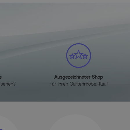
ür Gartenlounges, ca. 230 x 80 x 40 cm, schwarz, aus
 wasserabweisend und UV-beständig.
arende Aufbewahrung der Abdeckhaube, ideal für Schutz bei
e
Ausgezeichneter Shop
esehen?
Für Ihren Gartenmöbel-Kauf