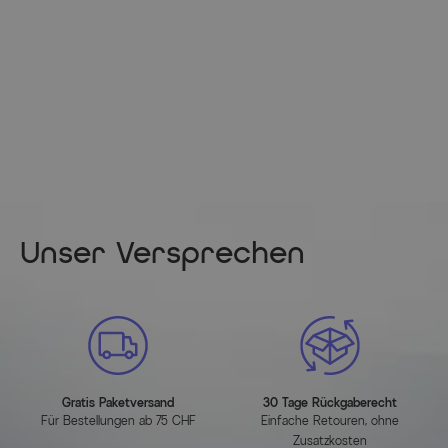
Gewicht: ca. 1,31 kg
Artikelmerkmale
Attribute
Werte
Breite (cm)
212.000000
Länge (cm)
252.000000
Unser Versprechen
Höhe (cm)
92.000000
Hauptfarbe
Schwarz
Herstellerinformationen
Gratis Paketversand
30 Tage Rückgaberecht
MEHR INFOS HIER
Für Bestellungen ab 75 CHF
Einfache Retouren, ohne
Zusatzkosten