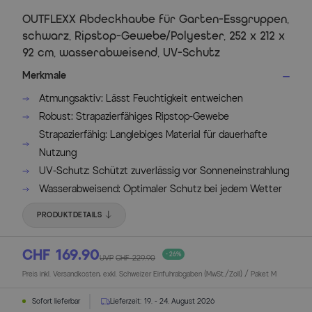
OUTFLEXX Abdeckhaube für Garten-Essgruppen,
schwarz, Ripstop-Gewebe/Polyester, 252 x 212 x
92 cm, wasserabweisend, UV-Schutz
Merkmale
Atmungsaktiv: Lässt Feuchtigkeit entweichen
Robust: Strapazierfähiges Ripstop-Gewebe
Strapazierfähig: Langlebiges Material für dauerhafte
Nutzung
UV-Schutz: Schützt zuverlässig vor Sonneneinstrahlung
Wasserabweisend: Optimaler Schutz bei jedem Wetter
PRODUKTDETAILS
CHF 169.90
- 26%
UVP
CHF 229.90
Preis inkl. Versandkosten, exkl. Schweizer Einfuhrabgaben (MwSt./Zoll) / Paket M
Sofort lieferbar
Lieferzeit:
19. - 24. August 2026