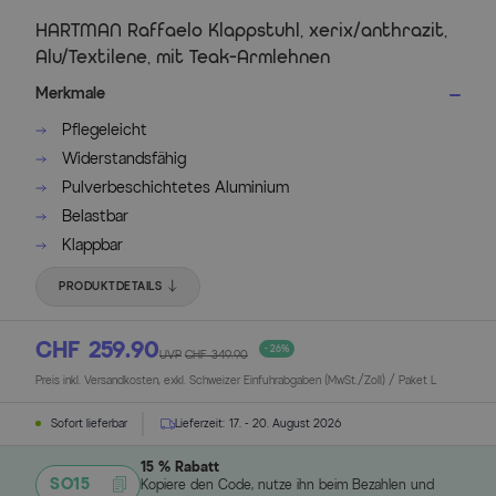
HARTMAN Raffaelo Klappstuhl, xerix/anthrazit,
Alu/Textilene, mit Teak-Armlehnen
Merkmale
Pflegeleicht
Widerstandsfähig
Pulverbeschichtetes Aluminium
Belastbar
Klappbar
PRODUKTDETAILS
CHF 259.90
- 26%
UVP
CHF 349.90
Preis inkl. Versandkosten, exkl. Schweizer Einfuhrabgaben (MwSt./Zoll) / Paket L
Sofort lieferbar
Lieferzeit:
17. - 20. August 2026
15 % Rabatt
SO15
Kopiere den Code, nutze ihn beim Bezahlen und