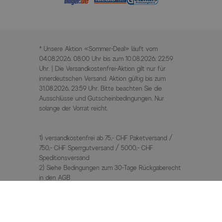
* Unsere Aktion «Sommer-Deal» läuft vom
04.08.2026, 08:00 Uhr bis zum 10.08.2026, 22:59
Uhr. | Die Versandkostenfrei-Aktion gilt nur für
innerdeutschen Versand. Aktion gültig bis zum
31.08.2026, 23:59 Uhr. Bitte beachten Sie die
Ausschlüsse und Gutscheinbedingungen. Nur
solange der Vorrat reicht.
1) versandkostenfrei ab 75,- CHF Paketversand /
750,- CHF Sperrgutversand / 5000,- CHF
Speditionsversand
2) Siehe Bedingungen zum 30-Tage Rückgaberecht
in den AGB
3) UVP / Statt Preise = unverbindliche
Preisempfehlung des Herstellers