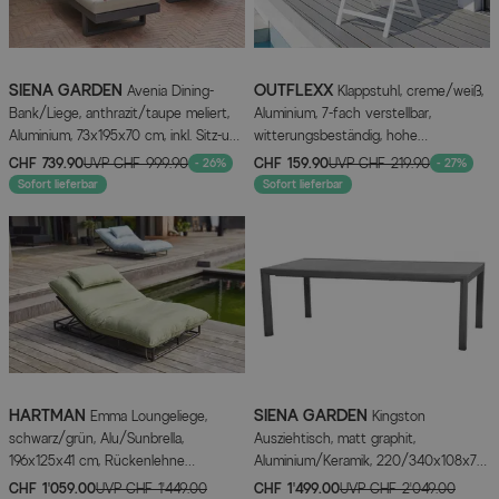
SIENA GARDEN
OUTFLEXX
Avenia Dining-
Klappstuhl, creme/weiß,
Bank/Liege, anthrazit/taupe meliert,
Aluminium, 7-fach verstellbar,
Aluminium, 73x195x70 cm, inkl. Sitz-und
witterungsbeständig, hohe
Rückenkissen
Belastbarkeit
CHF 739.90
UVP
CHF 999.90
CHF 159.90
UVP
CHF 219.90
- 26%
- 27%
Sofort lieferbar
Sofort lieferbar
HARTMAN
SIENA GARDEN
Emma Loungeliege,
Kingston
schwarz/grün, Alu/Sunbrella,
Ausziehtisch, matt graphit,
196x125x41 cm, Rückenlehne
Aluminium/Keramik, 220/340x108x76
verstellbar
cm
CHF 1’059.00
UVP
CHF 1’449.00
CHF 1’499.00
UVP
CHF 2’049.00