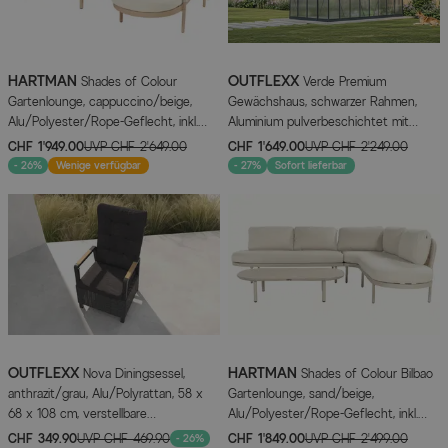
HARTMAN
OUTFLEXX
Shades of Colour
Verde Premium
Gartenlounge, cappuccino/beige,
Gewächshaus, schwarzer Rahmen,
Alu/Polyester/Rope-Geflecht, inkl.
Aluminium pulverbeschichtet mit
Polster
Polycarbonat 6 mm und Stahlrahmen,
CHF 1’949.00
UVP
CHF 2’649.00
CHF 1’649.00
UVP
CHF 2’249.00
486 x 243 x 240 cm, 4 Fenster,
- 26%
Wenige verfügbar
- 27%
Sofort lieferbar
Schiebetür
OUTFLEXX
HARTMAN
Nova Diningsessel,
Shades of Colour Bilbao
anthrazit/grau, Alu/Polyrattan, 58 x
Gartenlounge, sand/beige,
68 x 108 cm, verstellbare
Alu/Polyester/Rope-Geflecht, inkl.
Rückenlehne, mit Teakholz-Armlehnen,
Polster
CHF 349.90
UVP
CHF 469.90
CHF 1’849.00
UVP
CHF 2’499.00
- 26%