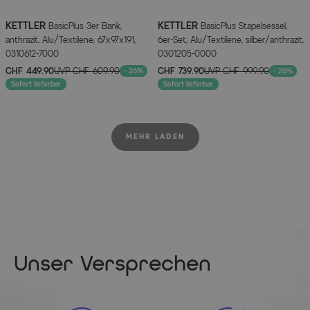
KETTLER
KETTLER
BasicPlus 3er Bank,
BasicPlus Stapelsessel,
anthrazit, Alu/Textilene, 67x97x191,
6er-Set, Alu/Textilene, silber/anthrazit,
0310612-7000
0301205-0000
CHF 449.90
UVP
CHF 609.90
CHF 739.90
UVP
CHF 999.90
- 26%
- 26%
Sofort lieferbar
Sofort lieferbar
MEHR LADEN
Unser Versprechen