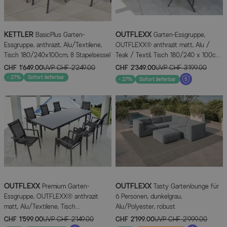
KETTLER
OUTFLEXX
BasicPlus Garten-
Garten-Essgruppe,
Essgruppe, anthrazit, Alu/Textilene,
OUTFLEXX® anthrazit matt, Alu /
Tisch 180/240x100cm, 8 Stapelsessel
Teak / Textil, Tisch 180/240 x 100cm,
6 Stapelsessel, 2 Klappstühle
CHF 1’649.00
UVP
CHF 2’249.00
CHF 2’349.00
UVP
CHF 3’199.00
- 27%
Sofort lieferbar
- 27%
Sofort lieferbar
OUTFLEXX
OUTFLEXX
Premium Garten-
Tasty Gartenlounge für
Essgruppe, OUTFLEXX® anthrazit
6 Personen, dunkelgrau,
matt, Alu/Textilene, Tisch
Alu/Polyester, robust
180/240x100cm, 8 Stapelsessel
CHF 1’599.00
UVP
CHF 2’149.00
CHF 2’199.00
UVP
CHF 2’999.00