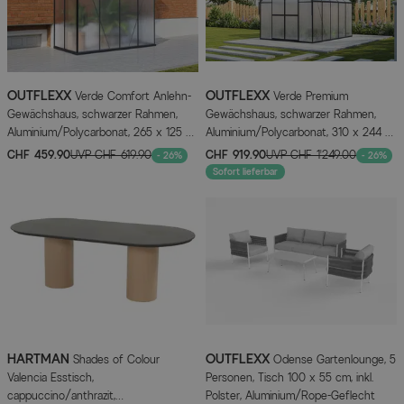
OUTFLEXX
OUTFLEXX
Verde Comfort Anlehn-
Verde Premium
Gewächshaus, schwarzer Rahmen,
Gewächshaus, schwarzer Rahmen,
Aluminium/Polycarbonat, 265 x 125 x
Aluminium/Polycarbonat, 310 x 244 x
210 cm, pulverbeschichtet, UV-
230 cm, pulverbeschichtet, UV-
CHF 459.90
UVP
CHF 619.90
CHF 919.90
UVP
CHF 1’249.00
- 26%
- 26%
Schutz, Schiebetür
geschützt, mit Schiebetür und 2
Sofort lieferbar
Fenstern
HARTMAN
OUTFLEXX
Shades of Colour
Odense Gartenlounge, 5
Valencia Esstisch,
Personen, Tisch 100 x 55 cm, inkl.
cappuccino/anthrazit,
Polster, Aluminium/Rope-Geflecht