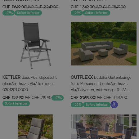
Aluminium/Textilene
CHF 1’649.00
UVP
CHF 2’249.00
CHF 1’349.00
UVP
CHF 1’849.00
- 27%
Sofort lieferbar
- 27%
Sofort lieferbar
KETTLER
OUTFLEXX
BasicPlus Klappstuhl,
Buddha Gartenlounge
silber/anthrazit, Alu/Textilene,
für 6 Personen, flanelle/anthrazit,
0301201-0000
Alu/Polyester, witterungs- & UV-
beständig
CHF 159.90
UVP
CHF 219.90
CHF 2’599.00
UVP
CHF 3’449.00
- 27%
Sofort lieferbar
- 25%
Sofort lieferbar