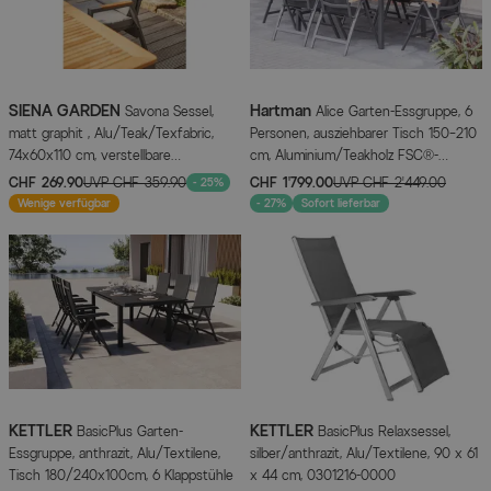
SIENA GARDEN
Hartman
Savona Sessel,
Alice Garten-Essgruppe, 6
matt graphit , Alu/Teak/Texfabric,
Personen, ausziehbarer Tisch 150–210
74x60x110 cm, verstellbare
cm, Aluminium/Teakholz FSC®-
Rückenlehne, inkl. Polster
zertifiziert
CHF 269.90
UVP
CHF 359.90
CHF 1’799.00
UVP
CHF 2’449.00
- 25%
Wenige verfügbar
- 27%
Sofort lieferbar
KETTLER
KETTLER
BasicPlus Garten-
BasicPlus Relaxsessel,
Essgruppe, anthrazit, Alu/Textilene,
silber/anthrazit, Alu/Textilene, 90 x 61
Tisch 180/240x100cm, 6 Klappstühle
x 44 cm, 0301216-0000