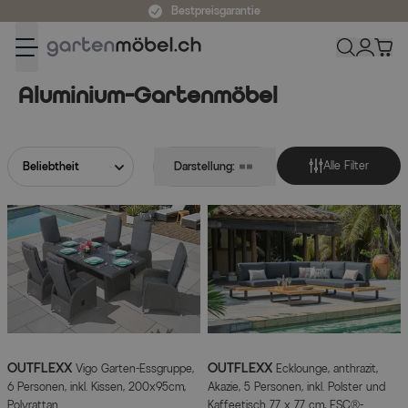
Zum Inhalt springen
Bestpreisgarantie
Aluminium-Gartenmöbel
Aluminium-Gartenmöbel
Alle Filter
Darstellung:
OUTFLEXX
OUTFLEXX
Vigo Garten-Essgruppe,
Ecklounge, anthrazit,
6 Personen, inkl. Kissen, 200x95cm,
Akazie, 5 Personen, inkl. Polster und
Polyrattan
Kaffeetisch 77 x 77 cm, FSC®-