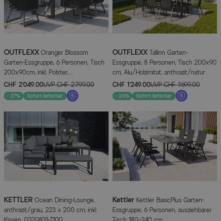
OUTFLEXX
OUTFLEXX
Oranger Blossom
Tallinn Garten-
Garten-Essgruppe, 6 Personen, Tisch
Essgruppe, 8 Personen, Tisch 200x90
200x90cm, inkl. Polster,
cm, Alu/Holzimitat, anthrazit/natur
anthrazit/Rope
CHF 2’049.00
UVP
CHF 2’799.00
CHF 1’249.00
UVP
CHF 1’699.00
- 27%
Sofort lieferbar
- 26%
Sofort lieferbar
KETTLER
Kettler
Ocean Dining-Lounge,
Kettler BasicPlus Garten-
anthrazit/grau, 223 x 200 cm, inkl.
Essgruppe, 6 Personen, ausziehbarer
Kissen, 0320831-7100
Tisch 180–240 cm,