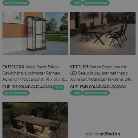
FSC®-zertifiziertes Produkt
Sofort lieferbar
- 26%
Sofort lieferbar
OUTFLEXX
KETTLER
Verde Smart Balkon-
Garten-Essgruppe mit
Gewächshaus, schwarzer Rahmen,
LED-Beleuchtung, anthrazit/natur,
Aluminium/Polycarbonat, 91 x 51 x 166
Aluminium/Holzimitat/Textilene, 240 x
cm, UV-beständig, pulverbeschichtet,
100 cm Tisch, 4 Klappstühle
CHF 319.90
UVP
CHF 429.90
CHF 1’549.00
UVP
CHF 2’099.00
- 26%
mit Tür und Regalböden
Sofort lieferbar
- 26%
Sofort lieferbar