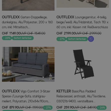
OUTFLEXX
OUTFLEXX
Garten-Doppelliege,
Loungegarnitur, 4-teilig,
dunkelgrau, Alu/Polyester, 200 x 160
beige/weiß, Alu/Holzimitat, Tisch 110 x
cm, inkl. Mitteltisch,
60 cm, inkl. Kissen mit Reißverschluss
witterungsbeständig
CHF 1’149.00
UVP
CHF 1’549.00
CHF 2’199.00
UVP
CHF 2’999.00
- 26%
Sofort lieferbar
- 27%
Sofort lieferbar
OUTFLEXX
KETTLER
Vigo Comfort 3-Sitzer
BasicPlus Padded
Speise-/Lounge-Sofa, stahlgrau-
Relaxsessel, anthrazit, Alu/Textilene,
meliert, Polyrattan, 210x84x110cm,
0301216-9400, verstellbare
verstellbar
Rückenlehne
CHF 879.90
UVP
CHF 1’199.00
CHF 259.90
UVP
CHF 349.90
- 27%
- 26%