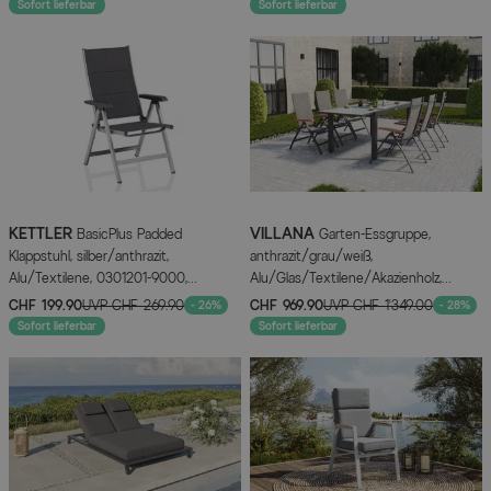
Sofort lieferbar
Sofort lieferbar
KETTLER
VILLANA
BasicPlus Padded
Garten-Essgruppe,
Klappstuhl, silber/anthrazit,
anthrazit/grau/weiß,
Alu/Textilene, 0301201-9000,
Alu/Glas/Textilene/Akazienholz,
verstellbare Rückenlehne
Ausziehtisch, 6 Klappstühle, ausziehbar
CHF 199.90
UVP
CHF 269.90
CHF 969.90
UVP
CHF 1’349.00
- 26%
- 28%
Sofort lieferbar
Sofort lieferbar