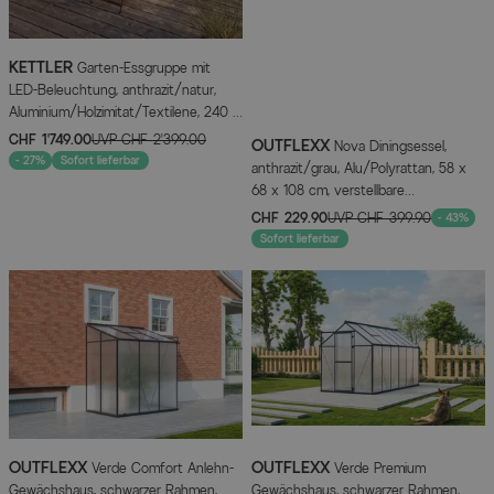
KETTLER
Garten-Essgruppe mit
LED-Beleuchtung, anthrazit/natur,
Aluminium/Holzimitat/Textilene, 240 x
100 cm Tisch, 6 Klappstühle
CHF 1’749.00
UVP
CHF 2’399.00
OUTFLEXX
Nova Diningsessel,
- 27%
Sofort lieferbar
anthrazit/grau, Alu/Polyrattan, 58 x
68 x 108 cm, verstellbare
Rückenlehne, inkl. Polster
CHF 229.90
UVP
CHF 399.90
- 43%
Sofort lieferbar
OUTFLEXX
OUTFLEXX
Verde Comfort Anlehn-
Verde Premium
Gewächshaus, schwarzer Rahmen,
Gewächshaus, schwarzer Rahmen,