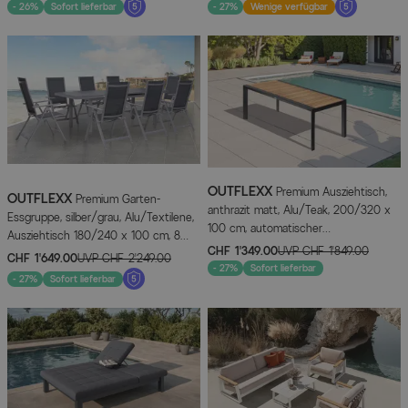
- 26%
Sofort lieferbar
- 27%
Wenige verfügbar
OUTFLEXX
Premium Ausziehtisch,
OUTFLEXX
Premium Garten-
anthrazit matt, Alu/Teak, 200/320 x
Essgruppe, silber/grau, Alu/Textilene,
100 cm, automatischer
Ausziehtisch 180/240 x 100 cm, 8
Ausziehmechanismus,
CHF 1’349.00
UVP
CHF 1’849.00
Klappstühle
CHF 1’649.00
UVP
CHF 2’249.00
witterungsbeständig
- 27%
Sofort lieferbar
- 27%
Sofort lieferbar