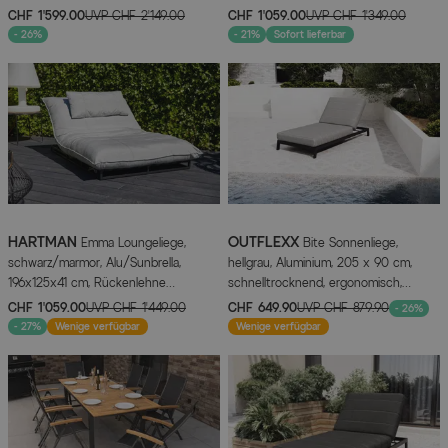
Aluminium/Keramik, 220 x 100 cm, mit
CHF 1’599.00
UVP
CHF 2’149.00
CHF 1’059.00
UVP
CHF 1’349.00
ovaler Keramikplatte und stabilem
- 26%
- 21%
Sofort lieferbar
Säulengestell
HARTMAN
OUTFLEXX
Emma Loungeliege,
Bite Sonnenliege,
schwarz/marmor, Alu/Sunbrella,
hellgrau, Aluminium, 205 x 90 cm,
196x125x41 cm, Rückenlehne
schnelltrocknend, ergonomisch,
verstellbar
witterungsbeständig
CHF 1’059.00
UVP
CHF 1’449.00
CHF 649.90
UVP
CHF 879.90
- 26%
- 27%
Wenige verfügbar
Wenige verfügbar