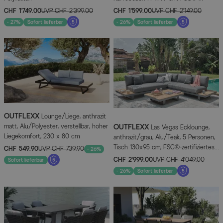
zertifiziertes Produkt
CHF 1’749.00
UVP
CHF 2’399.00
CHF 1’599.00
UVP
CHF 2’149.00
- 27%
Sofort lieferbar
- 26%
Sofort lieferbar
OUTFLEXX
Lounge/Liege, anthrazit
matt, Alu/Polyester, verstellbar, hoher
OUTFLEXX
Las Vegas Ecklounge,
Liegekomfort, 230 x 80 cm
anthrazit/grau, Alu/Teak, 5 Personen,
Tisch 130x95 cm, FSC®-zertifiziertes
CHF 549.90
UVP
CHF 739.90
- 26%
Produkt
CHF 2’999.00
UVP
CHF 4’049.00
Sofort lieferbar
- 26%
Sofort lieferbar