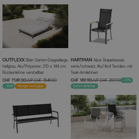
OUTFLEXX
HARTMAN
Blain Garten-Doppelliege,
Alice Stapelsessel,
hellgrau, Alu/Polyester, 210 x 144 cm,
xerix/schwarz, Alu/4x4 Textilen, mit
Rückenlehne verstellbar
Teak-Armlehnen
CHF 1’149.00
UVP
CHF 1’549.00
CHF 189.90
UVP
CHF 259.90
- 27%
- 26%
Wenige verfügbar
Sofort lieferbar