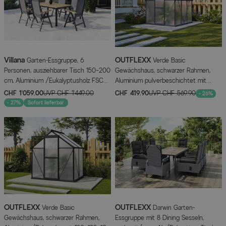
Villana
OUTFLEXX
Garten-Essgruppe, 6
Verde Basic
Personen, ausziehbarer Tisch 150–200
Gewächshaus, schwarzer Rahmen,
cm, Aluminium /Eukalyptusholz FSC®-
Aluminium pulverbeschichtet mit
zertifiziert
Polycarbonat-Doppelstegplatten 4
CHF 1’059.00
UVP
CHF 1’449.00
CHF 419.90
UVP
CHF 569.90
- 26%
mm, 187 x 183 x 190 cm, UV-geschützt
- 27%
Sofort lieferbar
und wetterfest
OUTFLEXX
OUTFLEXX
Verde Basic
Darwin Garten-
Gewächshaus, schwarzer Rahmen,
Essgruppe mit 8 Dining Sesseln,