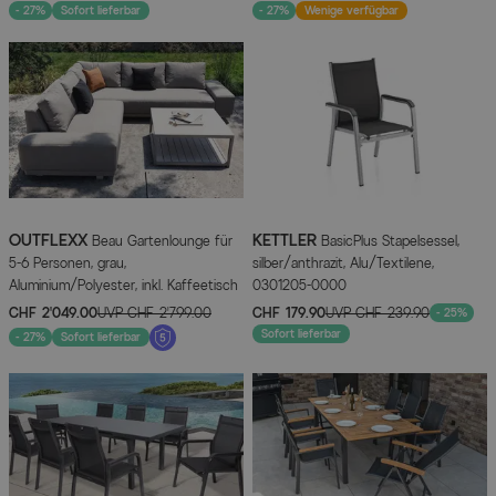
- 27%
Sofort lieferbar
- 27%
Wenige verfügbar
OUTFLEXX
KETTLER
Beau Gartenlounge für
BasicPlus Stapelsessel,
5-6 Personen, grau,
silber/anthrazit, Alu/Textilene,
Aluminium/Polyester, inkl. Kaffeetisch
0301205-0000
CHF 2’049.00
UVP
CHF 2’799.00
CHF 179.90
UVP
CHF 239.90
- 25%
Sofort lieferbar
- 27%
Sofort lieferbar