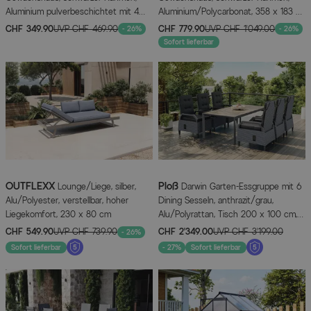
Aluminium pulverbeschichtet mit 4
Aluminium/Polycarbonat, 358 x 183 x
mm Polycarbonatplatten, 192 x 125 x
200 cm, Schiebetür, 2 Fenster,
CHF 349.90
UVP
CHF 469.90
CHF 779.90
UVP
CHF 1’049.00
- 26%
- 26%
210 cm, UV-beständig, mit Schiebetür
pulverbeschichtet, UV-beständig
Sofort lieferbar
und Belüftungsfenster
OUTFLEXX
Ploß
Lounge/Liege, silber,
Darwin Garten-Essgruppe mit 6
Alu/Polyester, verstellbar, hoher
Dining Sesseln, anthrazit/grau,
Liegekomfort, 230 x 80 cm
Alu/Polyrattan, Tisch 200 x 100 cm,
verstellbare Rückenlehne
CHF 549.90
UVP
CHF 739.90
CHF 2’349.00
UVP
CHF 3’199.00
- 26%
Sofort lieferbar
- 27%
Sofort lieferbar