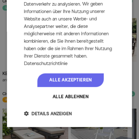
CHF 969.90
UVP
CHF 1’349.00
CHF 569.90
UVP
CHF 769.90
- 28%
- 26%
Datenverkehr zu analysieren. Wir geben
Sofort lieferbar
Sofort lieferbar
Informationen über Ihre Nutzung unserer
Website auch an unsere Werbe- und
Analysepartner weiter, die diese
möglicherweise mit anderen Informationen
kombinieren, die Sie ihnen bereitgestellt
haben oder die sie im Rahmen Ihrer Nutzung
ihrer Dienste gesammelt haben.
Datenschutzrichtlinie
KETTLER
OUTFLEXX
Granada Klappstuhl,
Gartenlounge, 5
ALLE AKZEPTIEREN
anthrazit, Alu/Textilene, 0301201-7100
Personen, inkl. Tisch und Kissen,
Aluminium
CHF 199.90
UVP
CHF 269.90
CHF 969.90
UVP
CHF 1’349.00
- 26%
- 28%
ALLE ABLEHNEN
Wenige verfügbar
Wenige verfügbar
DETAILS ANZEIGEN