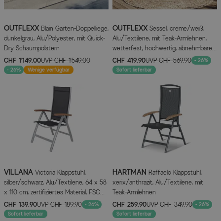
OUTFLEXX
OUTFLEXX
Blain Garten-Doppelliege,
Sessel, creme/weiß,
dunkelgrau, Alu/Polyester, mit Quick-
Alu/Textilene, mit Teak-Armlehnen,
Dry Schaumpolstern
wetterfest, hochwertig, abnehmbarer
Bezug
CHF 1’149.00
UVP
CHF 1’549.00
CHF 419.90
UVP
CHF 569.90
- 26%
- 26%
Wenige verfügbar
Sofort lieferbar
VILLANA
HARTMAN
Victoria Klappstuhl,
Raffaelo Klappstuhl,
silber/schwarz, Alu/Textilene, 64 x 58
xerix/anthrazit, Alu/Textilene, mit
x 110 cm, zertifiziertes Material, FSC®-
Teak-Armlehnen
zertifiziertes Produkt
CHF 139.90
UVP
CHF 189.90
CHF 259.90
UVP
CHF 349.90
- 26%
- 26%
Sofort lieferbar
Sofort lieferbar