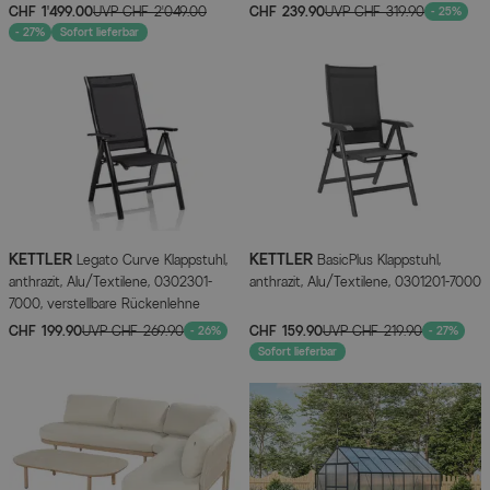
CHF 1’499.00
UVP
CHF 2’049.00
CHF 239.90
UVP
CHF 319.90
- 25%
- 27%
Sofort lieferbar
KETTLER
KETTLER
Legato Curve Klappstuhl,
BasicPlus Klappstuhl,
anthrazit, Alu/Textilene, 0302301-
anthrazit, Alu/Textilene, 0301201-7000
7000, verstellbare Rückenlehne
CHF 199.90
UVP
CHF 269.90
CHF 159.90
UVP
CHF 219.90
- 26%
- 27%
Sofort lieferbar