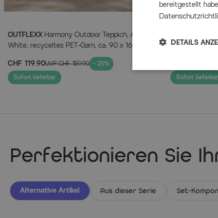
bereitgestellt hab
Datenschutzrichtli
OUTFLEXX
Harmony Outdoor Teppich, Andorra-
OUTFLEXX
Gree
DETAILS ANZ
White, recyceltes PET-Garn, ca. 90 x 160 cm,
nature, recycel
für Innen- und Außenbereiche geeignet
strapazierfähig
CHF 119.90
CHF 109.90
UVP
CHF 159.90
- 25%
UV
Sofort lieferbar
Sofort lieferbar
Perfektionieren Sie I
Alternative Artikel
Aus dieser Serie
Set-Kompon