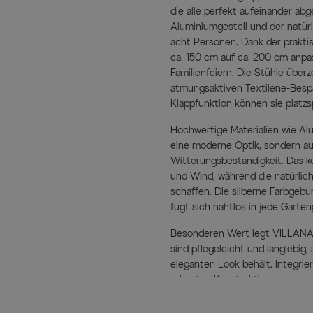
die alle perfekt aufeinander ab
Aluminiumgestell und der natürli
acht Personen. Dank der praktis
ca. 150 cm auf ca. 200 cm anpas
Familienfeiern. Die Stühle übe
atmungsaktiven Textilene-Besp
Klappfunktion können sie platz
Hochwertige Materialien wie Al
eine moderne Optik, sondern a
Witterungsbeständigkeit. Das k
und Wind, während die natürli
schaffen. Die silberne Farbgebu
fügt sich nahtlos in jede Garten
Besonderen Wert legt VILLANA a
sind pflegeleicht und langlebig,
eleganten Look behält. Integri
robusten Konstruktionen sorgen 
oder besondere Anlässe.