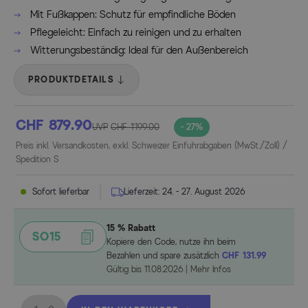
Mit Fußkappen: Schutz für empfindliche Böden
Pflegeleicht: Einfach zu reinigen und zu erhalten
Witterungsbeständig: Ideal für den Außenbereich
PRODUKTDETAILS
CHF 879.90
UVP
CHF 1’199.00
- 27%
Preis inkl. Versandkosten, exkl. Schweizer Einfuhrabgaben (MwSt./Zoll) /
Spedition S
Sofort lieferbar
Lieferzeit:
24. - 27. August 2026
15 % Rabatt
SO15
Kopiere den Code, nutze ihn beim
Bezahlen und spare zusätzlich
CHF 131.99
Gültig bis
11.08.2026
|
Mehr Infos
Menge