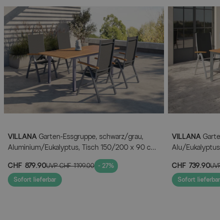
VILLANA
Garten-Essgruppe, schwarz/grau,
VILLANA
Garte
Aluminium/Eukalyptus, Tisch 150/200 x 90 cm,
Alu/Eukalyptus,
4 Klappstühle, robust, ausziehbar,
witterungsbest
CHF 879.90
CHF 739.90
UVP
CHF 1’199.00
- 27%
UV
witterungsbeständig, FSC®-zertifiziertes
zertifiziertes P
Produkt
Sofort lieferbar
Sofort lieferbar