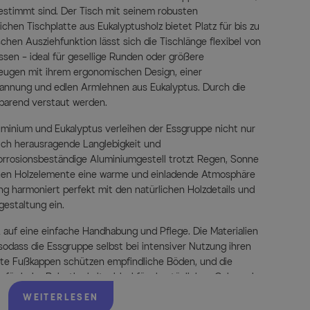
gestimmt sind. Der Tisch mit seinem robusten
chen Tischplatte aus Eukalyptusholz bietet Platz für bis zu
chen Ausziehfunktion lässt sich die Tischlänge flexibel von
sen – ideal für gesellige Runden oder größere
rzeugen mit ihrem ergonomischen Design, einer
annung und edlen Armlehnen aus Eukalyptus. Durch die
sparend verstaut werden.
uminium und Eukalyptus verleihen der Essgruppe nicht nur
uch herausragende Langlebigkeit und
orrosionsbeständige Aluminiumgestell trotzt Regen, Sonne
chen Holzelemente eine warme und einladende Atmosphäre
ng harmoniert perfekt mit den natürlichen Holzdetails und
gestaltung ein.
uf eine einfache Handhabung und Pflege. Die Materialien
 sodass die Essgruppe selbst bei intensiver Nutzung ihren
erte Fußkappen schützen empfindliche Böden, und die
für hohe Belastbarkeit – ideal für den täglichen Gebrauch
WEITERLESEN