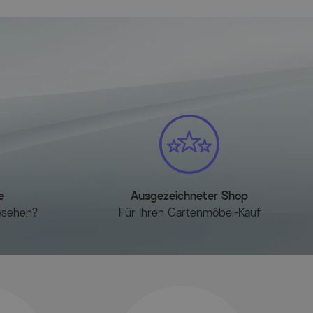
e
Ausgezeichneter Shop
esehen?
Für Ihren Gartenmöbel-Kauf