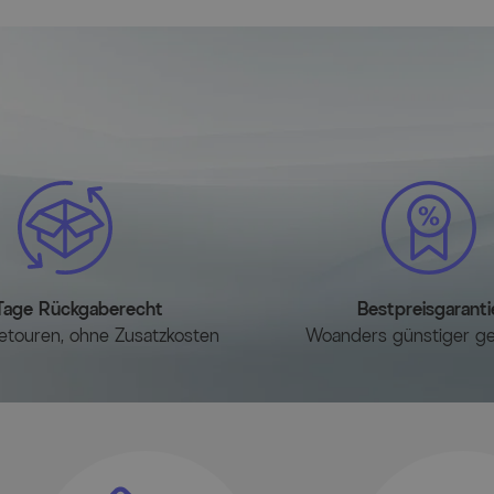
Tage Rückgaberecht
Bestpreisgaranti
etouren, ohne Zusatzkosten
Woanders günstiger g