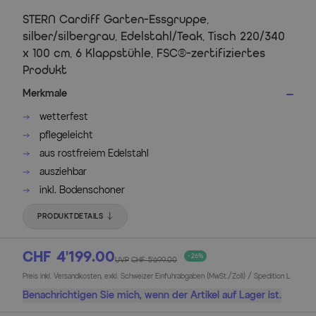
STERN Cardiff Garten-Essgruppe,
silber/silbergrau, Edelstahl/Teak, Tisch 220/340
x 100 cm, 6 Klappstühle, FSC®-zertifiziertes
Produkt
Merkmale
wetterfest
pflegeleicht
aus rostfreiem Edelstahl
ausziehbar
inkl. Bodenschoner
PRODUKTDETAILS
CHF 4’199.00
- 26%
UVP
CHF 5’699.00
Preis inkl. Versandkosten, exkl. Schweizer Einfuhrabgaben (MwSt./Zoll) / Spedition L
Benachrichtigen Sie mich, wenn der Artikel auf Lager ist.