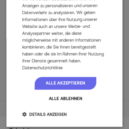
mehrfach verstellen. Zudem sind sie klappbar und nehmen
Anzeigen zu personalisieren und unseren
nur wenig Platz weg.
Datenverkehr zu analysieren. Wir geben
FSC©-zertifiziert
Informationen über Ihre Nutzung unserer
Die FSC®-Zertifizierung dieses Möbelstücks garantiert,
dass das für diesen Artikel verwendete Holz aus
Website auch an unsere Werbe- und
verantwortungsvollen Quellen stammt.
Analysepartner weiter, die diese
möglicherweise mit anderen Informationen
kombinieren, die Sie ihnen bereitgestellt
Lieferumfang:
haben oder die sie im Rahmen Ihrer Nutzung
ihrer Dienste gesammelt haben.
1x OUTFLEXX Ausziehtisch silber/natur, ca. 220/340 x 100
Datenschutzrichtlinie
x 75-77 cm
6x Stern Klappstühle 'Cardiff', silber/silbergrau, ca. 69 x 60
x 110 cm (417476)
ALLE AKZEPTIEREN
ALLE ABLEHNEN
Maße
DETAILS ANZEIGEN
Maße