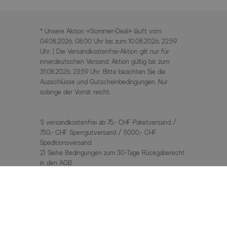
* Unsere Aktion «Sommer-Deal» läuft vom
04.08.2026, 08:00 Uhr bis zum 10.08.2026, 22:59
Uhr. | Die Versandkostenfrei-Aktion gilt nur für
innerdeutschen Versand. Aktion gültig bis zum
31.08.2026, 23:59 Uhr. Bitte beachten Sie die
Ausschlüsse und Gutscheinbedingungen. Nur
solange der Vorrat reicht.
1) versandkostenfrei ab 75,- CHF Paketversand /
750,- CHF Sperrgutversand / 5000,- CHF
Speditionsversand
2) Siehe Bedingungen zum 30-Tage Rückgaberecht
in den AGB
3) UVP / Statt Preise = unverbindliche
Preisempfehlung des Herstellers