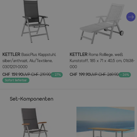
Artikelmerkmale
Attribute
Werte
Hauptfarbe
Grau
KETTLER
KETTLER
BasicPlus Klappstuhl,
Roma Rollliege, weiß,
Farbe Gestell
Silber
silber/anthrazit, Alu/Textilene,
Kunststoff, 185 x 71 x 40,5 cm, 01638-
0301201-0000
000
Farbe der Sitz-/Liegefläche
Grau
CHF 159.90
UVP
CHF 219.90
CHF 199.90
UVP
CHF 269.90
- 27%
- 26%
Sofort lieferbar
Farbe der Tischplatte
Naturbelassen
Set-Komponenten
Herstellerinformationen
MEHR INFOS HIER