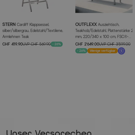
STERN
OUTFLEXX
Cardiff Klappsessel,
Ausziehtisch,
silber/silbergrau, Edelstahl/Textilene,
Teakholz/Edelstahl, Plattenstärke 2
Armlehnen Teak
mm, 220/340 x 100 cm, FSC®-
zertifiziertes Produkt
CHF 419.90
UVP
CHF 569.90
CHF 2’649.00
UVP
CHF 3’599.00
- 26%
- 26%
Wenige verfügbar
Unser Versprechen