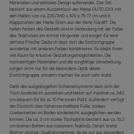
Materialien und zeitloses Design aufeinander. Das Set
besteht aus einem Ausziehtisch der Marke OUTFLEXX mit
den Maßen von ca. 220/340 x 100 x 75-77 cm und 6
Klappstühlen der Marke Stern aus der Serie 'Cardiff'. Die
hellen Farben des Gestells sind in Verbindung mit der Farbe
des Teakholzes ein echter Hingucker und sorgen für eine
zeitlose Frische. Dadurch lässt sich die Esstischgruppe
wunderbar mit anderen Farben kombinieren. So bleibt Ihnen
viel Raum für kreative Gestaltungsmöglichkeiten. Die
hochwertigen Materialien und die sorgfältige Verarbeitung
sorgen nicht nur für die besondere Optik dieser
Esstischgruppe, sondern machen sie auch sehr stabil.
Dank des ausgeklügelten Schienensystems lässt sich der
Tisch kinderleicht ausziehen und bietet auf maximal ca. 340
cm bequem für bis zu 10 Personen Platz. Außerdem verfügt
der Esstisch über höhenverstellbare Füße, sodass
Unebenheiten im Boden kinderleicht ausgeglichen werden
können. Die ca. 3 cm starke Tischplatte besteht aus ca. 16,2
cm breiten Bohlen aus massivem Teakholz. Derart breite
Bretter sind ein Qualitätsmerkmal, da sie nur aus besonders