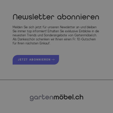
Maße: ca. 110 x 110 cm
Newsletter abonnieren
Höhe: ca. 62 cm
Sitzhöhe: ca. 42 cm
Melden Sie sich jetzt für unseren Newsletter an und bleiben
Gewicht: ca. 20 kg
Sie immer top informiert! Erhalten Sie exklusive Einblicke in die
neuesten Trends und Sonderangebote von Gartenmöbel.ch.
Als Dankeschön schenken wir Ihnen einen Fr. 10.-Gutschein
PLOSS® Aurora XL Loungetisch 1
für Ihren nächsten Einkauf.
Maße: ca. 90 x 60 cm
Höhe: ca. 25 cm
JETZT ABONNIEREN
Gewicht: ca. 10 kg
PLOSS® Aurora XL Loungetisch 2
Maße: ca. 90 x 60 cm
Höhe: ca. 16 cm
Gewicht: ca. 10 kg
PLOSS® Aurora XL Kissen