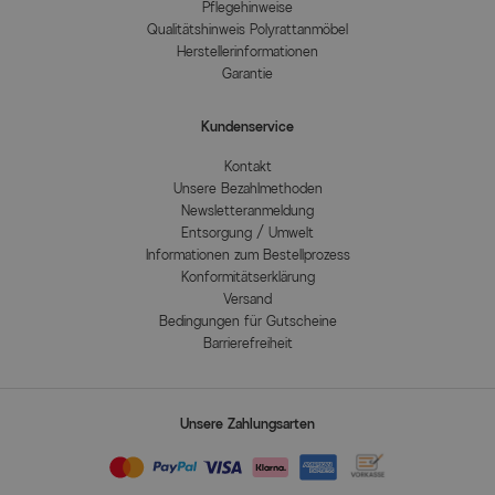
Pflegehinweise
1 großer Loungetisch
Qualitätshinweis Polyrattanmöbel
8 Dekokissen
Herstellerinformationen
Polster inklusive
Garantie
Technische Daten
Technical
Kundenservice
Details
Material Korpus: Aluminium
(pulverbeschichtet)
Kontakt
Farbe Korpus: Anthrazit, Holzdekor
Unsere Bezahlmethoden
Material Bezug: qualitativ hochwertige
Newsletteranmeldung
Polyesterfaser
Entsorgung / Umwelt
Farbe Bezug: Pale Silver
Informationen zum Bestellprozess
Material Polster: Schaumstoff
Konformitätserklärung
Besondere Merkmale: Dicke der Sitzpolster:
Versand
24cm, Sitz- und Rückenpolster sind
Bedingungen für Gutscheine
aufliegend, Lehnen bespannt mit
Barrierefreiheit
hochwertigem, 7cm breiten Rope
Kartonanzahl bei Lieferung: 6
Hauptfarbe
Anthrazit
Unsere Zahlungsarten
Herstellerinformationen