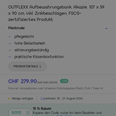
OUTFLEXX Aufbewahrungsbank, Akazie, 107 x 59
x 90 cm, inkl. Zinkbeschlägen, FSC®-
zertifiziertes Produkt
Merkmale
pflegeleicht
hohe Belastbarkeit
witterungsbeständig
praktische Kissenboxfunktion
PRODUKTDETAILS
CHF 279.90
- 26%
UVP
CHF 379.90
Preis inkl. Versandkosten, exkl. Schweizer Einfuhrabgaben (MwSt./Zoll) / Paket M
Wenige verfügbar
Lieferzeit:
18. - 21. August 2026
15 % Rabatt
SO15
Kopiere den Code, nutze ihn beim Bezahlen und