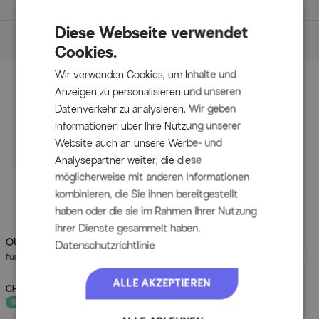
Maße
Maße (L/B/H)
Diese Webseite verwendet
Artikelmerkmale & Materialien
Cookies.
Hauptmaterial:
ca. 107 x 59 x 90 cm
Akazie
Wir verwenden Cookies, um Inhalte und
Sitzhöhe: ca. 44 cm
Zubehör
Anzeigen zu personalisieren und unseren
Sitzbreite: ca. 100 cm
Datenverkehr zu analysieren. Wir geben
Sitztiefe: ca. 46 cm
Informationen über Ihre Nutzung unserer
Gewicht: ca. 23 kg
Website auch an unsere Werbe- und
Analysepartner weiter, die diese
Maßbild
möglicherweise mit anderen Informationen
(zum Vergrößern bitte anklicken)
kombinieren, die Sie ihnen bereitgestellt
haben oder die sie im Rahmen Ihrer Nutzung
ihrer Dienste gesammelt haben.
OUTFLEXX
OUTFLEXX
Holzreiniger/Entgrauer,
Versiegeler, für
Datenschutzrichtlinie
für naturbelassene Holzarten, 1 Liter
behandelte Holzoberflächen, 250 ml
ALLE AKZEPTIEREN
CHF 69.90
UVP
CHF 89.90
CHF 79.90
UVP
CHF 109.90
- 22%
- 27%
Sofort lieferbar
Sofort lieferbar
Artikelmerkmale