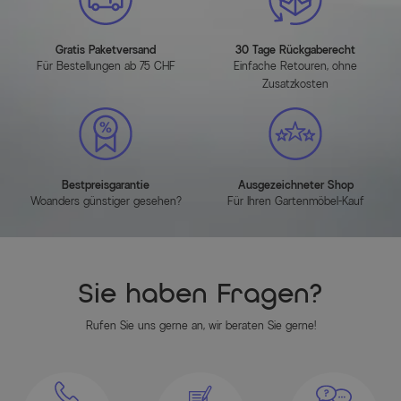
Herstellerinformationen
MEHR INFOS HIER
Gratis Paketversand
30 Tage Rückgaberecht
Für Bestellungen ab 75 CHF
Einfache Retouren, ohne
Zusatzkosten
Bestpreisgarantie
Ausgezeichneter Shop
Woanders günstiger gesehen?
Für Ihren Gartenmöbel-Kauf
Sie haben Fragen?
Rufen Sie uns gerne an, wir beraten Sie gerne!