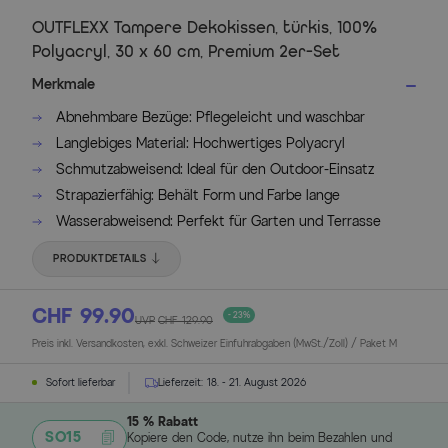
OUTFLEXX Tampere Dekokissen, türkis, 100%
Polyacryl, 30 x 60 cm, Premium 2er-Set
Merkmale
Abnehmbare Bezüge: Pflegeleicht und waschbar
Langlebiges Material: Hochwertiges Polyacryl
Schmutzabweisend: Ideal für den Outdoor-Einsatz
Strapazierfähig: Behält Form und Farbe lange
Wasserabweisend: Perfekt für Garten und Terrasse
PRODUKTDETAILS
CHF 99.90
- 23%
UVP
CHF 129.90
Preis inkl. Versandkosten, exkl. Schweizer Einfuhrabgaben (MwSt./Zoll) / Paket M
Sofort lieferbar
Lieferzeit:
18. - 21. August 2026
15 % Rabatt
SO15
Kopiere den Code, nutze ihn beim Bezahlen und