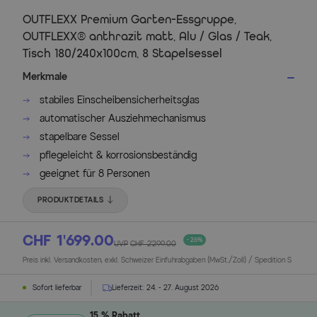
OUTFLEXX Premium Garten-Essgruppe,
OUTFLEXX® anthrazit matt, Alu / Glas / Teak,
Tisch 180/240x100cm, 8 Stapelsessel
Merkmale
stabiles Einscheibensicherheitsglas
automatischer Ausziehmechanismus
stapelbare Sessel
pflegeleicht & korrosionsbeständig
geeignet für 8 Personen
PRODUKTDETAILS
CHF 1’699.00
- 26%
UVP
CHF 2’299.00
Preis inkl. Versandkosten, exkl. Schweizer Einfuhrabgaben (MwSt./Zoll) / Spedition S
Sofort lieferbar
Lieferzeit:
24. - 27. August 2026
15 % Rabatt