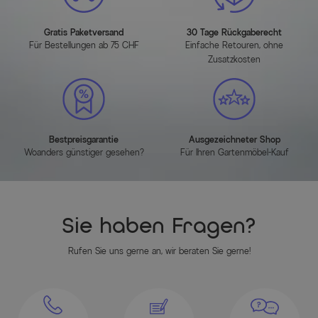
Höhe Tischunterkante: ca. 65 cm
Gewicht: ca. 47 kg
Gratis Paketversand
30 Tage Rückgaberecht
Für Bestellungen ab 75 CHF
Einfache Retouren, ohne
Zusatzkosten
Sessel
ca. 69 x 60 x 93 cm
Sitzbreite: ca. 42 cm
Bestpreisgarantie
Ausgezeichneter Shop
Sitztiefe: ca. 46 cm
Woanders günstiger gesehen?
Für Ihren Gartenmöbel-Kauf
Sitzhöhe: ca. 43 cm
Höhe Rückenlehne: ca. 56 cm
Höhe Armlehne: ca. 62 cm
Max. Belastbarkeit: ca. 120 kg
Sie haben Fragen?
Gewicht: ca. 3,9 kg
Rufen Sie uns gerne an, wir beraten Sie gerne!
Maßbild
(zum Vergrößern bitte anklicken)