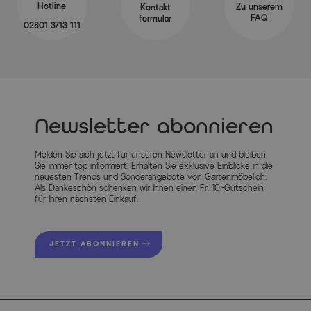
Hotline
Zu unserem
Kontakt
FAQ
formular
02801 3713 111
Artikelmerkmale
Newsletter abonnieren
Attribute
Werte
Melden Sie sich jetzt für unseren Newsletter an und bleiben
Hauptfarbe
Anthrazit
Sie immer top informiert! Erhalten Sie exklusive Einblicke in die
neuesten Trends und Sonderangebote von Gartenmöbel.ch.
Als Dankeschön schenken wir Ihnen einen Fr. 10.-Gutschein
Farbe Gestell
Anthrazit
für Ihren nächsten Einkauf.
Farbe der Sitz-/Liegefläche
Schwarz
JETZT ABONNIEREN
Farbe der Tischplatte
Grau
Herstellerinformationen