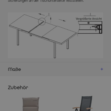
Sicherungen an der Tischunterseite feststellen.
Maße
Details
Zubehör
OUTFLEXX® Premium Ausziehtisch
Material Gestell: Aluminium
Finish: Pulverbeschichtung in OUTFLEXX® anthrazit