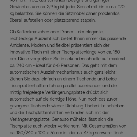
Komfort. Trotz des schlanken Designs und geringen
Gewichtes von ca. 3,9 kg ist jeder Sessel mit bis zu ca. 120
kg belastbar. Sie können die Sitzmöbel daher problemlos
überall aufstellen oder platzsparend stapeln.
Ob Kaffeekränzchen oder Dinner – der elegante,
rechteckige Ausziehtisch bietet Ihnen immer das passende
Ambiente. Modern und flexibel präsentiert sich der
innovative Tisch mit einer Tischplattenlänge von ca. 180
cm. Diese vergrößern Sie in sekundenschnelle auf maximal
ca. 240 cm – ideal für 6-8 Personen. Das geht mit dem
automatischen Ausziehmechanismus auch ganz leicht:
Ziehen Sie dazu einfach an einem Tischende und beide
Tischplattenhälften fahren parallel auseinander und die
mittig freigelegte Verlängerungsplatte drückt sich
automatisch auf die richtige Höhe. Nun noch das zuvor
gezogene Tischende wieder Richtung Tischmitte schieben
und die Tischplattenhälften verbinden sich mit der
Verlängerungsplatte. Genauso mühelos lässt sich die
Tischplatte auch wieder verkleinern. Mit Gesamtmaßen von
ca. 180/240 x 100 x 76 cm ist der ca. 47 kg schwere Tisch