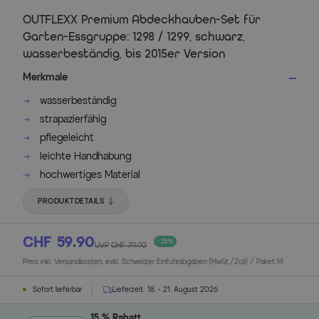
OUTFLEXX Premium Abdeckhauben-Set für
Garten-Essgruppe: 1298 / 1299, schwarz,
wasserbeständig, bis 2015er Version
Merkmale
wasserbeständig
strapazierfähig
pflegeleicht
leichte Handhabung
hochwertiges Material
PRODUKTDETAILS
CHF 59.90
- 25%
UVP
CHF 79.90
Preis inkl. Versandkosten, exkl. Schweizer Einfuhrabgaben (MwSt./Zoll) / Paket M
Sofort lieferbar
Lieferzeit:
18. - 21. August 2026
15 % Rabatt