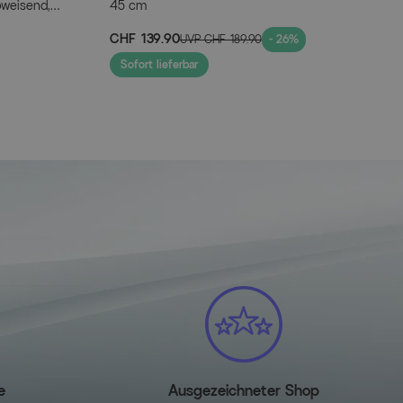
bweisend,
45 cm
ar
CHF 139.90
UVP
CHF 189.90
- 26%
Sofort lieferbar
e
Ausgezeichneter Shop