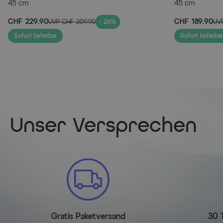
45 cm
45 cm
CHF 229.90
CHF 189.90
UVP
CHF 309.90
- 26%
UV
Sofort lieferbar
Sofort lieferbar
Unser Versprechen
Gratis Paketversand
30 