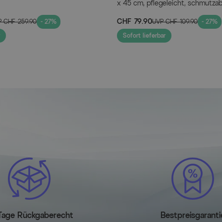
x 45 cm, pflegeleicht, schmutza
schnelltrocknend, Bezug waschb
CHF 79.90
P
CHF 259.90
- 27%
UVP
CHF 109.90
- 27%
Sofort lieferbar
Tage Rückgaberecht
Bestpreisgaranti