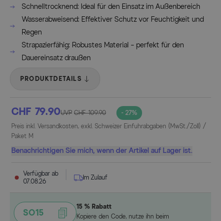
Schnelltrocknend: Ideal für den Einsatz im Außenbereich
Wasserabweisend: Effektiver Schutz vor Feuchtigkeit und
Regen
Strapazierfähig: Robustes Material – perfekt für den
Dauereinsatz draußen
PRODUKTDETAILS
CHF 79.90
UVP
CHF 109.90
- 27%
Preis inkl. Versandkosten, exkl. Schweizer Einfuhrabgaben (MwSt./Zoll) /
Paket M
Benachrichtigen Sie mich, wenn der Artikel auf Lager ist.
Verfügbar ab
Im Zulauf
07.08.26
15 % Rabatt
SO15
Kopiere den Code, nutze ihn beim