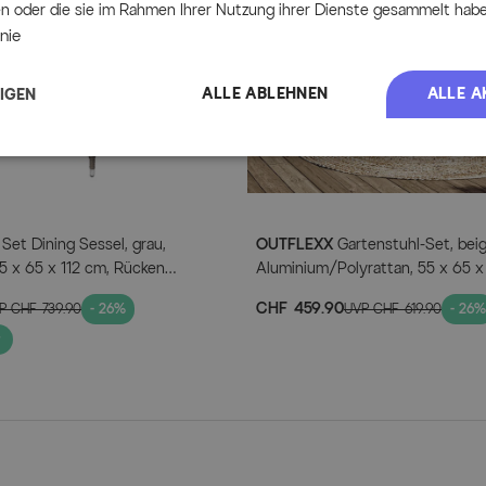
Hinweise des Herstellers.
en oder die sie im Rahmen Ihrer Nutzung ihrer Dienste gesammelt habe
ca. 45 x 45 cm
nie
Artikelmerkmale
ALLE ABLEHNEN
ALLE A
EIGEN
Attribute
Wert
Breite (cm)
45.0
Länge (cm)
45.0
Set Dining Sessel, grau,
OUTFLEXX
Gartenstuhl-Set, beig
55 x 65 x 112 cm, Rücken
Aluminium/Polyrattan, 55 x 65 x 
Hauptmaterial
Textil
ellbar
verstellbarer Rückenlehne
CHF 459.90
VP
CHF 739.90
- 26%
UVP
CHF 619.90
- 26%
Herstellerinformati
MEHR INFOS HIER