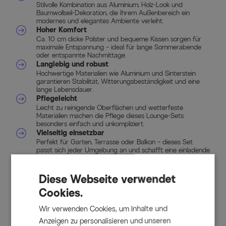
Stilvolle Kombination aus Aluminium, Holz-Look und
Baumwollseil-Dekoration, die Ihrem Außenbereich ein
modernes und elegantes Ambiente verleiht.
Hoher Komfort
Ca. 10 cm dicke Polster und bequeme Kissen sorgen für
maximale Entspannung – ideal für lange Sommerabende
oder entspannte Nachmittage.
Langlebig und robust
Hochwertige Materialien wie Aluminium und Sinterstein
garantieren Stabilität, Witterungsbeständigkeit und eine
lange Lebensdauer.
Pflegeleicht
Leicht zu reinigende Oberflächen und wetterfeste
Materialien machen die Pflege dieses Lounge-Sets
besonders einfach und unkompliziert.
Vielseitig einsetzbar
Perfekt für Garten, Terrasse oder Balkon – dieses Set
passt sich jeder Umgebung an und schafft eine einladende
Atmosphäre.
Diese Webseite verwendet
Lieferumfang
Cookies.
2x Einzelelement, ca. 75,5 x 85 x 80,5 cm, mit ca. 10 cm
Wir verwenden Cookies, um Inhalte und
dicken Sitzkissen und dekorativen Baumwollseil-
Anzeigen zu personalisieren und unseren