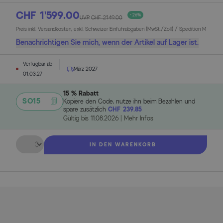
CHF 1’599.00
- 26%
UVP
CHF 2’149.00
Preis inkl. Versandkosten, exkl. Schweizer Einfuhrabgaben (MwSt./Zoll) / Spedition M
Benachrichtigen Sie mich, wenn der Artikel auf Lager ist.
Verfügbar ab
März 2027
01.03.27
15 % Rabatt
SO15
Kopiere den Code, nutze ihn beim Bezahlen und
spare zusätzlich
CHF 239.85
Gültig bis
11.08.2026
|
Mehr Infos
Menge
IN DEN WARENKORB