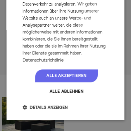
Armlehnen.
Datenverkehr zu analysieren. Wir geben
Informationen über Ihre Nutzung unserer
1x 3-Sitzer-Element, ca. 205 x 75,5 x 80,5 cm, mit ca. 10
Website auch an unsere Werbe- und
cm dicken Sitzkissen und Armlehnen im Holz-Look.
Analysepartner weiter, die diese
1x Kaffeetisch rund, ca. 50 x 50 x 43 cm, mit
möglicherweise mit anderen Informationen
kratzfester Sinterstein-Tischplatte.
kombinieren, die Sie ihnen bereitgestellt
1x Kaffeetisch trapezförmig, ca. 90 x 80 x 30 cm, mit
haben oder die sie im Rahmen Ihrer Nutzung
langlebiger Sinterstein-Tischplatte.
ihrer Dienste gesammelt haben.
Datenschutzrichtlinie
Maße
ALLE AKZEPTIEREN
Details
Zubehör
Einzelelement
ALLE ABLEHNEN
Hochwertiger Aluminiumrahmen mit dekorativem Holz-
DETAILS ANZEIGEN
Look
Bequeme ca. 10 cm dicke Sitz- und Rückenkissen
Armlehnen mit Baumwollseil-Dekoration