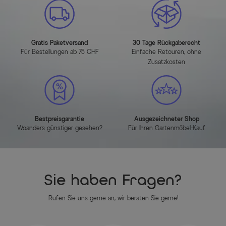
Attribute
Werte
Hauptfarbe
Matt Anthrazit
Gratis Paketversand
30 Tage Rückgaberecht
Montageanleitung
Für Bestellungen ab 75 CHF
Einfache Retouren, ohne
Zusatzkosten
HERUNTERLADEN (PDF)
Herstellerinformationen
Bestpreisgarantie
Ausgezeichneter Shop
MEHR INFOS HIER
Woanders günstiger gesehen?
Für Ihren Gartenmöbel-Kauf
Sie haben Fragen?
Rufen Sie uns gerne an, wir beraten Sie gerne!