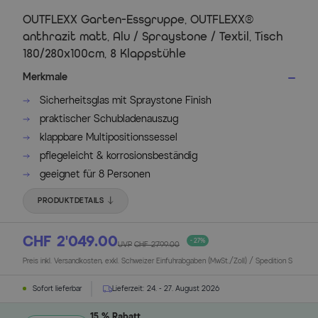
OUTFLEXX Garten-Essgruppe, OUTFLEXX®
anthrazit matt, Alu / Spraystone / Textil, Tisch
180/280x100cm, 8 Klappstühle
Merkmale
Sicherheitsglas mit Spraystone Finish
praktischer Schubladenauszug
klappbare Multipositionssessel
pflegeleicht & korrosionsbeständig
geeignet für 8 Personen
PRODUKTDETAILS
CHF 2’049.00
- 27%
UVP
CHF 2’799.00
Preis inkl. Versandkosten, exkl. Schweizer Einfuhrabgaben (MwSt./Zoll) / Spedition S
Sofort lieferbar
Lieferzeit:
24. - 27. August 2026
15 % Rabatt