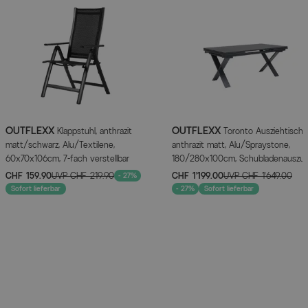
MEHR INFOS HIER
OUTFLEXX
OUTFLEXX
Klappstuhl, anthrazit
Toronto Ausziehtisch,
matt/schwarz, Alu/Textilene,
anthrazit matt, Alu/Spraystone,
60x70x106cm, 7-fach verstellbar
180/280x100cm, Schubladenauszu
CHF 159.90
UVP
CHF 219.90
CHF 1’199.00
UVP
CHF 1’649.00
- 27%
Sofort lieferbar
- 27%
Sofort lieferbar