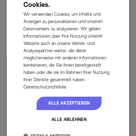
Cookies.
hochwertige Materialien verwendet, die durch ihre
Haltbarkeit überzeugen und dem hohen Qualitätsstandard
entsprechen. Durch diesen hohen Standard sind die Möbel
Wir verwenden Cookies, um Inhalte und
besonders strapazierfähig und bei richtiger Pflege äußerst
Anzeigen zu personalisieren und unseren
haltbar.
Datenverkehr zu analysieren. Wir geben
Hohe Belastbarkeit und klappbar
Informationen über Ihre Nutzung unserer
Aufgrund der besonders stabilen Bauweise können die
Sessel mit bis zu ca. 130 kg belastet werden. Bei Bedarf
Website auch an unsere Werbe- und
lassen sich die Sessel zusammenklappen und platzsparend
Analysepartner weiter, die diese
verstauen.
möglicherweise mit anderen Informationen
Bodenschoner
kombinieren, die Sie ihnen bereitgestellt
Die Esstischgarnitur verfügt über Kunststoffkappen an
den Füßen und schützt so Ihren Terrassenboden vor
haben oder die sie im Rahmen Ihrer Nutzung
Kratzern.
ihrer Dienste gesammelt haben.
Datenschutzrichtlinie
Lieferumfang
ALLE AKZEPTIEREN
1x OUTFLEXX® Ausziehtisch in OUTFLEXX® anthrazit
matt, ca. 180/280 x 100 x 78 cm
ALLE ABLEHNEN
8x OUTFLEXX® Klappstühle in OUTFLEXX® anthrazit
matt/schwarz, ca. 60 x 70 x 106 cm