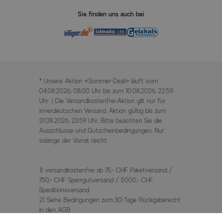
Sie finden uns auch bei
* Unsere Aktion «Sommer-Deal» läuft vom
04.08.2026, 08:00 Uhr bis zum 10.08.2026, 22:59
Uhr. | Die Versandkostenfrei-Aktion gilt nur für
innerdeutschen Versand. Aktion gültig bis zum
31.08.2026, 23:59 Uhr. Bitte beachten Sie die
Ausschlüsse und Gutscheinbedingungen. Nur
solange der Vorrat reicht.
1) versandkostenfrei ab 75,- CHF Paketversand /
750,- CHF Sperrgutversand / 5000,- CHF
Speditionsversand
2) Siehe Bedingungen zum 30-Tage Rückgaberecht
in den AGB
3) UVP / Statt Preise = unverbindliche