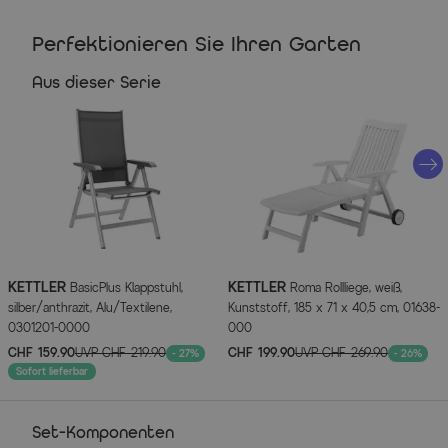
Armlehnenhöhe: ca. 62 cm
Perfektionieren Sie Ihren Garten
Max. Belastbarkeit: ca. 130 kg
Gewicht: ca. 5 kg
Aus dieser Serie
Artikelmerkmale
Attribute
Werte
Hauptfarbe
Anthrazit
Farbe Gestell
Anthrazit
KETTLER
KETTLER
BasicPlus Klappstuhl,
Roma Rollliege, weiß,
silber/anthrazit, Alu/Textilene,
Kunststoff, 185 x 71 x 40,5 cm, 01638-
Farbe der Sitz-/Liegefläche
Schwarz
0301201-0000
000
CHF 159.90
UVP
CHF 219.90
CHF 199.90
UVP
CHF 269.90
Farbe der Tischplatte
Anthrazit
- 27%
- 26%
Sofort lieferbar
Herstellerinformationen
Set-Komponenten