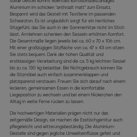
solide Gestell kommt ebenfalls korrosionsbeständiges
Aluminium im schicken “anthrazit matt” zum Einsatz.
Bespannt wird das Gestell mit Textilene im passenden
Schwarzton. Es ist unglaublich sorgt für ein herrliches
Sitzgefühl, das Sie auch in der Sommerhitze nicht im Stich
lässt. Armlehnen schenken den Sesseln erhöhten Komfort.
Die Gesamtmaße liegen jeweils bei ca. 60 x 70 x 106 cm.
Mit einer großzügigen Sitzfläche von ca. 47 x 43 cm sitzen
Sie stets bequem. Dank der hohen Qualität und
erstklassigen Verarbeitung sind die ca. 5 kg leichten Sessel
bis zu ca. 130 kg belastbar. Bei Nichtgebrauch können Sie
die Sitzmöbel auch einfach zusammenklappen und
platzsparend verstauen. Freuen Sie sich darauf nach einem
leckeren, gemeinsamen Essen in die komfortable
Liegeposition zu wechseln und bei einem Nickerchen den
Alltag in weite Ferne rücken zu lassen.
Die hochwertigen Materialien prägen nicht nur das
zeitgemäße Design, sie machen die Esstischgarnitur auch
pflegeleicht und witterungsbeständig. Die Aluminium-
Gestelle sind gegen jegliche Umwelteinflüsse gefeit und