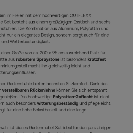
den im Freien mit dem hochwertigen OUTFLEXX
lle Set besteht aus einem großzügigen Esstisch und sechs
stühlen. Die Kombination aus Aluminium, Polyrattan und
ht nur ein elegantes Design, sondern sorgt auch für eine
 und Wetterbeständigkeit.
t einer Größe von ca. 200 x 95 cm ausreichend Platz für
latte aus
robustem Spraystone
ist besonders
kratzfest
uminiumgestell macht ihn gleichzeitig leicht und
terungseinflüssen.
ner-Gartenstühle bieten höchsten Sitzkomfort. Dank des
r
verstellbaren Rückenlehne
können Sie sich entspannt
genießen. Das hochwertige
Polyrattan-Geflecht
ist nicht
ern auch besonders
witterungsbeständig
und pflegeleicht.
rgt für eine hohe Belastbarkeit und eine lange
ahl ist dieses Gartenmöbel-Set ideal für den ganzjährigen