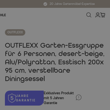
20 Jahre Gartenmöbel-Expertise
ÜHLE
OUTFLEXX
OUTFLEXX Garten-Essgruppe
für 6 Personen, desert-beige,
Alu/Polyrattan, Esstisch 200x
95 cm, verstellbare
Diningsessel
Exklusives Produkt
JAHRE
mit 5 Jahren
GARANTIE
Garantie