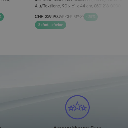
Alu/Textilene, 90 x 61 x 44 cm, 0301216-0000
CHF 239.90
%
UVP
CHF 319.90
- 25%
Sofort lieferbar