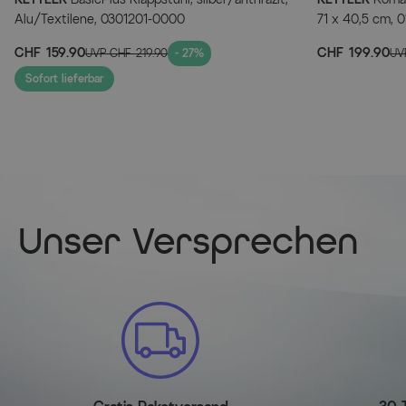
Alu/Textilene, 0301201-0000
71 x 40,5 cm, 
CHF 159.90
CHF 199.90
UVP
CHF 219.90
- 27%
UV
Sofort lieferbar
Unser Versprechen