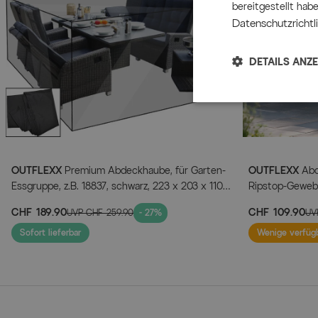
bereitgestellt hab
Datenschutzrichtli
DETAILS ANZ
OUTFLEXX
Premium Abdeckhaube, für Garten-
OUTFLEXX
Abd
Essgruppe, z.B. 18837, schwarz, 223 x 203 x 110
Ripstop-Gewebe
cm, wasserbeständig
wasserabweise
CHF 189.90
CHF 109.90
UVP
CHF 259.90
- 27%
UV
Sofort lieferbar
Wenige verfüg