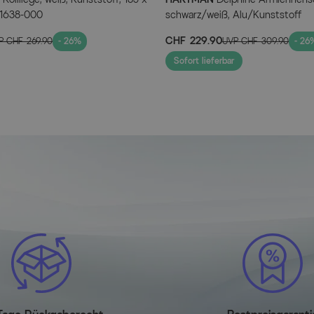
01638-000
schwarz/weiß, Alu/Kunststoff
CHF 229.90
P
CHF 269.90
- 26%
UVP
CHF 309.90
- 26
Sofort lieferbar