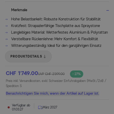
Merkmale
Hohe Belastbarkeit: Robuste Konstruktion für Stabilität
Kratzfest: Strapazierfähige Tischplatte aus Spraystone
Langlebiges Material: Wetterfestes Aluminium & Polyrattan
Verstellbare Rückenlehne: Mehr Komfort & Flexibilität
Witterungsbeständig: Ideal für den ganzjährigen Einsatz
PRODUKTDETAILS
CHF 1’749.00
UVP
CHF 2’399.00
- 27%
Preis inkl. Versandkosten, exkl. Schweizer Einfuhrabgaben (MwSt./Zoll) /
Spedition S
Benachrichtigen Sie mich, wenn der Artikel auf Lager ist.
Verfügbar ab
März 2027
01.03.27