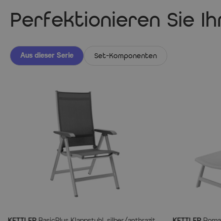
Perfektionieren Sie I
Aus dieser Serie
Set-Komponenten
KETTLER
BasicPlus Klappstuhl, silber/anthrazit,
KETTLER
Roma R