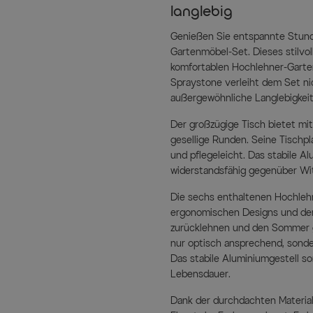
langlebig
Genießen Sie entspannte Stun
Gartenmöbel-Set. Dieses stilvo
komfortablen Hochlehner-Garten
Spraystone verleiht dem Set nic
außergewöhnliche Langlebigkeit
Der großzügige Tisch bietet mi
gesellige Runden. Seine Tischp
und pflegeleicht. Das stabile Al
widerstandsfähig gegenüber Wit
Die sechs enthaltenen Hochleh
ergonomischen Designs und de
zurücklehnen und den Sommer 
nur optisch ansprechend, sond
Das stabile Aluminiumgestell so
Lebensdauer.
Dank der durchdachten Materialw