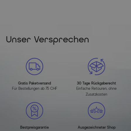
Gewicht: ca. 27 kg
Artikelmerkmale
Attribute
Werte
Unser Versprechen
Breite (cm)
262.000000
Länge (cm)
262.000000
Höhe (cm)
225.000000
Gratis Paketversand
30 Tage Rückgaberecht
Hauptfarbe
creme
Für Bestellungen ab 75 CHF
Einfache Retouren, ohne
Zusatzkosten
UV-Schutz
UPF 30+
Montageanleitung
Bestpreisgarantie
Ausgezeichneter Shop
HERUNTERLADEN (PDF)