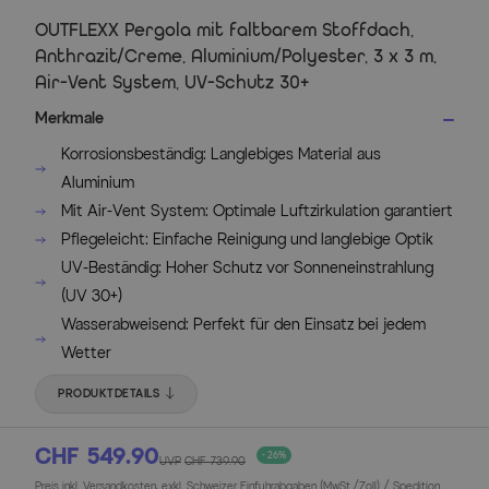
OUTFLEXX Pergola mit faltbarem Stoffdach,
Anthrazit/Creme, Aluminium/Polyester, 3 x 3 m,
Air-Vent System, UV-Schutz 30+
Merkmale
Korrosionsbeständig: Langlebiges Material aus
Aluminium
Mit Air-Vent System: Optimale Luftzirkulation garantiert
Pflegeleicht: Einfache Reinigung und langlebige Optik
UV-Beständig: Hoher Schutz vor Sonneneinstrahlung
(UV 30+)
Wasserabweisend: Perfekt für den Einsatz bei jedem
Wetter
PRODUKTDETAILS
CHF 549.90
- 26%
UVP
CHF 739.90
Preis inkl. Versandkosten, exkl. Schweizer Einfuhrabgaben (MwSt./Zoll) / Spedition