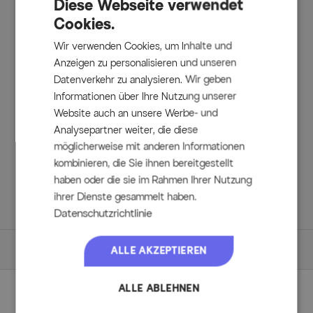
Diese Webseite verwendet
müheloses Spannen und Entspannen des Dachs. Ein
Cookies.
geringer Montageaufwand sorgt dafür, dass die Pergola
schnell einsatzbereit ist.
Stilvolles Design
Wir verwenden Cookies, um Inhalte und
Mit ihrer modernen Optik in Anthrazit und klaren Linien
Anzeigen zu personalisieren und unseren
fügt sich die Pergola harmonisch in jeden Außenbereich ein
Datenverkehr zu analysieren. Wir geben
und wird zum Blickfang in Ihrem Garten oder auf Ihrer
Terrasse.
Informationen über Ihre Nutzung unserer
Website auch an unsere Werbe- und
Analysepartner weiter, die diese
Lieferumfang
möglicherweise mit anderen Informationen
kombinieren, die Sie ihnen bereitgestellt
1x Outflexx Flachdachpergola, ca. 3 x 3 m, aus
haben oder die sie im Rahmen Ihrer Nutzung
Aluminium mit UV-beständigem Polyesterdach in
ihrer Dienste gesammelt haben.
Creme, inkl. Montagematerial
Datenschutzrichtlinie
Maße
ALLE AKZEPTIEREN
Details
ALLE ABLEHNEN
Perfektionieren Sie Ihren Garten
Hochwertige Flachdachpergola aus