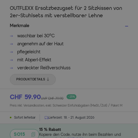
OUTFLEXX Ersatzbezugset für 2 Sitzkissen von
2er-Stuhlsets mit verstellbarer Lehne
Merkmale
waschbar bei 30°C
angenehm auf der Haut
pflegeleicht
mit Abperl-Effekt
verdeckter Reißverschluss
PRODUKTDETAILS
CHF 59.90
- 25%
UVP
CHF 79.90
Preis inkl. Versandkosten, exkl. Schweizer Einfuhrabgaben (MwSt./Zoll) / Paket M
Sofort lieferbar
Lieferzeit:
18. - 21. August 2026
15 % Rabatt
SO15
Kopiere den Code, nutze ihn beim Bezahlen und