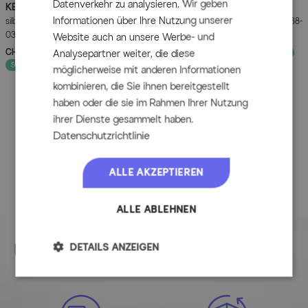
Datenverkehr zu analysieren. Wir geben
KETTLER
KETTLER
BasicPlus Klappstuhl,
Roma Rollliege, weiß,
werden. Überprüfen Sie auch bei der Lagerung die
Informationen über Ihre Nutzung unserer
silber/anthrazit, Alu/Textilene,
Kunststoff, 185 x 71 x 40,5 cm, 01638-
Attribute
Werte
spezifischen Hinweise des Herstellers.
0301201-0000
000
Website auch an unsere Werbe- und
CHF 159.90
UVP
CHF 219.90
CHF 199.90
UVP
CHF 269.90
Analysepartner weiter, die diese
- 27%
- 26%
Hauptfarbe
Grau
Sofort lieferbar
möglicherweise mit anderen Informationen
Hauptmaterial
Textil
kombinieren, die Sie ihnen bereitgestellt
haben oder die sie im Rahmen Ihrer Nutzung
ihrer Dienste gesammelt haben.
Herstellerinformationen
Datenschutzrichtlinie
MEHR INFOS HIER
ALLE AKZEPTIEREN
ALLE ABLEHNEN
Unser Versprechen
DETAILS ANZEIGEN