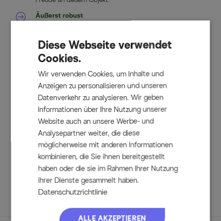
Äußerst robust
Das Holz gilt als besonderes robust und ist somit ideal für
den Außenbereich geeignet, weshalb es häufig bei
hochwertigen Gartenmöbeln zum Einsatz kommt.
Diese Webseite verwendet
Gebürstete Oberfläche
Cookies.
Die Oberfläche wurde gebürstet, sodass das Holz über
eine natürliche Struktur verfügt und die Maserung besser
Wir verwenden Cookies, um Inhalte und
zum Vorschein kommt.
Anzeigen zu personalisieren und unseren
Bodenschoner
Datenverkehr zu analysieren. Wir geben
Die Gartenbank verfügt über einen Kunststoffschutz an
Informationen über Ihre Nutzung unserer
den Füßen, damit Ihr Terrassenboden vor Kratzern
geschützt ist.
Website auch an unsere Werbe- und
Analysepartner weiter, die diese
möglicherweise mit anderen Informationen
Lieferumfang
kombinieren, die Sie ihnen bereitgestellt
haben oder die sie im Rahmen Ihrer Nutzung
1x OUTFLEXX® Gartenbank, recyceltes FSC®-
ihrer Dienste gesammelt haben.
Teakholz/Aluminium, ca. 240 x 40 x 46 cm
Datenschutzrichtlinie
ALLE AKZEPTIEREN