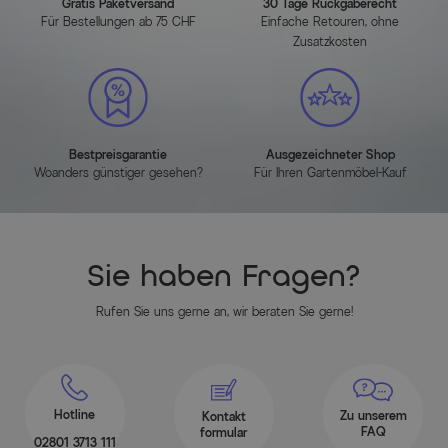
Gratis Paketversand
30 Tage Rückgaberecht
Farbe Gestell
Grau
Für Bestellungen ab 75 CHF
Einfache Retouren, ohne
Zusatzkosten
Farbe der Sitz-/Liegefläche
Naturbelassen
Hauptmaterial
Teak
Montageanleitung
Bestpreisgarantie
Ausgezeichneter Shop
Woanders günstiger gesehen?
Für Ihren Gartenmöbel-Kauf
HERUNTERLADEN (PDF)
Herstellerinformationen
Sie haben Fragen?
MEHR INFOS HIER
Rufen Sie uns gerne an, wir beraten Sie gerne!
Hotline
Zu unserem
Kontakt
FAQ
formular
02801 3713 111