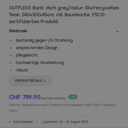
OUTFLEXX Bank, dark grey/natur, Alu/recyceltes
Teak, 240x100x45cm, mit Baumkante, FSC®-
zertifiziertes Produkt
Merkmale
beständig gegen UV-Strahlung
ansprechendes Design
pflegeleicht
hochwertige Verarbeitung
robust
PRODUKTDETAILS
CHF 759.90
- 28%
UVP
CHF 1’049.00
Preis inkl. Versandkosten, exkl. Schweizer Einfuhrabgaben (MwSt./Zoll) / Spedition
Karton
Sofort lieferbar
Lieferzeit:
24. - 27. August 2026