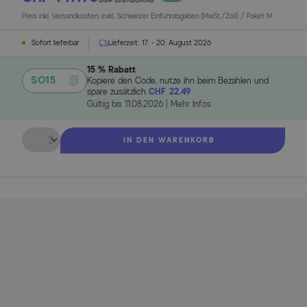
UVP
CHF 209.90
Preis inkl. Versandkosten, exkl. Schweizer Einfuhrabgaben (MwSt./Zoll) / Paket M
Sofort lieferbar
Lieferzeit:
17. - 20. August 2026
15 % Rabatt
SO15
Kopiere den Code, nutze ihn beim Bezahlen und
spare zusätzlich
CHF 22.49
Gültig bis
11.08.2026
|
Mehr Infos
Menge
IN DEN WARENKORB