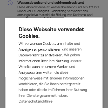
Wasserabweisend und schimmelresistent
Diese Abdeckhaube ist wasserabweisend und schützt Ihre
Möbel vor Feuchtigkeit. Gleichzeitig verhindert das
atmungsaktive Material die Bildung von Schimmel und
sorgt für optimale Belüftung.
UV-Schutz für Farbenfrische
Der integrierte UV-Schutz bewahrt Ihre Gartenmöbel vor
Diese Webseite verwendet
dem Ausbleichen und verlängert ihre Farbintensität. So
Cookies.
sieht Ihre Lounge auch nach langem Einsatz im Freien noch
aus wie neu.
Stabile Befestigung
Wir verwenden Cookies, um Inhalte und
Ausgestattet mit Zugbändern und Gurten mit Schnallen,
Anzeigen zu personalisieren und unseren
bleibt die Abdeckhaube auch bei starkem Wind sicher an
Datenverkehr zu analysieren. Wir geben
Ort und Stelle. Diese stabile Befestigung macht die
Handhabung besonders einfach und sicher.
Informationen über Ihre Nutzung unserer
Pflegeleicht und einfach zu reinigen
Website auch an unsere Werbe- und
Die OUTFLEXX Abdeckhaube ist besonders pflegeleicht.
Einfache Reinigung genügt, um Schmutz zu entfernen. So
Analysepartner weiter, die diese
bleibt Ihre Gartenlounge stets optimal geschützt und
möglicherweise mit anderen Informationen
gepflegt.
kombinieren, die Sie ihnen bereitgestellt
haben oder die sie im Rahmen Ihrer Nutzung
Lieferumfang
ihrer Dienste gesammelt haben.
Datenschutzrichtlinie
1x OUTFLEXX Abdeckhaube für Gartenlounges, ca. 210