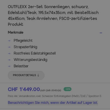
OUTFLEXX 2er-Set Sonnenliegen, schwarz,
Edelstahl/Teak, 195,5x74x35cm, mit Beistelltisch
45x45cm, Teak Armlehnen, FSC®-zertifiziertes
Produkt
Merkmale
Pflegeleicht
Strapazierfähig
Rostfreies Edelstahlgestell
Witterungsbeständig
Belastbar
PRODUKTDETAILS
CHF 1’449.00
- 26%
UVP
CHF 1’949.00
Preis inkl. Versandkosten, exkl. Schweizer Einfuhrabgaben (MwSt./Zoll) / Spedition S
Benachrichtigen Sie mich, wenn der Artikel auf Lager ist.