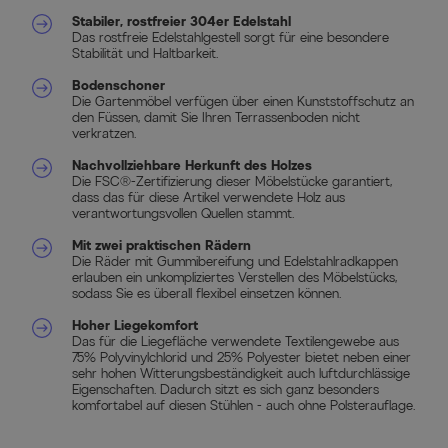
Stabiler, rostfreier 304er Edelstahl
Das rostfreie Edelstahlgestell sorgt für eine besondere
Stabilität und Haltbarkeit.
Bodenschoner
Die Gartenmöbel verfügen über einen Kunststoffschutz an
den Füssen, damit Sie Ihren Terrassenboden nicht
verkratzen.
Nachvollziehbare Herkunft des Holzes
Die FSC®-Zertifizierung dieser Möbelstücke garantiert,
dass das für diese Artikel verwendete Holz aus
verantwortungsvollen Quellen stammt.
Mit zwei praktischen Rädern
Die Räder mit Gummibereifung und Edelstahlradkappen
erlauben ein unkompliziertes Verstellen des Möbelstücks,
sodass Sie es überall flexibel einsetzen können.
Hoher Liegekomfort
Das für die Liegefläche verwendete Textilengewebe aus
75% Polyvinylchlorid und 25% Polyester bietet neben einer
sehr hohen Witterungsbeständigkeit auch luftdurchlässige
Eigenschaften. Dadurch sitzt es sich ganz besonders
komfortabel auf diesen Stühlen - auch ohne Polsterauflage.