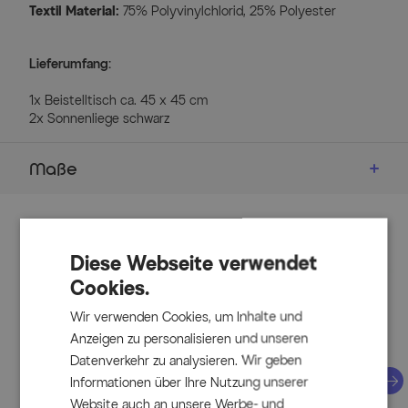
Textil Material:
75% Polyvinylchlorid, 25% Polyester
Lieferumfang:
1x Beistelltisch ca. 45 x 45 cm
2x Sonnenliege schwarz
Maße
Maße
Zubehör
Liege
Diese Webseite verwendet
ca. 195,5 x 74 x 53 cm
Cookies.
Sitzbreite: ca. 65 cm
Wir verwenden Cookies, um Inhalte und
Sitztiefe: ca. 119 cm
Anzeigen zu personalisieren und unseren
Sitzhöhe: ca. 35 cm
Datenverkehr zu analysieren. Wir geben
Höhe Rückenlehne: ca. 74 cm
Informationen über Ihre Nutzung unserer
Näc
Höhe Armlehnen: ca. 53 cm
Website auch an unsere Werbe- und