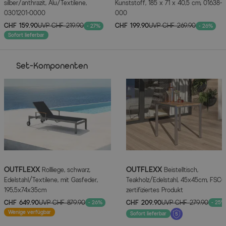
silber/anthrazit, Alu/Textilene,
Kunststoff, 185 x 71 x 40,5 cm, 01638-
Hauptfarbe
Schwarz
0301201-0000
000
CHF 159.90
UVP
CHF 219.90
CHF 199.90
UVP
CHF 269.90
- 27%
- 26%
Farbe Gestell
Silber
Sofort lieferbar
Farbe der Sitz-/Liegefläche
Schwarz
Set-Komponenten
Herstellerinformationen
MEHR INFOS HIER
OUTFLEXX
OUTFLEXX
Rollliege, schwarz,
Beistelltisch,
Edelstahl/Textilene, mit Gasfeder,
Teakholz/Edelstahl, 45x45cm, FSC®
195,5x74x35cm
zertifiziertes Produkt
CHF 649.90
UVP
CHF 879.90
CHF 209.90
UVP
CHF 279.90
- 26%
- 25%
Wenige verfügbar
Sofort lieferbar