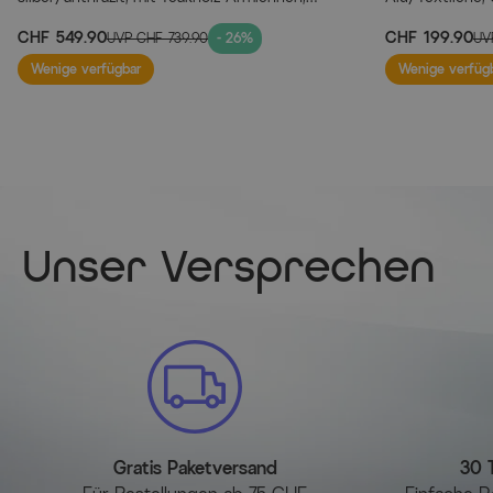
0301205-0100
CHF 549.90
CHF 199.90
UVP
CHF 739.90
- 26%
UV
Wenige verfügbar
Wenige verfüg
Unser Versprechen
Gratis Paketversand
30 