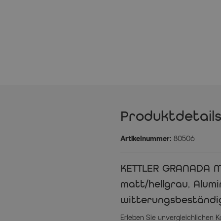
Produktdetail
Artikelnummer:
80506
KETTLER GRANADA Mul
matt/hellgrau, Alum
witterungsbeständig
Erleben Sie unvergleichlichen