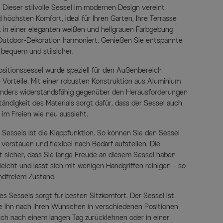
Dieser stilvolle Sessel im modernen Design vereint
d höchsten Komfort, ideal für Ihren Garten, Ihre Terrasse
st in einer eleganten weißen und hellgrauen Farbgebung
r Outdoor-Dekoration harmoniert. Genießen Sie entspannte
bequem und stilsicher.
tionssessel wurde speziell für den Außenbereich
e Vorteile. Mit einer robusten Konstruktion aus Aluminium
nders widerstandsfähig gegenüber den Herausforderungen
ändigkeit des Materials sorgt dafür, dass der Sessel auch
im Freien wie neu aussieht.
 Sessels ist die Klappfunktion. So können Sie den Sessel
verstauen und flexibel nach Bedarf aufstellen. Die
llt sicher, dass Sie lange Freude an diesem Sessel haben
eicht und lässt sich mit wenigen Handgriffen reinigen – so
andfreiem Zustand.
s Sessels sorgt für besten Sitzkomfort. Der Sessel ist
Sie ihn nach Ihren Wünschen in verschiedenen Positionen
ich nach einem langen Tag zurücklehnen oder in einer