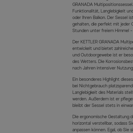
GRANADA Multipositionssessel. 
Funktionalität, Langlebigkeit un
oder Ihren Balkon. Der Sessel i
gehalten, die perfekt mit jede
Stunden unter freiem Himmel – 
Der KETTLER GRANADA Multiposi
entwickelt und bietet zahlreich
und Outdoorgewebe ist er beso
des Wetters. Die Korrosionsbest
nach Jahren intensiver Nutzung 
Ein besonderes Highlight dieses
bei Nichtgebrauch platzsparend 
Langlebigkeit des Materials ste
werden. Außerdem ist er pflegel
bleibt der Sessel stets in einw
Die ergonomische Gestaltung de
horizontal verstellbar, sodass 
anpassen können. Egal, ob Sie s