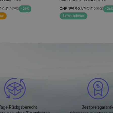
CHF 199.90
P
CHF 269.90
- 26%
UVP
CHF 269.90
- 26
bar
Sofort lieferbar
Tage Rückgaberecht
Bestpreisgaranti