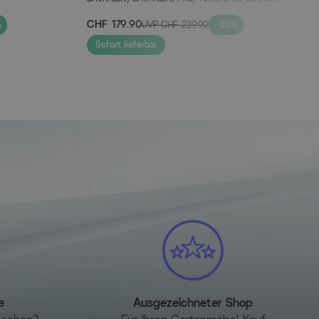
7100
CHF 179.90
%
UVP
CHF 239.90
- 25%
Sofort lieferbar
e
Ausgezeichneter Shop