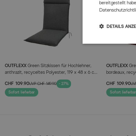
bereitgestellt hab
Datenschutzrichtli
DETAILS ANZ
OUTFLEXX
Green Sitzkissen für Hochlehner,
OUTFLEXX
Gree
anthrazit, recyceltes Polyester, 119 x 48 x 6 cm,
bordeaux, recyc
strapazierfähig, witterungsbeständig, nachhaltig
cm, strapazierf
CHF 109.90
CHF 109.90
UVP
CHF 149.90
- 27%
UV
nachhaltig
Sofort lieferbar
Sofort lieferbar