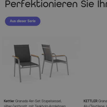
Perfektionieren Sie I
Aus dieser Serie
Kettler
Granada 4er-Set Stapelsessel,
KETTLER
Granad
silber/anthrazit, mit Teakholz-Armlehnen,
Alu/Textilene,