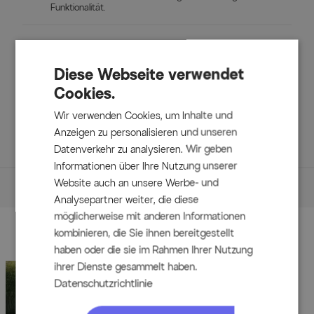
Funktionalität.
Lieferumfang
Diese Webseite verwendet
1x OUTFLEXX Ausziehtisch, weiß, Alu/Glas, ca.
Cookies.
180/240 x 100 cm, witterungsbeständig, hohe
Belastbarkeit
Wir verwenden Cookies, um Inhalte und
6x KETTLER GRANADA Klappstuhl, weiß matt/hellgrau,
Anzeigen zu personalisieren und unseren
Alu/Teak/Outdoorgewebe, ergonomisch, klappbar
Datenverkehr zu analysieren. Wir geben
Informationen über Ihre Nutzung unserer
Website auch an unsere Werbe- und
Maße
Analysepartner weiter, die diese
Details
möglicherweise mit anderen Informationen
kombinieren, die Sie ihnen bereitgestellt
Zubehör
OUTFLEXX Ausziehtisch
haben oder die sie im Rahmen Ihrer Nutzung
ihrer Dienste gesammelt haben.
Material Gestell: Aluminium, pulverbeschichtet
Datenschutzrichtlinie
Material Tischplatte: Glas, hellgrau
Farbe: Outflexx White