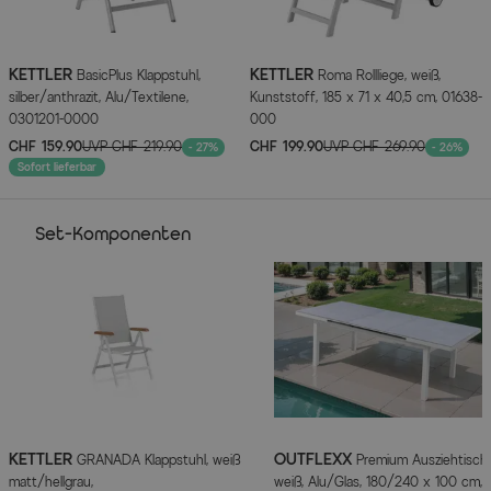
ca. 180/240 x 100 cm (L x B)
ca. 76 cm (Höhe)
ca. 47,8 kg (Gewicht)
KETTLER
KETTLER
BasicPlus Klappstuhl,
Roma Rollliege, weiß,
silber/anthrazit, Alu/Textilene,
Kunststoff, 185 x 71 x 40,5 cm, 01638-
KETTLER GRANADA Klappstuhl
0301201-0000
000
CHF 159.90
UVP
CHF 219.90
CHF 199.90
UVP
CHF 269.90
- 27%
- 26%
ca. 61 cm (Breite)
Sofort lieferbar
ca. 109 cm (Höhe)
ca. 65 cm (Tiefe)
Set-Komponenten
ca. 5,5 kg (Gewicht)
Artikelmerkmale
Attribute
Werte
Hauptfarbe
Weiß
KETTLER
OUTFLEXX
GRANADA Klappstuhl, weiß
Premium Ausziehtisch,
Herstellerinformationen
matt/hellgrau,
weiß, Alu/Glas, 180/240 x 100 cm,