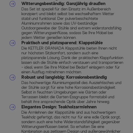
Witterungsbeständig: Ganzjährig draußen
Das Set ist speziell für den Einsatz im Außenbereich
konzipiert und bleibt selbst bei wechselhaftem Wetter
stabil und funktional. Der pulverbeschichtete
Aluminiumrahmen sowie das UV-beständige
Outdoorgewebe der Stühle sind extrem widerstandsfähig
gegen Witterungseinflüsse, sodass Sie Ihre Möbel bei
jedem Wetter genießen können.
Praktisch und platzsparend: Klappstühle
Die KETTLER GRANADA Klappstühle bieten Ihnen nicht
nur höchsten Sitzkomfort, sondern auch eine
platzsparende Lösung. Dank der praktischen Klappfunktion
lassen sich die Stühle einfach verstauen und transportieren
– ideal, wenn Sie Ihre Möbel bei Bedarf einlagern oder für
einen Ausflug mitnehmen möchten.
Robust und langlebig: Korrosionsbeständig
Das hochwertige Aluminiumgestell des Ausziehtisches und
der Stühle sorgt für eine hohe Korrosionsbeständigkeit.
Selbst in feuchten Umgebungen wie Gärten oder
Terrassen bleibt die Garten-Essgruppe formstabil und
behält ihre ansprechende Optik über Jahre hinweg.
Elegantes Design: Teakholzarmlehnen
Die Armlehnen der Klappstühle sind aus hochwertigem
Teakholz gefertigt, das nicht nur für eine edle Optik sorgt,
sondern auch eine hohe Widerstandsfähigkeit gegenüber
Witterungseinflüssen bietet. So erhalten Sie eine
Kombination aus zeitlosem Design und außergewöhnlicher