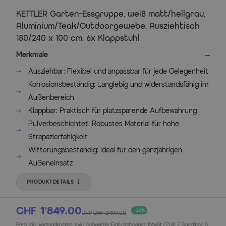
KETTLER Garten-Essgruppe, weiß matt/hellgrau,
Aluminium/Teak/Outdoorgewebe, Ausziehtisch
180/240 x 100 cm, 6x Klappstuhl
Merkmale
Ausziehbar: Flexibel und anpassbar für jede Gelegenheit
Korrosionsbeständig: Langlebig und widerstandsfähig im
Außenbereich
Klappbar: Praktisch für platzsparende Aufbewahrung
Pulverbeschichtet: Robustes Material für hohe
Strapazierfähigkeit
Witterungsbeständig: Ideal für den ganzjährigen
Außeneinsatz
PRODUKTDETAILS
CHF 1’849.00
- 26%
UVP
CHF 2’499.00
Preis inkl. Versandkosten, exkl. Schweizer Einfuhrabgaben (MwSt./Zoll) / Spedition S