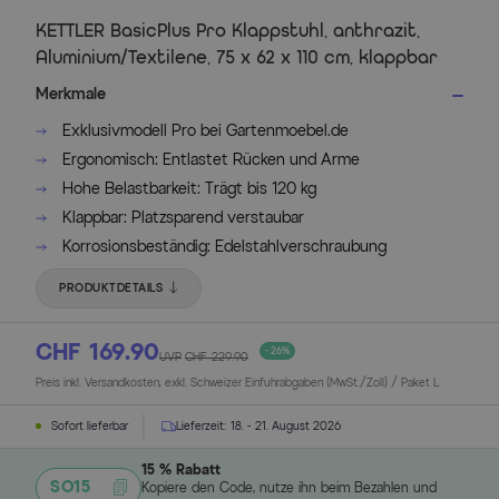
KETTLER BasicPlus Pro Klappstuhl, anthrazit,
Aluminium/Textilene, 75 x 62 x 110 cm, klappbar
Merkmale
Exklusivmodell Pro bei Gartenmoebel.de
Ergonomisch: Entlastet Rücken und Arme
Hohe Belastbarkeit: Trägt bis 120 kg
Klappbar: Platzsparend verstaubar
Korrosionsbeständig: Edelstahlverschraubung
PRODUKTDETAILS
CHF 169.90
- 26%
UVP
CHF 229.90
Preis inkl. Versandkosten, exkl. Schweizer Einfuhrabgaben (MwSt./Zoll) / Paket L
Sofort lieferbar
Lieferzeit:
18. - 21. August 2026
15 % Rabatt
SO15
Kopiere den Code, nutze ihn beim Bezahlen und