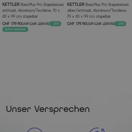
KETTLER
KETTLER
BasicPlus Pro Stapelsessel,
BasicPlus Pro Stapelsessel,
anthrazit, Aluminium/Textilene, 70 x
silber/anthrazit, Aluminium/Textilene,
65 x 99 cm, stapelbar
70 x 65 x 99 cm, stapelbar
CHF 179.90
UVP
CHF 239.90
CHF 179.90
UVP
CHF 239.90
- 25%
- 25%
Sofort lieferbar
Unser Versprechen