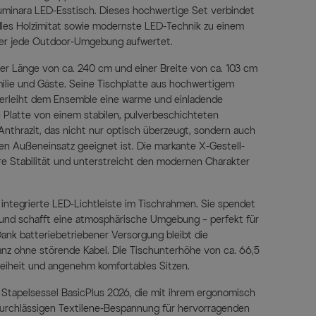
inara LED-Esstisch. Dieses hochwertige Set verbindet
dles Holzimitat sowie modernste LED-Technik zu einem
der jede Outdoor-Umgebung aufwertet.
ner Länge von ca. 240 cm und einer Breite von ca. 103 cm
milie und Gäste. Seine Tischplatte aus hochwertigem
k verleiht dem Ensemble eine warme und einladende
e Platte von einem stabilen, pulverbeschichteten
Anthrazit, das nicht nur optisch überzeugt, sondern auch
en Außeneinsatz geeignet ist. Die markante X-Gestell-
re Stabilität und unterstreicht den modernen Charakter
e integrierte LED-Lichtleiste im Tischrahmen. Sie spendet
und schafft eine atmosphärische Umgebung – perfekt für
ank batteriebetriebener Versorgung bleibt die
anz ohne störende Kabel. Die Tischunterhöhe von ca. 66,5
reiheit und angenehm komfortables Sitzen.
Stapelsessel BasicPlus 2026, die mit ihrem ergonomisch
durchlässigen Textilene-Bespannung für hervorragenden