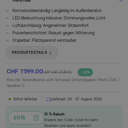
Merkmale
Korrosionsbeständig: Langlebig im Außenbereich
LED-Beleuchtung Inklusive: Stimmungsvolles Licht
Luftdurchlässig: Angenehmer Sitzkomfort
Pulverbeschichtet: Robust gegen Witterung
Stapelbar: Platzsparend verstaubar
PRODUKTDETAILS
CHF 1’599.00
UVP
CHF 2’149.00
- 26%
Preis inkl. Versandkosten, exkl. Schweizer Einfuhrabgaben (MwSt./Zoll) /
Spedition S
Sofort lieferbar
Lieferzeit:
24. - 27. August 2026
15 % Rabatt
SO15
Kopiere den Code, nutze ihn beim
Bezahlen und spare zusätzlich