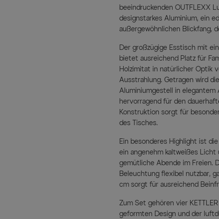
beeindruckenden OUTFLEXX Lum
designstarkes Aluminium, ein e
außergewöhnlichen Blickfang, 
Der großzügige Esstisch mit ei
bietet ausreichend Platz für Fa
Holzimitat in natürlicher Opti
Ausstrahlung. Getragen wird di
Aluminiumgestell in elegantem 
hervorragend für den dauerhaft
Konstruktion sorgt für besonde
des Tisches.
Ein besonderes Highlight ist di
ein angenehm kaltweißes Licht 
gemütliche Abende im Freien. D
Beleuchtung flexibel nutzbar, g
cm sorgt für ausreichend Beinf
Zum Set gehören vier KETTLER 
geformten Design und der luft