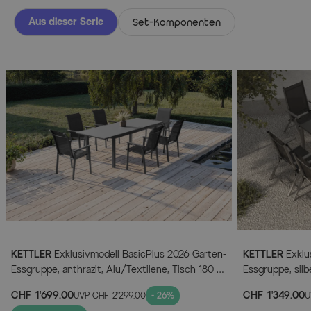
Aus dieser Serie
Set-Komponenten
KETTLER
Exklusivmodell BasicPlus 2026 Garten-
KETTLER
Exklu
Essgruppe, anthrazit, Alu/Textilene, Tisch 180 x
Essgruppe, silb
90 cm ausziehbar auf 240 cm, 6 Stapelstühle
160 x 95 cm, 6
CHF 1’699.00
CHF 1’349.00
UVP
CHF 2’299.00
- 26%
U