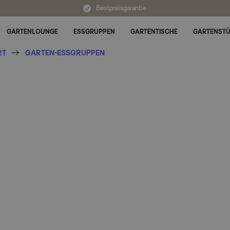
Bestpreisgarantie
GARTENLOUNGE
ESSGRUPPEN
GARTENTISCHE
GARTENST
Untermenü für Alle Kategorien umschalten
RT
GARTEN-ESSGRUPPEN