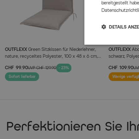
bereitgestellt hab
Datenschutzrichtli
DETAILS ANZ
OUTFLEXX
Green Sitzkissen für Niederlehner,
OUTFLEXX
Abd
nature, recyceltes Polyester, 100 x 48 x 6 cm,
schwarz, Polye
strapazierfähig, witterungsbeständig, nachhaltig
75 x 105 x 88/
CHF 99.90
CHF 109.90
UVP
CHF 129.90
- 23%
UV
Sofort lieferbar
Wenige verfüg
Perfektionieren Sie I