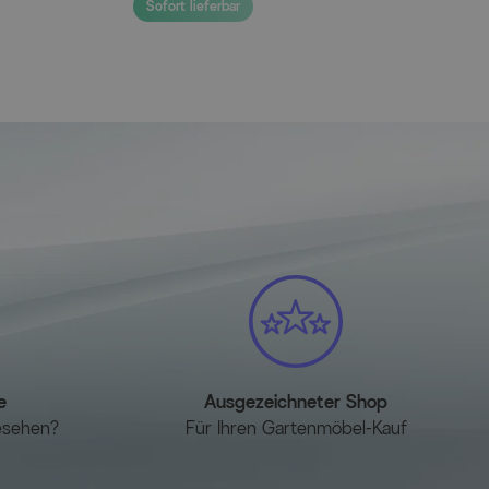
Sofort lieferbar
e
Ausgezeichneter Shop
esehen?
Für Ihren Gartenmöbel-Kauf