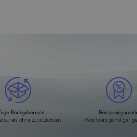
Tage Rückgaberecht
Bestpreisgaranti
etouren, ohne Zusatzkosten
Woanders günstiger g