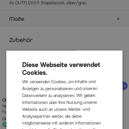
4x OUTFLEXX® Stapelsessel, silber/grau
Maße
Details
Zubehör
Tisch
Ausziehtisch von Kettler
Material Gestell: pulverbeschichtetes Aluminium
Diese Webseite verwendet
Farbe Gestell: silber
Cookies.
rechteckige Tischform
Wir verwenden Cookies, um Inhalte und
modernes Design
Näc
Anzeigen zu personalisieren und unseren
Material Tischplatte: Kettalit
Datenverkehr zu analysieren. Wir geben
Farbe Tischplatte: anthrazit
OUTFLEXX
OUTFLEXX
Green Sitzkissen für
Green Sitzkissen für
Informationen über Ihre Nutzung unserer
witterungsfest
Niederlehner, nature, recyceltes
Niederlehner, anthrazit, recyceltes
Website auch an unsere Werbe- und
hitzebeständig
Polyester, 100 x 48 x 6 cm,
Polyester, 100 x 48 x 6 cm,
Analysepartner weiter, die diese
strapazierfähig, witterungsbeständig,
strapazierfähig, witterungsbeständig,
CHF 99.90
UVP
CHF 129.90
CHF 99.90
UVP
CHF 129.90
bruch- und schlagfest
- 23%
- 23%
möglicherweise mit anderen Informationen
nachhaltig
nachhaltig
Sofort lieferbar
Sofort lieferbar
robust