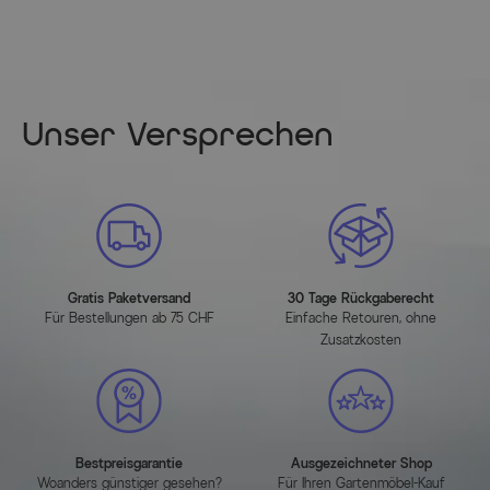
Max. Belastbarkeit: ca. 120 kg
Maßbild
Unser Versprechen
(zum Vergrößern bitte anklicken)
Artikelmerkmale
Attribute
Werte
Gratis Paketversand
30 Tage Rückgaberecht
Hauptfarbe
Silber
Für Bestellungen ab 75 CHF
Einfache Retouren, ohne
Zusatzkosten
Farbe Gestell
Silber
Farbe der Sitz-/Liegefläche
Grau
Farbe der Tischplatte
Anthrazit
Bestpreisgarantie
Ausgezeichneter Shop
Woanders günstiger gesehen?
Für Ihren Gartenmöbel-Kauf