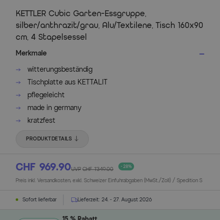
KETTLER Cubic Garten-Essgruppe,
silber/anthrazit/grau, Alu/Textilene, Tisch 160x90
cm, 4 Stapelsessel
Merkmale
witterungsbeständig
Tischplatte aus KETTALIT
pflegeleicht
made in germany
kratzfest
PRODUKTDETAILS
CHF 969.90
- 28%
UVP
CHF 1’349.00
Preis inkl. Versandkosten, exkl. Schweizer Einfuhrabgaben (MwSt./Zoll) / Spedition S
Sofort lieferbar
Lieferzeit:
24. - 27. August 2026
15 % Rabatt